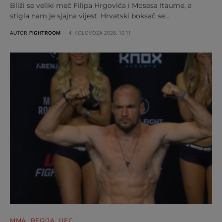
Bliži se veliki meč Filipa Hrgovića i Mosesa Itaume, a
stigla nam je sjajna vijest. Hrvatski boksač se…
AUTOR
FIGHTROOM
4. KOLOVOZA 2026. 10:11
MMA
REGIJA
UFC