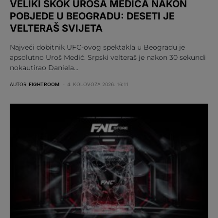
VELIKI SKOK UROŠA MEDIĆA NAKON
POBJEDE U BEOGRADU: DESETI JE
VELTERAŠ SVIJETA
Najveći dobitnik UFC-ovog spektakla u Beogradu je
apsolutno Uroš Medić. Srpski velteraš je nakon 30 sekundi
nokautirao Daniela…
AUTOR
FIGHTROOM
4. KOLOVOZA 2026. 16:11