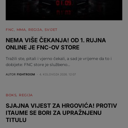
FNC
MMA
REGIJA
SVIJET
NEMA VIŠE ČEKANJA! OD 1. RUJNA
ONLINE JE FNC-OV STORE
Tražili ste, pitali i vjerno čekali, a sad je vrijeme da to i
dobijete: FNC store je službeno…
AUTOR
FIGHTROOM
4. KOLOVOZA 2026. 12:07
BOKS
REGIJA
SJAJNA VIJEST ZA HRGOVIĆA! PROTIV
ITAUME SE BORI ZA UPRAŽNJENU
TITULU