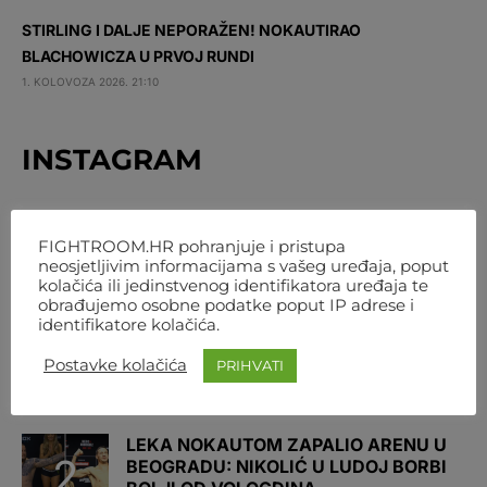
STIRLING I DALJE NEPORAŽEN! NOKAUTIRAO
BLACHOWICZA U PRVOJ RUNDI
1. KOLOVOZA 2026. 21:10
INSTAGRAM
NAJČITANIJE
FIGHTROOM.HR pohranjuje i pristupa
neosjetljivim informacijama s vašeg uređaja, poput
kolačića ili jedinstvenog identifikatora uređaja te
DANA WHITE O PRELASKU SOLDIĆA U
obrađujemo osobne podatke poput IP adrese i
UFC: ‘DA SMO GA POTPISALI, OBJAVILI
identifikatore kolačića.
BI’
Postavke kolačića
PRIHVATI
31. SRPNJA 2026. 13:05
LEKA NOKAUTOM ZAPALIO ARENU U
BEOGRADU: NIKOLIĆ U LUDOJ BORBI