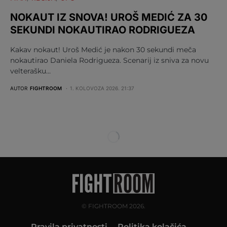
NOKAUT IZ SNOVA! UROŠ MEDIĆ ZA 30
SEKUNDI NOKAUTIRAO RODRIGUEZA
Kakav nokaut! Uroš Medić je nakon 30 sekundi meča
nokautirao Daniela Rodrigueza. Scenarij iz sniva za novu
velterašku…
AUTOR
FIGHTROOM
1. KOLOVOZA 2026. 21:37
© FIGHTROOM 2026.
Pravila privatnosti
Politika kolačića