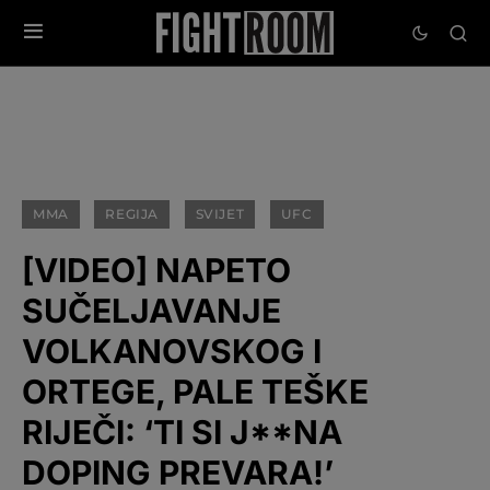
MMA
REGIJA
SVIJET
UFC
[VIDEO] NAPETO
SUČELJAVANJE
VOLKANOVSKOG I
ORTEGE, PALE TEŠKE
RIJEČI: ‘TI SI J**NA
DOPING PREVARA!’