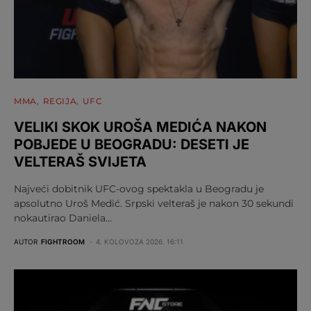
MMA
REGIJA
UFC
VELIKI SKOK UROŠA MEDIĆA NAKON
POBJEDE U BEOGRADU: DESETI JE
VELTERAŠ SVIJETA
Najveći dobitnik UFC-ovog spektakla u Beogradu je
apsolutno Uroš Medić. Srpski velteraš je nakon 30 sekundi
nokautirao Daniela…
AUTOR
FIGHTROOM
4. KOLOVOZA 2026. 16:11