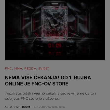
FNC
MMA
REGIJA
SVIJET
NEMA VIŠE ČEKANJA! OD 1. RUJNA
ONLINE JE FNC-OV STORE
Tražili ste, pitali i vjerno čekali, a sad je vrijeme da to i
dobijete: FNC store je službeno…
AUTOR
FIGHTROOM
4. KOLOVOZA 2026. 12:07