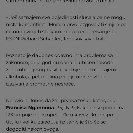
satnom pritvoru uz jamčevinu od 8000 dolara.
– Još saznajem sve pojedinosti slučaja pa ne mogu
ništa komentirati. Moram prvo razgovarati s njim pa
ću onda vidjeti što vam mogu reći – rekao je za
ESPN Richard Schaefer, Jonesov savjetnik.
Poznato je da Jones odavno ima problema sa
zakonom, prije godinu dana je uhićen također
zbog obiteljskog nasilja i vožnje pod utjecajem
alkohola, a pet godina prije je uhićen zbog
izazivanja prometne nesreće.
Najavio je Jones da želi prvaka teške kategorije
Francisa Ngannoua
(35, 16-3), kako će se podići na
123 kg prije nego opet uđe u kavez i krene po
titulu i veliku zaradu, ali pitanje je što će se
dogoditi nakon ovoga.