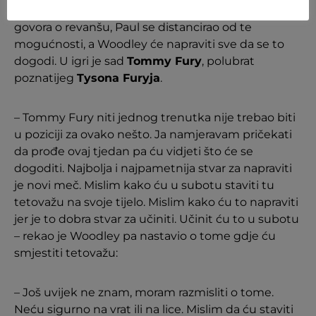
love Jake Paul’ (op.a. volim Jakea Paula). Iako je bilo
govora o revanšu, Paul se distancirao od te
mogućnosti, a Woodley će napraviti sve da se to
dogodi. U igri je sad
Tommy Fury
, polubrat
poznatijeg
Tysona Furyja
.
– Tommy Fury niti jednog trenutka nije trebao biti
u poziciji za ovako nešto. Ja namjeravam pričekati
da prođe ovaj tjedan pa ću vidjeti što će se
dogoditi. Najbolja i najpametnija stvar za napraviti
je novi meč. Mislim kako ću u subotu staviti tu
tetovažu na svoje tijelo. Mislim kako ću to napraviti
jer je to dobra stvar za učiniti. Učinit ću to u subotu
– rekao je Woodley pa nastavio o tome gdje ću
smjestiti tetovažu:
– Još uvijek ne znam, moram razmisliti o tome.
Neću sigurno na vrat ili na lice. Mislim da ću staviti