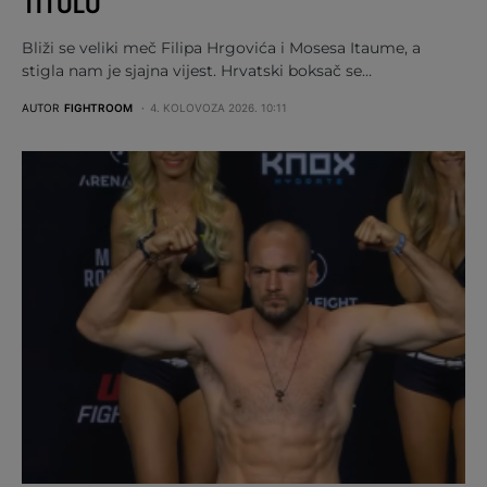
TITULU
Bliži se veliki meč Filipa Hrgovića i Mosesa Itaume, a
stigla nam je sjajna vijest. Hrvatski boksač se…
AUTOR
FIGHTROOM
4. KOLOVOZA 2026. 10:11