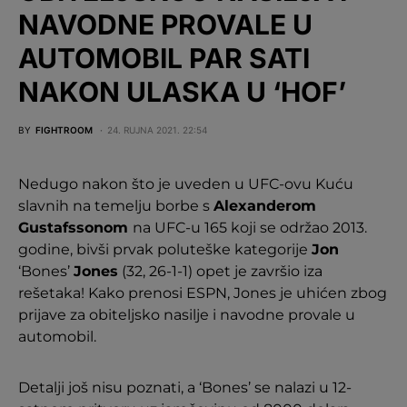
NAVODNE PROVALE U
AUTOMOBIL PAR SATI
NAKON ULASKA U ‘HOF’
BY
FIGHTROOM
24. RUJNA 2021. 22:54
Nedugo nakon što je uveden u UFC-ovu Kuću
slavnih na temelju borbe s
Alexanderom
Gustafssonom
na UFC-u 165 koji se održao 2013.
godine, bivši prvak poluteške kategorije
Jon
‘Bones’
Jones
(32, 26-1-1) opet je završio iza
rešetaka! Kako prenosi ESPN, Jones je uhićen zbog
prijave za obiteljsko nasilje i navodne provale u
automobil.
Detalji još nisu poznati, a ‘Bones’ se nalazi u 12-