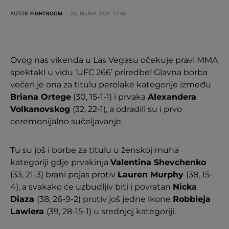
AUTOR
FIGHTROOM
24. RUJNA 2021. 11:46
Ovog nas vikenda u Las Vegasu očekuje pravi MMA
spektakl u vidu ‘UFC 266’ priredbe! Glavna borba
večeri je ona za titulu perolake kategorije između
Briana Ortege
(30, 15-1-1) i prvaka
Alexandera
Volkanovskog
(32, 22-1), a odradili su i prvo
ceremonijalno sučeljavanje.
Tu su još i borbe za titulu u ženskoj muha
kategoriji gdje prvakinja
Valentina Shevchenko
(33, 21-3) brani pojas protiv
Lauren Murphy
(38, 15-
4), a svakako će uzbudljiv biti i povratan
Nicka
Diaza
(38, 26-9-2) protiv još jedne ikone
Robbieja
Lawlera
(39, 28-15-1) u srednjoj kategoriji.