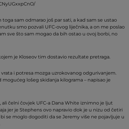
p/CNyUGxxpCnO/
on toga sam odmarao još par sati, a kad sam se ustao
enutku smo pozvali UFC-ovog liječnika, a on me poslao
 sam sve što sam mogao da bih ostao u ovoj borbi, no
 kojem je Kloseov tim dostavio rezultate pretraga.
a) vrata i potresa mozga uzrokovanog odgurivanjem.
od mogućeg lošeg skidanja kilograma – napisao je
 ali čelni čovjek UFC-a Dana White iznimno je ljut
a jer je Stephens ovo napravio dok je u nizu od četiri
 bi se moglo dogoditi da se Jeremy više ne pojavljuje u
.