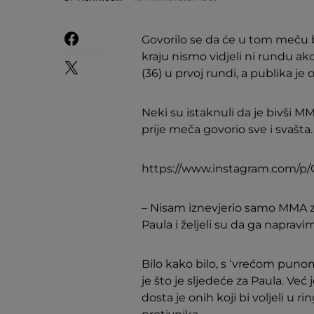
Govorilo se da će u tom meču bi
kraju nismo vidjeli ni rundu akc
(36) u prvoj rundi, a publika je 
Neki su istaknuli da je bivši 
prije meča govorio sve i svašta.
https://www.instagram.com/p/
– Nisam iznevjerio samo MMA zaj
Paula i željeli su da ga napra
Bilo kako bilo, s ‘vrećom punom
je što je sljedeće za Paula. V
dosta je onih koji bi voljeli u 