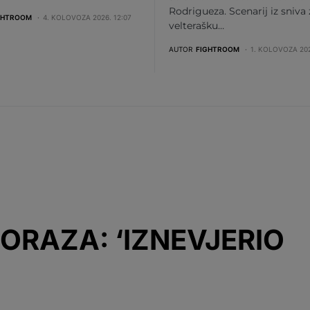
Rodrigueza. Scenarij iz sniva
GHTROOM
4. KOLOVOZA 2026. 12:07
velterašku…
AUTOR
FIGHTROOM
1. KOLOVOZA 202
ORAZA: ‘IZNEVJERIO