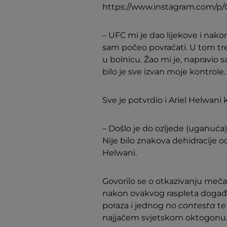
https://www.instagram.com/
– UFC mi je dao lijekove i nak
sam počeo povraćati. U tom tr
u bolnicu. Žao mi je, napravio
bilo je sve izvan moje kontrole.
Sve je potvrdio i Ariel Helwani
– Došlo je do ozljede (uganuć
Nije bilo znakova dehidracije 
Helwani.
Govorilo se o otkazivanju meča,
nakon ovakvog raspleta događaj
poraza i jednog
no contesta
te
najjačem svjetskom oktogonu