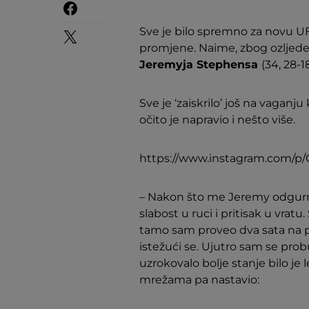
Sve je bilo spremno za novu UF
promjene. Naime, zbog ozljede
Jeremyja Stephensa
(34, 28-18
Sve je ‘zaiskrilo’ još na vagan
očito je napravio i nešto više.
https://www.instagram.com/
– Nakon što me Jeremy odgurn
slabost u ruci i pritisak u vratu
tamo sam proveo dva sata na pr
istežući se. Ujutro sam se pr
uzrokovalo bolje stanje bilo je
mrežama pa nastavio: