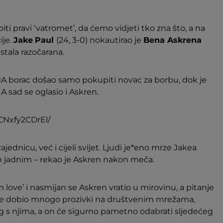
ti pravi ‘vatromet’, da ćemo vidjeti tko zna što, a na
ije.
Jake
Paul
(24, 3-0) nokautirao je
Bena Askrena
ostala razočarana.
MMA borac došao samo pokupiti novac za borbu, dok je
 A sad se oglasio i Askren.
CNxfy2CDrEl/
ednicu, već i cijeli svijet. Ljudi je*eno mrze Jakea
vim jadnim – rekao je Askren nakon meča.
 love’ i nasmijan se Askren vratio u mirovinu, a pitanje
eć je dobio mnogo prozivki na društvenim mrežama,
ring s njima, a on će sigurno pametno odabrati sljedećeg