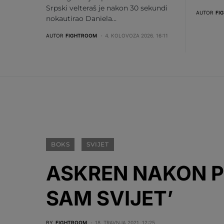
Srpski velteraš je nakon 30 sekundi
AUTOR
FI
nokautirao Daniela…
AUTOR
FIGHTROOM
4. KOLOVOZA 2026. 16:11
BOKS
SVIJET
ASKREN NAKON P
SAM SVIJET’
BY
FIGHTROOM
18. TRAVNJA 2021. 12:25