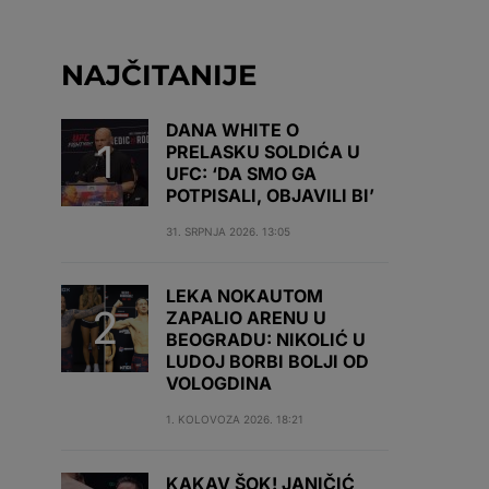
NAJČITANIJE
DANA WHITE O
PRELASKU SOLDIĆA U
UFC: ‘DA SMO GA
POTPISALI, OBJAVILI BI’
31. SRPNJA 2026. 13:05
LEKA NOKAUTOM
ZAPALIO ARENU U
BEOGRADU: NIKOLIĆ U
LUDOJ BORBI BOLJI OD
VOLOGDINA
1. KOLOVOZA 2026. 18:21
KAKAV ŠOK! JANIČIĆ