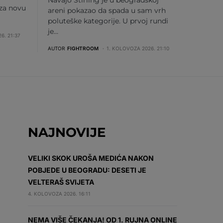
 za novu
areni pokazao da spada u sam vrh
poluteške kategorije. U prvoj rundi
je…
6. 21:37
AUTOR
FIGHTROOM
1. KOLOVOZA 2026. 21:10
NAJNOVIJE
VELIKI SKOK UROŠA MEDIĆA NAKON
POBJEDE U BEOGRADU: DESETI JE
VELTERAŠ SVIJETA
4. KOLOVOZA 2026. 16:11
NEMA VIŠE ČEKANJA! OD 1. RUJNA ONLINE