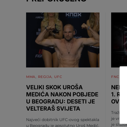
MMA
REGIJA
UFC
FNC
M
VELIKI SKOK UROŠA
NEMA
MEDIĆA NAKON POBJEDE
1. RU
U BEOGRADU: DESETI JE
OV S
VELTERAŠ SVIJETA
Tražili s
je vrije
Najveći dobitnik UFC-ovog spektakla
je služ
u Beogradu je apsolutno Uroš Medić.