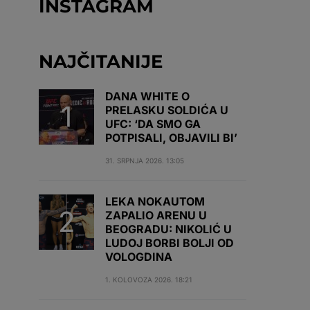
INSTAGRAM
NAJČITANIJE
DANA WHITE O
PRELASKU SOLDIĆA U
UFC: ‘DA SMO GA
POTPISALI, OBJAVILI BI’
31. SRPNJA 2026. 13:05
LEKA NOKAUTOM
ZAPALIO ARENU U
BEOGRADU: NIKOLIĆ U
LUDOJ BORBI BOLJI OD
VOLOGDINA
1. KOLOVOZA 2026. 18:21