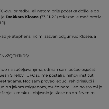
C-ovu priredbu, ali netom prije početka došlo je do
 je
Drakkara Klosea
(33, 11-2-1) otkazan je meč protiv
-1).
ju kad je Stephens ničim izazvan odgurnuo Klosea, a
p/CNvZQCHJk0S/
uo na sučeljavanjima, odmah sam počeo osjećati
. Sean Shelby i UFC su me postali u njihov institut i
etragama. Noć sam proveo jedući, rehidrirajući i
obudio s jakom migrenom, mučninom i jedino što mi je
 ležanje u mraku – objasnio je Klose na društvenim