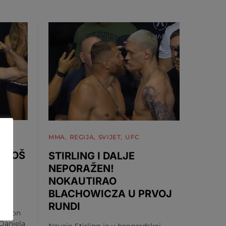
MMA
REGIJA
SVIJET
UFC
 UROŠ
STIRLING I DALJE
DI
NEPORAŽEN!
NOKAUTIRAO
BLACHOWICZA U PRVOJ
RUNDI
 nakon
Daniela
Navajo Stirling je u beogradskoj