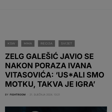
KSW
MMA
REGIJA
SVIJET
ZELG GALEŠIĆ JAVIO SE
NAKON PORAZA IVANA
VITASOVIĆA: ‘US*ALI SMO
MOTKU, TAKVA JE IGRA’
BY
FIGHTROOM
21. SIJEČNJA 2024. 13:21