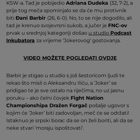
KSW-a. Tad je pobijedio
Adriana
Dudeka
(32, 7-2), a
prije tog meča spominjalo se da će mu protivnik
biti
Đani Barbir
(26, 6-0). No, to se nije dogodilo, ali
tad je krenuo svojevrsni sukob, a jučer je
FNC-ov
prvak u srednjoj kategoriji došao
u studio
Podcast
Inkubatora
za vrijeme ‘Jokerovog’ gostovanja.
VIDEO MOŽETE POGLEDATI OVDJE
Barbir je stigao u studio s još šestoricom ljudi te
rekao što misli o Aleksandru Iliću, a ‘Joker’ se
pridigao te je sve ostalo na riječima, no uz jasnu
poruku – ako čelni čovjek
Fight Nation
Championshipa Dražen Forgač
pošalje ugovor s
kojim će ‘Joker’ biti zadovoljan, meč će se održati!
Istaknuo je srpski borac da se on želi boriti, ali da se
neke stvari ‘moraju ispoštovati’.