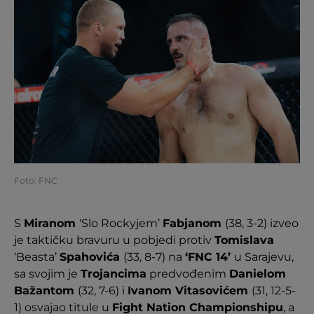
Foto: FNC
S
Miranom
‘Slo Rockyjem’
Fabjanom
(38, 3-2) izveo
je taktičku bravuru u pobjedi protiv
Tomislava
‘Beasta’
Spahovića
(33, 8-7) na
‘FNC 14’
u Sarajevu,
sa svojim je
Trojancima
predvođenim
Danielom
Bažantom
(32, 7-6) i
Ivanom Vitasovićem
(31, 12-5-
1) osvajao titule u
Fight Nation Championshipu
, a