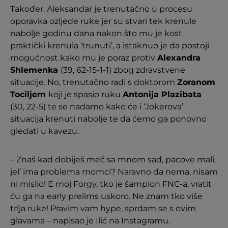
Također, Aleksandar je trenutačno u procesu
oporavka ozljede ruke jer su stvari tek krenule
nabolje godinu dana nakon što mu je kost
praktički krenula ‘trunuti’, a istaknuo je da postoji
mogućnost kako mu je poraz protiv
Alexandra
Shlemenka
(39, 62-15-1-1) zbog zdravstvene
situacije. No, trenutačno radi s doktorom
Zoranom
Tociljem
koji je spasio ruku
Antonija Plazibata
(30, 22-5) te se nadamo kako će i ‘Jokerova’
situacija krenuti nabolje te da ćemo ga ponovno
gledati u kavezu.
– Znaš kad dobiješ meč sa mnom sad, pacove mali,
jel’ ima problema momci? Naravno da nema, nisam
ni mislio! E moj Forgy, tko je šampion FNC-a, vratit
ću ga na early prelims uskoro. Ne znam tko više
trlja ruke! Pravim vam hype, sprdam se s ovim
glavama – napisao je Ilić na Instagramu.