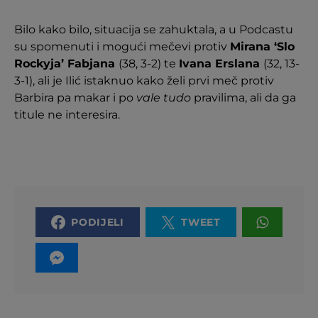
Bilo kako bilo, situacija se zahuktala, a u Podcastu
su spomenuti i mogući mečevi protiv
Mirana ‘Slo
Rockyja’ Fabjana
(38, 3-2) te
Ivana Erslana
(32, 13-
3-1), ali je Ilić istaknuo kako želi prvi meč protiv
Barbira pa makar i po
vale tudo
pravilima, ali da ga
titule ne interesira.
PODIJELI
TWEET