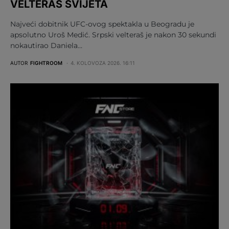
VELTERAŠ SVIJETA
Najveći dobitnik UFC-ovog spektakla u Beogradu je
apsolutno Uroš Medić. Srpski velteraš je nakon 30 sekundi
nokautirao Daniela…
AUTOR
FIGHTROOM
4. KOLOVOZA 2026. 16:11