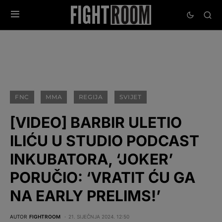
FNC
MMA
REGIJA
SVIJET
[VIDEO] BARBIR ULETIO
ILIĆU U STUDIO PODCAST
INKUBATORA, ‘JOKER’
PORUČIO: ‘VRATIT ĆU GA
NA EARLY PRELIMS!’
AUTOR
FIGHTROOM
21. SIJEČNJA 2024. 12:50