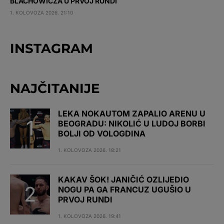
BLACHOWICZA U PRVOJ RUNDI
1. KOLOVOZA 2026. 21:10
INSTAGRAM
NAJČITANIJE
LEKA NOKAUTOM ZAPALIO ARENU U
BEOGRADU: NIKOLIĆ U LUDOJ BORBI
BOLJI OD VOLOGDINA
1. KOLOVOZA 2026. 18:21
KAKAV ŠOK! JANIČIĆ OZLIJEDIO
NOGU PA GA FRANCUZ UGUŠIO U
PRVOJ RUNDI
1. KOLOVOZA 2026. 19:41