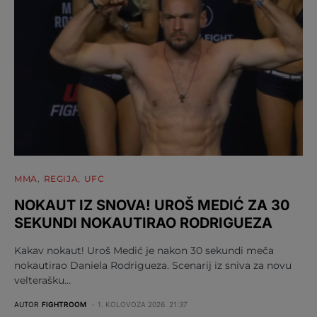
MMA
REGIJA
UFC
NOKAUT IZ SNOVA! UROŠ MEDIĆ ZA 30
SEKUNDI NOKAUTIRAO RODRIGUEZA
Kakav nokaut! Uroš Medić je nakon 30 sekundi meča
nokautirao Daniela Rodrigueza. Scenarij iz sniva za novu
velterašku…
AUTOR
FIGHTROOM
1. KOLOVOZA 2026. 21:37