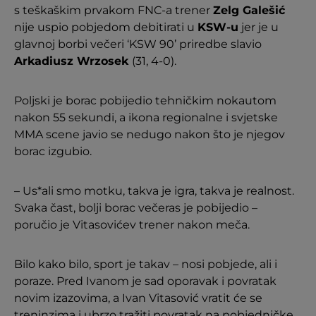
s teškaškim prvakom FNC-a trener
Zelg Galešić
nije uspio pobjedom debitirati u
KSW-u
jer je u
glavnoj borbi večeri ‘KSW 90’ priredbe slavio
Arkadiusz Wrzosek
(31, 4-0).
Poljski je borac pobijedio tehničkim nokautom
nakon 55 sekundi, a ikona regionalne i svjetske
MMA scene javio se nedugo nakon što je njegov
borac izgubio.
– Us*ali smo motku, takva je igra, takva je realnost.
Svaka čast, bolji borac večeras je pobijedio –
poručio je Vitasovićev trener nakon meča.
Bilo kako bilo, sport je takav – nosi pobjede, ali i
poraze. Pred Ivanom je sad oporavak i povratak
novim izazovima, a Ivan Vitasović vratit će se
treninzima i ubrzo tražiti povratak na pobjedničke