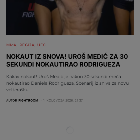
MMA
REGIJA
UFC
NOKAUT IZ SNOVA! UROŠ MEDIĆ ZA 30
SEKUNDI NOKAUTIRAO RODRIGUEZA
Kakav nokaut! Uroš Medić je nakon 30 sekundi meča
nokautirao Daniela Rodrigueza. Scenarij iz sniva za novu
velterašku…
AUTOR
FIGHTROOM
1. KOLOVOZA 2026. 21:37