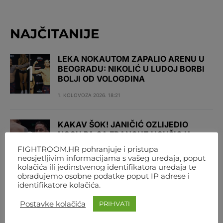
NAJČITANIJE
LEKA NOKAUTOM ZAPALIO ARENU U
BEOGRADU: NIKOLIĆ U LUDOJ BORBI
BOLJI OD VOLOGDINA
1. KOLOVOZA 2026. 18:21
KAKAV ŠOK! JANIČIĆ OZLIJEDIO
NOGU PA GA FRANCUZ UGUŠIO U
PRVOJ RUNDI
FIGHTROOM.HR pohranjuje i pristupa
neosjetljivim informacijama s vašeg uređaja, poput
1. KOLOVOZA 2026. 19:41
kolačića ili jedinstvenog identifikatora uređaja te
obrađujemo osobne podatke poput IP adrese i
identifikatore kolačića.
NOVI ŠOK U BEOGRADU! URBINA
NOKAUTIRAO ČEPU U PRVOJ RUNDI
Postavke kolačića
PRIHVATI
1. KOLOVOZA 2026. 19:49