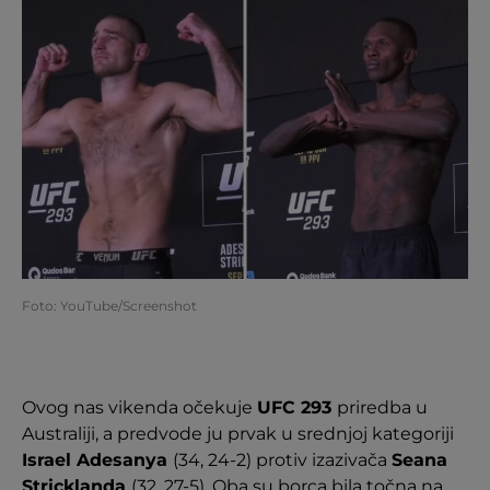
Foto: YouTube/Screenshot
Ovog nas vikenda očekuje
UFC 293
priredba u
Australiji, a predvode ju prvak u srednjoj kategoriji
Israel Adesanya
(34, 24-2) protiv izazivača
Seana
Stricklanda
(32, 27-5). Oba su borca bila točna na