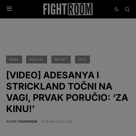
MMA
REGIJA
SVIJET
UFC
[VIDEO] ADESANYA I
STRICKLAND TOČNI NA
VAGI, PRVAK PORUČIO: ‘ZA
KINU!’
AUTOR
FIGHTROOM
8. RUJNA 2023. 9:45