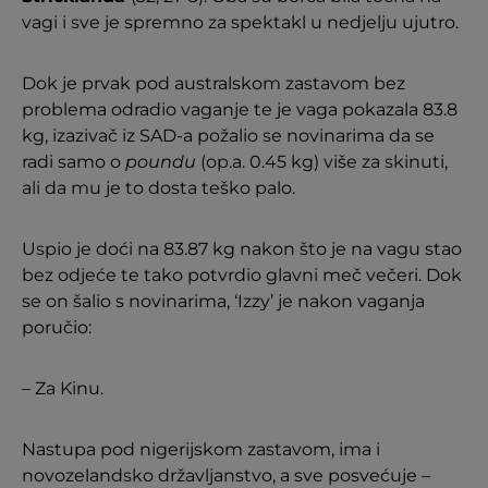
vagi i sve je spremno za spektakl u nedjelju ujutro.
Dok je prvak pod australskom zastavom bez
problema odradio vaganje te je vaga pokazala 83.8
kg, izazivač iz SAD-a požalio se novinarima da se
radi samo o
poundu
(op.a. 0.45 kg) više za skinuti,
ali da mu je to dosta teško palo.
Uspio je doći na 83.87 kg nakon što je na vagu stao
bez odjeće te tako potvrdio glavni meč večeri. Dok
se on šalio s novinarima, ‘Izzy’ je nakon vaganja
poručio:
– Za Kinu.
Nastupa pod nigerijskom zastavom, ima i
novozelandsko državljanstvo, a sve posvećuje –