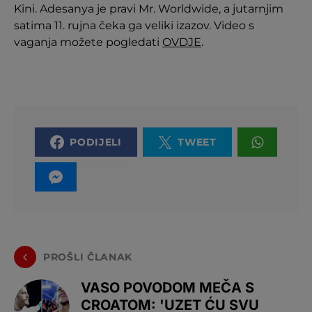
Kini. Adesanya je pravi Mr. Worldwide, a jutarnjim
satima 11. rujna čeka ga veliki izazov. Video s
vaganja možete pogledati
OVDJE
.
PODIJELI
TWEET
PROŠLI ČLANAK
VASO POVODOM MEČA S
CROATOM: 'UZET ĆU SVU