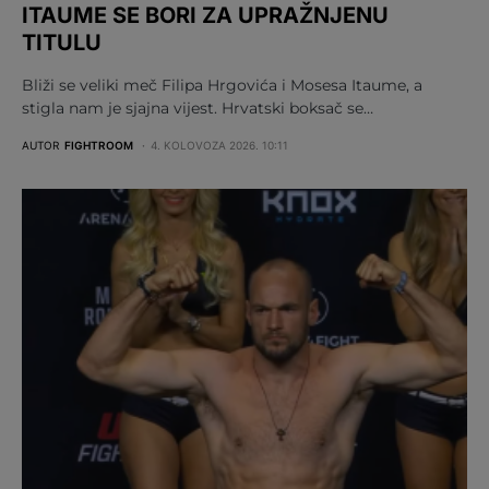
ITAUME SE BORI ZA UPRAŽNJENU
TITULU
Bliži se veliki meč Filipa Hrgovića i Mosesa Itaume, a
stigla nam je sjajna vijest. Hrvatski boksač se…
AUTOR
FIGHTROOM
4. KOLOVOZA 2026. 10:11