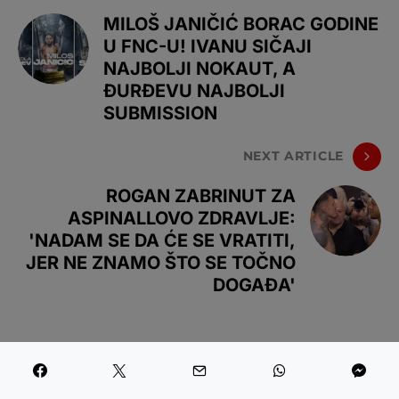
MILOŠ JANIČIĆ BORAC GODINE
U FNC-U! IVANU SIČAJI
NAJBOLJI NOKAUT, A
ĐURĐEVU NAJBOLJI
SUBMISSION
NEXT ARTICLE
ROGAN ZABRINUT ZA
ASPINALLOVO ZDRAVLJE:
'NADAM SE DA ĆE SE VRATITI,
JER NE ZNAMO ŠTO SE TOČNO
DOGAĐA'
NAJNOVIJE