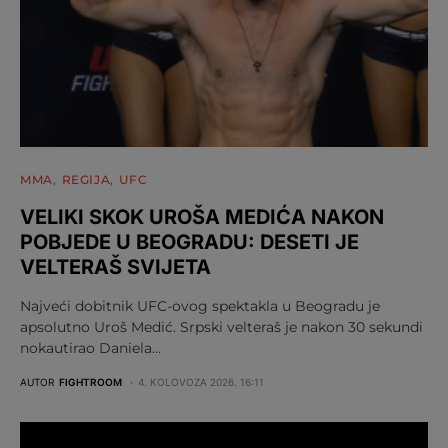
MMA
REGIJA
UFC
VELIKI SKOK UROŠA MEDIĆA NAKON
POBJEDE U BEOGRADU: DESETI JE
VELTERAŠ SVIJETA
Najveći dobitnik UFC-ovog spektakla u Beogradu je
apsolutno Uroš Medić. Srpski velteraš je nakon 30 sekundi
nokautirao Daniela…
AUTOR
FIGHTROOM
4. KOLOVOZA 2026. 16:11