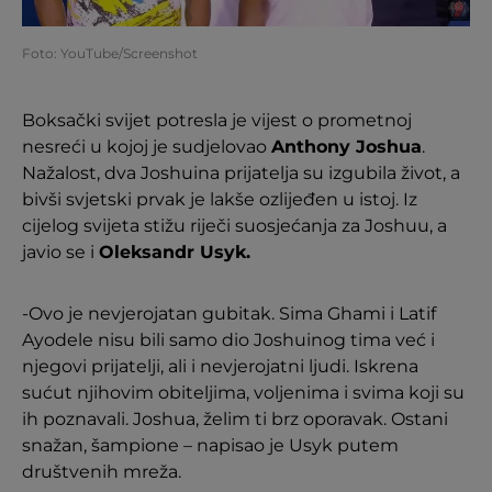
Foto: YouTube/Screenshot
Boksački svijet potresla je vijest o prometnoj
nesreći u kojoj je sudjelovao
Anthony Joshua
.
Nažalost, dva Joshuina prijatelja su izgubila život, a
bivši svjetski prvak je lakše ozlijeđen u istoj. Iz
cijelog svijeta stižu riječi suosjećanja za Joshuu, a
javio se i
Oleksandr Usyk.
-Ovo je nevjerojatan gubitak. Sima Ghami i Latif
Ayodele nisu bili samo dio Joshuinog tima već i
njegovi prijatelji, ali i nevjerojatni ljudi. Iskrena
sućut njihovim obiteljima, voljenima i svima koji su
ih poznavali. Joshua, želim ti brz oporavak. Ostani
snažan, šampione – napisao je Usyk putem
društvenih mreža.