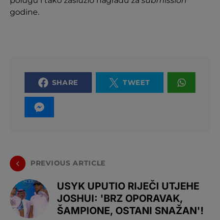
polugu i tako zaslužio nagradu za
submission
godine.
SHARE
TWEET
PREVIOUS ARTICLE
USYK UPUTIO RIJEČI UTJEHE
JOSHUI: 'BRZ OPORAVAK,
ŠAMPIONE, OSTANI SNAŽAN'!