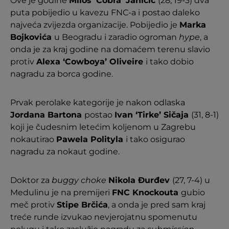
Ove je godine
Miloš ‘Cobra’ Janičić
(28, 19-3) dva
puta pobijedio u kavezu FNC-a i postao daleko
najveća zvijezda organizacije. Pobijedio je
Marka
Bojkovića
u Beogradu i zaradio ogroman
hype
, a
onda je za kraj godine na domaćem terenu slavio
protiv
Alexa ‘Cowboya’ Oliveire
i tako dobio
nagradu za borca godine.
Prvak perolake kategorije je nakon odlaska
Jordana Bartona
postao
Ivan ‘Tirke’ Sičaja
(31, 8-1)
koji je čudesnim letećim koljenom u Zagrebu
nokautirao
Pawela Polityla
i tako osigurao
nagradu za nokaut godine.
Doktor za
buggy choke
Nikola Đurđev
(27, 7-4) u
Medulinu je na premijeri
FNC Knockouta
gubio
meč protiv
Stipe Brčića
, a onda je pred sam kraj
treće runde izvukao nevjerojatnu spomenutu