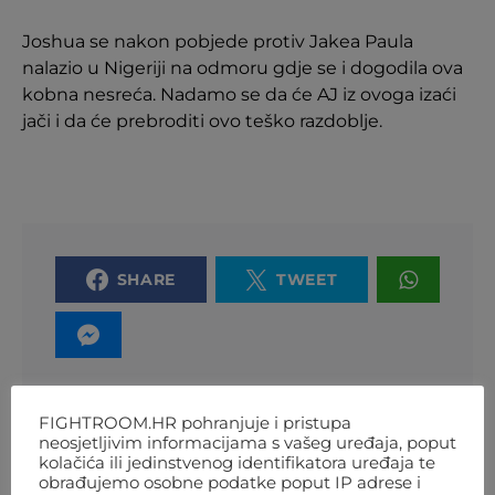
Joshua se nakon pobjede protiv Jakea Paula
nalazio u Nigeriji na odmoru gdje se i dogodila ova
kobna nesreća. Nadamo se da će AJ iz ovoga izaći
jači i da će prebroditi ovo teško razdoblje.
SHARE
TWEET
FIGHTROOM.HR pohranjuje i pristupa
neosjetljivim informacijama s vašeg uređaja, poput
PREVIOUS ARTICLE
kolačića ili jedinstvenog identifikatora uređaja te
obrađujemo osobne podatke poput IP adrese i