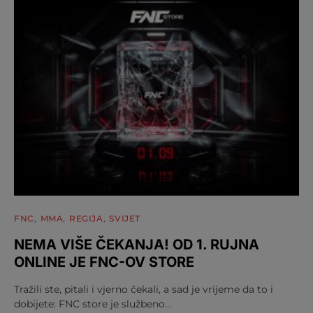
FNC
MMA
REGIJA
SVIJET
NEMA VIŠE ČEKANJA! OD 1. RUJNA
ONLINE JE FNC-OV STORE
Tražili ste, pitali i vjerno čekali, a sad je vrijeme da to i
dobijete: FNC store je službeno…