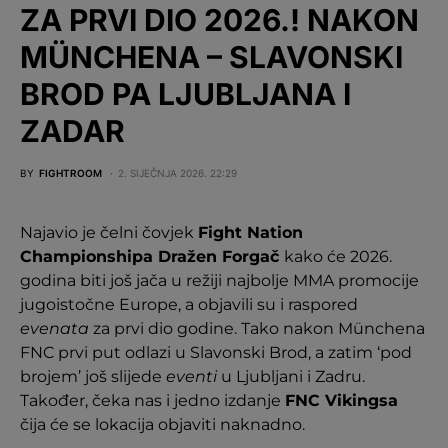
ZA PRVI DIO 2026.! NAKON
MÜNCHENA – SLAVONSKI
BROD PA LJUBLJANA I
ZADAR
BY
FIGHTROOM
2. SIJEČNJA 2026. 22:29
Najavio je čelni čovjek
Fight Nation
Championshipa Dražen Forgač
kako će 2026.
godina biti još jača u režiji najbolje MMA promocije
jugoistočne Europe, a objavili su i raspored
evenata
za prvi dio godine. Tako nakon Münchena
FNC prvi put odlazi u Slavonski Brod, a zatim ‘pod
brojem’ još slijede
eventi
u Ljubljani i Zadru.
Također, čeka nas i jedno izdanje
FNC Vikingsa
čija će se lokacija objaviti naknadno.