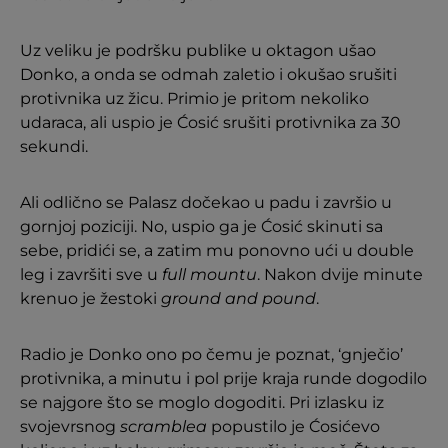
Uz veliku je podršku publike u oktagon ušao
Donko, a onda se odmah zaletio i okušao srušiti
protivnika uz žicu. Primio je pritom nekoliko
udaraca, ali uspio je Ćosić srušiti protivnika za 30
sekundi.
Ali odlično se Palasz dočekao u padu i završio u
gornjoj poziciji. No, uspio ga je Ćosić skinuti sa
sebe, pridići se, a zatim mu ponovno ući u double
leg i završiti sve u
full mountu
. Nakon dvije minute
krenuo je žestoki
ground and pound
.
Radio je Donko ono po čemu je poznat, ‘gnječio’
protivnika, a minutu i pol prije kraja runde dogodilo
se najgore što se moglo dogoditi. Pri izlasku iz
svojevrsnog
scramblea
popustilo je Ćosićevo