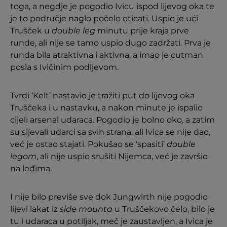
toga, a negdje je pogodio Ivicu ispod lijevog oka te
je to područje naglo počelo oticati. Uspio je ući
Trušček u
double leg
minutu prije kraja prve
runde, ali nije se tamo uspio dugo zadržati. Prva je
runda bila atraktivna i aktivna, a imao je cutman
posla s Ivičinim podljevom.
Tvrdi ‘Kelt’ nastavio je tražiti put do lijevog oka
Truščeka i u nastavku, a nakon minute je ispalio
cijeli arsenal udaraca. Pogodio je bolno oko, a zatim
su sijevali udarci sa svih strana, ali Ivica se nije dao,
već je ostao stajati. Pokušao se ‘spasiti’
double
legom
, ali nije uspio srušiti Nijemca, već je završio
na leđima.
I nije bilo previše sve dok Jungwirth nije pogodio
lijevi lakat iz
side mounta
u Truščekovo čelo, bilo je
tu i udaraca u potiljak, meč je zaustavljen, a Ivica je