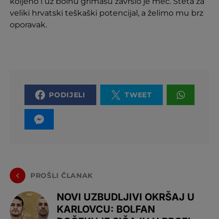
koljeno i uz bolnu grimasu završio je meč. Šteta za
veliki hrvatski teškaški potencijal, a želimo mu brz
oporavak.
PODIJELI
TWEET
PROŠLI ČLANAK
NOVI UZBUDLJIVI OKRŠAJ U
KARLOVCU: BOLFAN