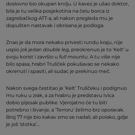
doslovno bio okupan krvlju. U kavez je ušao doktor,
bila je tu velika posjekotina na čelu borca iz
zagrebačkog ATT-a, ali nakon pregleda mu je
dopušten nastavak i obrisana je podloga.
Znao je da mora nekako privesti rundu kraju, nije
uspio još jedan
double leg
, preokrenuo je to ‘Kelt’ u
svoju korist i završio u
full mountu
. A tu više nije
bilo spasa, hrabri Trušček pokušavao se nekako
okrenuti i spasiti, ali sudac je prekinuo meč.
Nakon svega čestitao je ‘Kelt’ Truščeku i podignuo
mu ruku u zrak, a za hrabru je predstavu Ivica
dobio pljesak publike. Vjerojatno će tu biti
potrebno i šivanje, a ‘Terroru’ želimo brz oporavak.
Broj 77 nije bio kakav smo se nadali, ali polako, gdje
je još ‘stotka’…