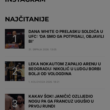
NAJČITANIJE
DANA WHITE O PRELASKU SOLDIĆA U
UFC: ‘DA SMO GA POTPISALI, OBJAVILI
BI’
31. SRPNJA 2026. 13:05
LEKA NOKAUTOM ZAPALIO ARENU U
BEOGRADU: NIKOLIĆ U LUDOJ BORBI
BOLJI OD VOLOGDINA
1. KOLOVOZA 2026. 18:21
KAKAV ŠOK! JANIČIĆ OZLIJEDIO
NOGU PA GA FRANCUZ UGUŠIO U
PRVOJ RUNDI