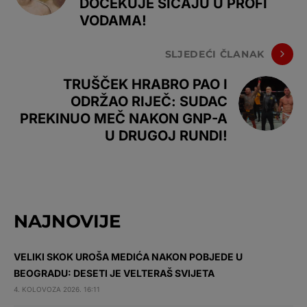
DOČEKUJE SIČAJU U PROFI
VODAMA!
SLJEDEĆI ČLANAK
TRUŠČEK HRABRO PAO I
ODRŽAO RIJEČ: SUDAC
PREKINUO MEČ NAKON GNP-A
U DRUGOJ RUNDI!
NAJNOVIJE
VELIKI SKOK UROŠA MEDIĆA NAKON POBJEDE U
BEOGRADU: DESETI JE VELTERAŠ SVIJETA
4. KOLOVOZA 2026. 16:11