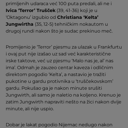
primljenih udaraca već 100 puta predali, ali ne i
Ivica ‘Terror’ Trušček
(39, 41-36) koji je u
‘Oktagonu’ izgubio od
Christiana ‘Kelta’
Jungwirtha
(35, 12-5) tehničkim nokautom u
drugoj rundi nakon što je sudac prekinuo meč.
Promijenio je ‘Terror’ pjesmu za ulazak u Frankfurtu
i ovaj put nije izašao uz sad već karakteristične
irske taktove, već uz pjesmu ‘Malo nas je, al’ nas
ima’. Odmah je zauzeo centar kaveza i odličnim
direktom pogodio ‘Kelta’, a nastavio je tražiti
pukotine u gardu protivnika u ‘truščekovskom’
gardu. Pokušao ga je nakon minute srušiti
Jungwirth, ali samo je naletio na koljeno. Krenuo je
zatim Jungwirth napraviti nešto na žici nakon dvije
minute, ali nije uspio.
Dobar je lakat pogodio Nijemac nedugo nakon