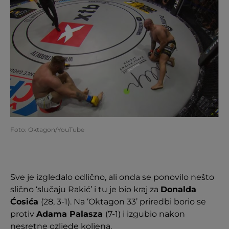
Foto: Oktagon/YouTube
Sve je izgledalo odlično, ali onda se ponovilo nešto
slično ‘slučaju Rakić’ i tu je bio kraj za
Donalda
Ćosića
(28, 3-1). Na ‘Oktagon 33’ priredbi borio se
protiv
Adama Palasza
(7-1) i izgubio nakon
nesretne ozljede koljena.