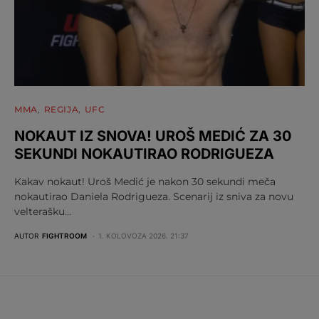
MMA
REGIJA
UFC
NOKAUT IZ SNOVA! UROŠ MEDIĆ ZA 30
SEKUNDI NOKAUTIRAO RODRIGUEZA
Kakav nokaut! Uroš Medić je nakon 30 sekundi meča
nokautirao Daniela Rodrigueza. Scenarij iz sniva za novu
velterašku…
AUTOR
FIGHTROOM
1. KOLOVOZA 2026. 21:37