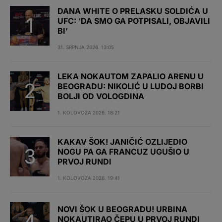
DANA WHITE O PRELASKU SOLDIĆA U
UFC: ‘DA SMO GA POTPISALI, OBJAVILI
BI’
31. SRPNJA 2026. 13:05
LEKA NOKAUTOM ZAPALIO ARENU U
BEOGRADU: NIKOLIĆ U LUDOJ BORBI
BOLJI OD VOLOGDINA
1. KOLOVOZA 2026. 18:21
KAKAV ŠOK! JANIČIĆ OZLIJEDIO
NOGU PA GA FRANCUZ UGUŠIO U
PRVOJ RUNDI
1. KOLOVOZA 2026. 19:41
NOVI ŠOK U BEOGRADU! URBINA
NOKAUTIRAO ČEPU U PRVOJ RUNDI