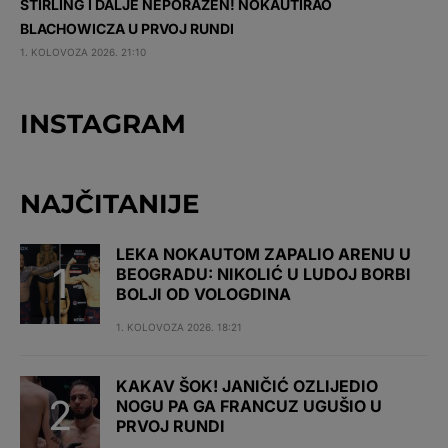
STIRLING I DALJE NEPORAŽEN! NOKAUTIRAO
BLACHOWICZA U PRVOJ RUNDI
1. KOLOVOZA 2026. 21:10
INSTAGRAM
NAJČITANIJE
LEKA NOKAUTOM ZAPALIO ARENU U
BEOGRADU: NIKOLIĆ U LUDOJ BORBI
BOLJI OD VOLOGDINA
1. KOLOVOZA 2026. 18:21
KAKAV ŠOK! JANIČIĆ OZLIJEDIO
NOGU PA GA FRANCUZ UGUŠIO U
PRVOJ RUNDI