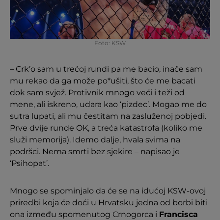
Foto: KSW
– Crk’o sam u trećoj rundi pa me bacio, inače sam
mu rekao da ga može po*ušiti, što će me bacati
dok sam svjež. Protivnik mnogo veći i teži od
mene, ali iskreno, udara kao ‘pizdec’. Mogao me do
sutra lupati, ali mu čestitam na zasluženoj pobjedi.
Prve dvije runde OK, a treća katastrofa (koliko me
služi memorija). Idemo dalje, hvala svima na
podršci. Nema smrti bez sjekire – napisao je
‘Psihopat’.
Mnogo se spominjalo da će se na idućoj KSW-ovoj
priredbi koja će doći u Hrvatsku jedna od borbi biti
ona između spomenutog Crnogorca i
Francisca