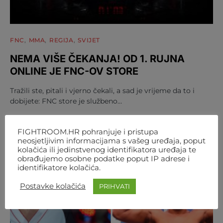
FNC
MMA
REGIJA
SVIJET
NEMA VIŠE ČEKANJA! OD 1. RUJNA
ONLINE JE FNC-OV STORE
Tražili ste, pitali i vjerno čekali, a sad je vrijeme da to i
dobijete: FNC store je službeno…
AUTOR
FIGHTROOM
4. KOLOVOZA 2026. 12:07
FIGHTROOM.HR pohranjuje i pristupa
neosjetljivim informacijama s vašeg uređaja, poput
kolačića ili jedinstvenog identifikatora uređaja te
obrađujemo osobne podatke poput IP adrese i
identifikatore kolačića.
Postavke kolačića
PRIHVATI