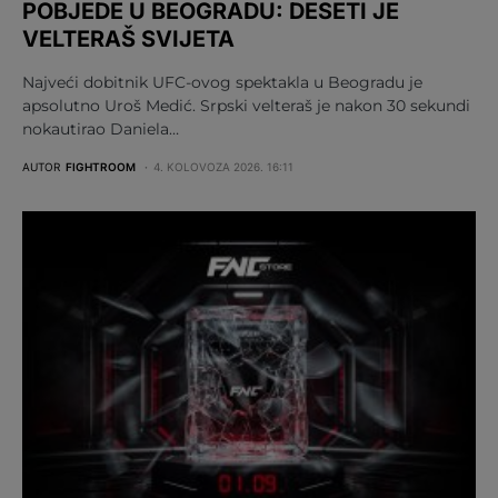
POBJEDE U BEOGRADU: DESETI JE
VELTERAŠ SVIJETA
Najveći dobitnik UFC-ovog spektakla u Beogradu je
apsolutno Uroš Medić. Srpski velteraš je nakon 30 sekundi
nokautirao Daniela…
AUTOR
FIGHTROOM
4. KOLOVOZA 2026. 16:11