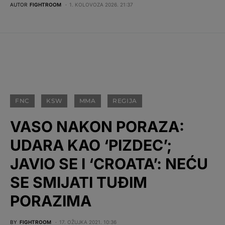
AUTOR
FIGHTROOM
1. KOLOVOZA 2026. 21:37
FNC
KSW
MMA
REGIJA
VASO NAKON PORAZA:
UDARA KAO ‘PIZDEC’;
JAVIO SE I ‘CROATA’: NEĆU
SE SMIJATI TUĐIM
PORAZIMA
BY
FIGHTROOM
17. OŽUJKA 2021. 10:36