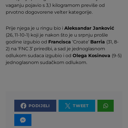
vaganju pojavio s 3,1 kilogramom previše od
prvotno dogovorene velter kategorije.
Prije njega je u ringu bio i
Aleksandar Janković
(26, 11-10-1) koji je nakon što je u srpnju prošle
godine izgubio od
Francisca
‘Croate’
Barria
(31, 8-
2) na ‘FNC 3’ priredbi, a sad je jednoglasnom
odlukom sudaca izgubio i od
Olega Kosinova
(9-5)
jednoglasnom sudačkom odlukom.
PODIJELI
TWEET