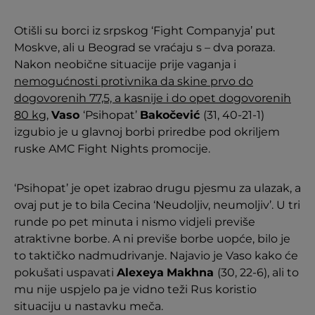
Otišli su borci iz srpskog ‘Fight Companyja’ put
Moskve, ali u Beograd se vraćaju s – dva poraza.
Nakon neobične situacije prije vaganja i
nemogućnosti protivnika da skine prvo do
dogovorenih 77,5, a kasnije i do opet dogovorenih
80 kg
,
Vaso
‘Psihopat’
Bakočević
(31, 40-21-1)
izgubio je u glavnoj borbi priredbe pod okriljem
ruske AMC Fight Nights promocije.
‘Psihopat’ je opet izabrao drugu pjesmu za ulazak, a
ovaj put je to bila Cecina ‘Neudoljiv, neumoljiv’. U tri
runde po pet minuta i nismo vidjeli previše
atraktivne borbe. A ni previše borbe uopće, bilo je
to taktičko nadmudrivanje. Najavio je Vaso kako će
pokušati uspavati
Alexeya
Makhna
(30, 22-6), ali to
mu nije uspjelo pa je vidno teži Rus koristio
situaciju u nastavku meča.