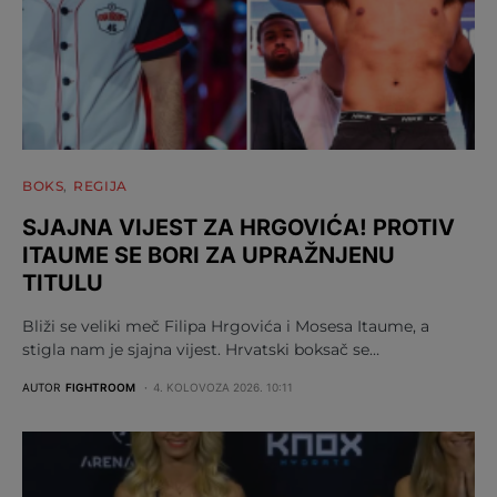
BOKS
REGIJA
SJAJNA VIJEST ZA HRGOVIĆA! PROTIV
ITAUME SE BORI ZA UPRAŽNJENU
TITULU
Bliži se veliki meč Filipa Hrgovića i Mosesa Itaume, a
stigla nam je sjajna vijest. Hrvatski boksač se…
AUTOR
FIGHTROOM
4. KOLOVOZA 2026. 10:11