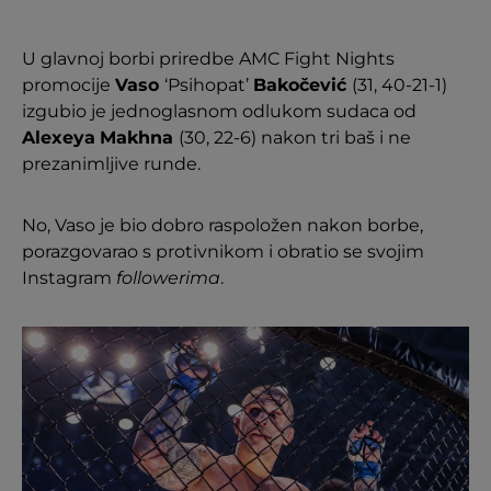
U glavnoj borbi priredbe AMC Fight Nights
promocije
Vaso
‘Psihopat’
Bakočević
(31, 40-21-1)
izgubio je jednoglasnom odlukom sudaca od
Alexeya
Makhna
(30, 22-6) nakon tri baš i ne
prezanimljive runde.
No, Vaso je bio dobro raspoložen nakon borbe,
porazgovarao s protivnikom i obratio se svojim
Instagram
followerima
.