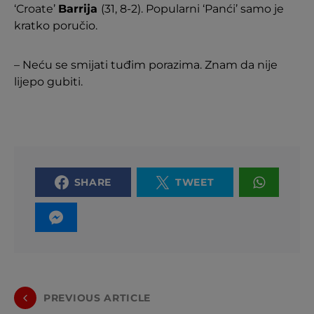
‘Croate’
Barrija
(31, 8-2). Popularni ‘Panći’ samo je
kratko poručio.
– Neću se smijati tuđim porazima. Znam da nije
lijepo gubiti.
SHARE
TWEET
PREVIOUS ARTICLE