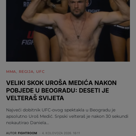
MMA
REGIJA
UFC
VELIKI SKOK UROŠA MEDIĆA NAKON
POBJEDE U BEOGRADU: DESETI JE
VELTERAŠ SVIJETA
Najveći dobitnik UFC-ovog spektakla u Beogradu je
apsolutno Uroš Medić. Srpski velteraš je nakon 30 sekundi
nokautirao Daniela…
AUTOR
FIGHTROOM
4. KOLOVOZA 2026. 16:11