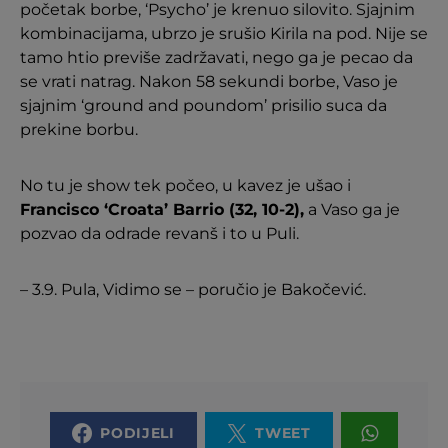
početak borbe, ‘Psycho’ je krenuo silovito. Sjajnim
kombinacijama, ubrzo je srušio Kirila na pod. Nije se
tamo htio previše zadržavati, nego ga je pecao da
se vrati natrag. Nakon 58 sekundi borbe, Vaso je
sjajnim ‘ground and poundom’ prisilio suca da
prekine borbu.
No tu je show tek počeo, u kavez je ušao i
Francisco ‘Croata’ Barrio (32, 10-2),
a Vaso ga je
pozvao da odrade revanš i to u Puli.
– 3.9. Pula, Vidimo se – poručio je Bakočević.
PODIJELI
TWEET