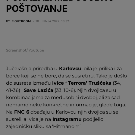
POŠTOVANJE
BY
FIGHTROOM
18. LIPNJA 2022. 13:32
Screenshot/ Youtube
Jučerašnja priredba u
Karlovcu
, bila je prilika i za
borce koji se ne bore, da se susretnu. Tako je došlo
do susreta između
Ivice ‘ Terrora’ Truščeka
(34,
41-36) i
Save Lazića
(33, 10-6). Njih dvojica su u
kombinacijama za međusobni dvoboj, ali za sad
nemamo neke konkretne informacije, glede toga.
Na
FNC 6
doađaju u Karlovcu njih dvojica su se
susreli, a Ivica je na
Instagramu
podijelio
zajedničku sliku sa ‘Hitmanom’.