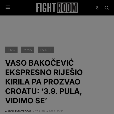
FNC
MMA
SVIJET
VASO BAKOČEVIĆ
EKSPRESNO RIJEŠIO
KIRILA PA PROZVAO
CROATU: ‘3.9. PULA,
VIDIMO SE’
AUTOR
FIGHTROOM
17. LIPNJA 2022. 23:30