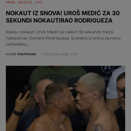
MMA
REGIJA
UFC
NOKAUT IZ SNOVA! UROŠ MEDIĆ ZA 30
SEKUNDI NOKAUTIRAO RODRIGUEZA
Kakav nokaut! Uroš Medić je nakon 30 sekundi meča
nokautirao Daniela Rodrigueza. Scenarij iz sniva za novu
velterašku…
AUTOR
FIGHTROOM
1. KOLOVOZA 2026. 21:37