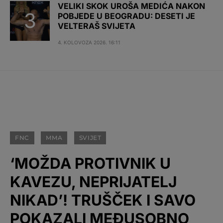
VELIKI SKOK UROŠA MEDIĆA NAKON
POBJEDE U BEOGRADU: DESETI JE
VELTERAŠ SVIJETA
4. KOLOVOZA 2026. 16:11
FNC
MMA
SVIJET
‘MOŽDA PROTIVNIK U
KAVEZU, NEPRIJATELJ
NIKAD’! TRUŠČEK I SAVO
POKAZALI MEĐUSOBNO