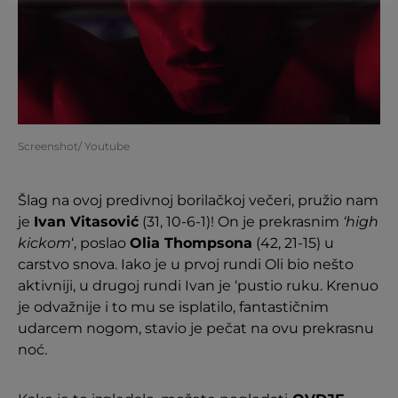
Screenshot/ Youtube
Šlag na ovoj predivnoj borilačkoj večeri, pružio nam
je
Ivan Vitasović
(31, 10-6-1)! On je prekrasnim
‘high
kickom
‘, poslao
Olia Thompsona
(42, 21-15) u
carstvo snova. Iako je u prvoj rundi Oli bio nešto
aktivniji, u drugoj rundi Ivan je ‘pustio ruku. Krenuo
je odvažnije i to mu se isplatilo, fantastičnim
udarcem nogom, stavio je pečat na ovu prekrasnu
noć.