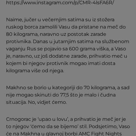
https://www.instagram.com/p/CMR-4lsFA6R/
Naime, jučer u večernjim satima su iz stožera
ruskog borca zamolili Vasu da pristane na meč do
80 kilograma, naravno uz postotak zarade
protivnika. Danas u jutarnjim satima na službenom
vaganju Rus se pojavio sa 600 grama viška, a Vaso
je, naravno, uz još dodatne zarade, prihvatio meč u
kojem bi njegov protivnik mogao imati dosta
kilograma više od njega.
Makhno se borio u kategoriji do 70 kilograma, a sad
nije mogao skinuti do 77,5 što je malo i čudna
situacija. No, vidjet ćemo.
Crnogorac je ‘upao u lovu’, a prihvatio je meč jer je
to njegov ‘ćemo da se bijemo’ stil. Podsjetimo, Vaso
će na Makhna u glavnoj borbi AMC Fight Nights