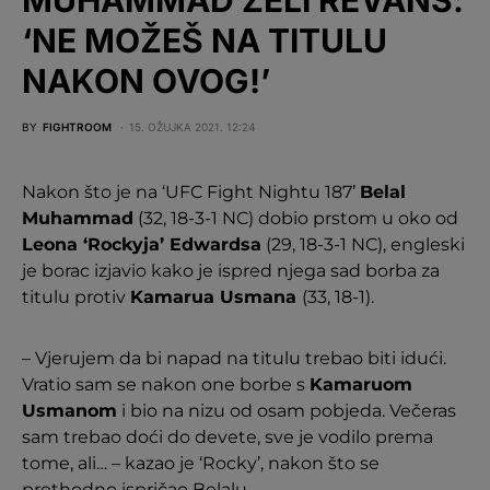
‘NE MOŽEŠ NA TITULU
NAKON OVOG!’
BY
FIGHTROOM
15. OŽUJKA 2021. 12:24
Nakon što je na ‘UFC Fight Nightu 187’
Belal
Muhammad
(32, 18-3-1 NC) dobio prstom u oko od
Leona ‘Rockyja’ Edwardsa
(29, 18-3-1 NC), engleski
je borac izjavio kako je ispred njega sad borba za
titulu protiv
Kamarua Usmana
(33, 18-1).
– Vjerujem da bi napad na titulu trebao biti idući.
Vratio sam se nakon one borbe s
Kamaruom
Usmanom
i bio na nizu od osam pobjeda. Večeras
sam trebao doći do devete, sve je vodilo prema
tome, ali… – kazao je ‘Rocky’, nakon što se
prethodno ispričao Belalu.