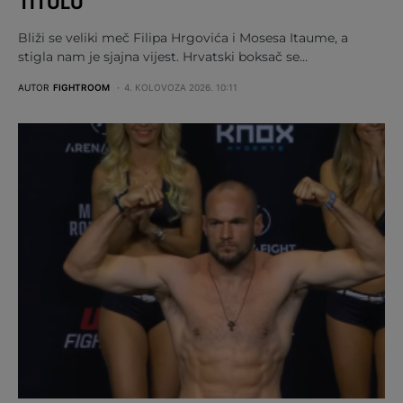
TITULU
Bliži se veliki meč Filipa Hrgovića i Mosesa Itaume, a
stigla nam je sjajna vijest. Hrvatski boksač se…
AUTOR
FIGHTROOM
4. KOLOVOZA 2026. 10:11