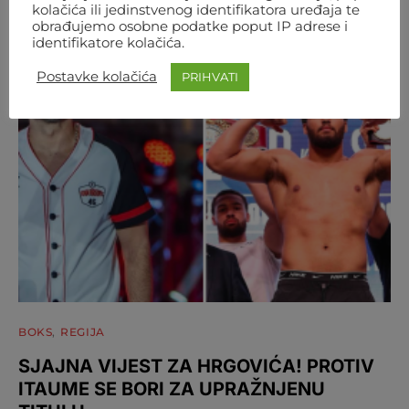
kolačića ili jedinstvenog identifikatora uređaja te
obrađujemo osobne podatke poput IP adrese i
identifikatore kolačića.
Postavke kolačića
PRIHVATI
BOKS
REGIJA
SJAJNA VIJEST ZA HRGOVIĆA! PROTIV
ITAUME SE BORI ZA UPRAŽNJENU