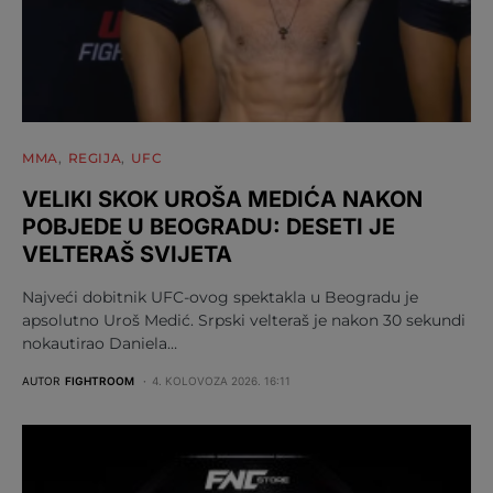
MMA
REGIJA
UFC
VELIKI SKOK UROŠA MEDIĆA NAKON
POBJEDE U BEOGRADU: DESETI JE
VELTERAŠ SVIJETA
Najveći dobitnik UFC-ovog spektakla u Beogradu je
apsolutno Uroš Medić. Srpski velteraš je nakon 30 sekundi
nokautirao Daniela…
AUTOR
FIGHTROOM
4. KOLOVOZA 2026. 16:11