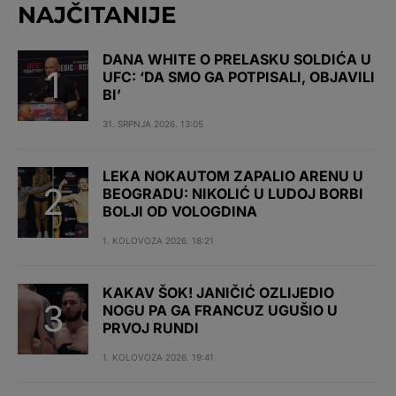
NAJČITANIJE
DANA WHITE O PRELASKU SOLDIĆA U
UFC: ‘DA SMO GA POTPISALI, OBJAVILI
BI’
31. SRPNJA 2026. 13:05
LEKA NOKAUTOM ZAPALIO ARENU U
BEOGRADU: NIKOLIĆ U LUDOJ BORBI
BOLJI OD VOLOGDINA
1. KOLOVOZA 2026. 18:21
KAKAV ŠOK! JANIČIĆ OZLIJEDIO
NOGU PA GA FRANCUZ UGUŠIO U
PRVOJ RUNDI
1. KOLOVOZA 2026. 19:41