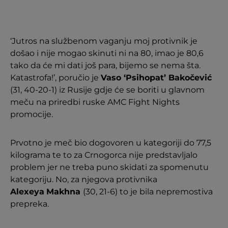
‘Jutros na službenom vaganju moj protivnik je
došao i nije mogao skinuti ni na 80, imao je 80,6
tako da će mi dati još para, bijemo se nema šta.
Katastrofa!’, poručio je
Vaso ‘Psihopat’ Bakočević
(31, 40-20-1) iz Rusije gdje će se boriti u glavnom
meču na priredbi ruske AMC Fight Nights
promocije.
Prvotno je meč bio dogovoren u kategoriji do 77,5
kilograma te to za Crnogorca nije predstavljalo
problem jer ne treba puno skidati za spomenutu
kategoriju. No, za njegova protivnika
Alexeya
Makhna
(30, 21-6) to je bila nepremostiva
prepreka.