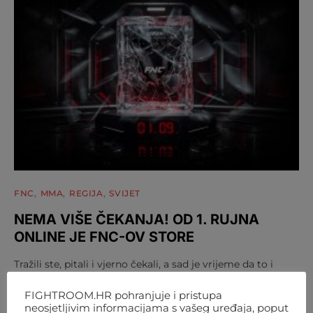
FNC
MMA
REGIJA
SVIJET
NEMA VIŠE ČEKANJA! OD 1. RUJNA
ONLINE JE FNC-OV STORE
Tražili ste, pitali i vjerno čekali, a sad je vrijeme da to i
dobijete: FNC store je službeno…
FIGHTROOM.HR pohranjuje i pristupa
AUTOR
FIGHTROOM
4. KOLOVOZA 2026. 12:07
neosjetljivim informacijama s vašeg uređaja, poput