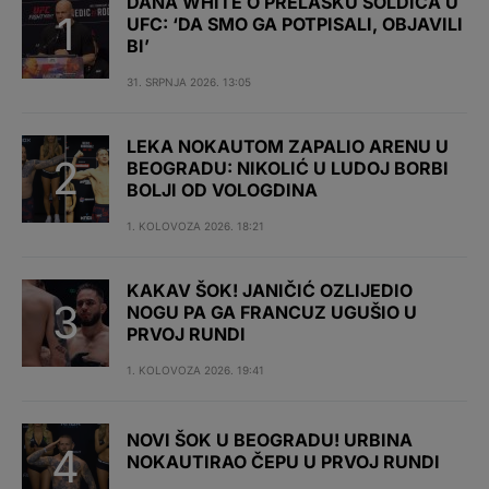
DANA WHITE O PRELASKU SOLDIĆA U
UFC: ‘DA SMO GA POTPISALI, OBJAVILI
BI’
31. SRPNJA 2026. 13:05
LEKA NOKAUTOM ZAPALIO ARENU U
BEOGRADU: NIKOLIĆ U LUDOJ BORBI
BOLJI OD VOLOGDINA
1. KOLOVOZA 2026. 18:21
KAKAV ŠOK! JANIČIĆ OZLIJEDIO
NOGU PA GA FRANCUZ UGUŠIO U
PRVOJ RUNDI
1. KOLOVOZA 2026. 19:41
NOVI ŠOK U BEOGRADU! URBINA
NOKAUTIRAO ČEPU U PRVOJ RUNDI