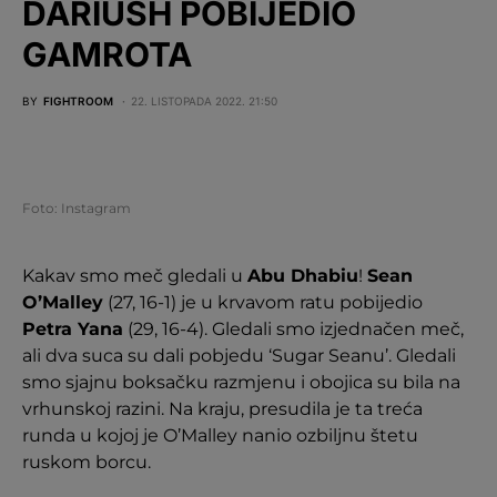
DARIUSH POBIJEDIO
GAMROTA
BY
FIGHTROOM
22. LISTOPADA 2022. 21:50
Foto: Instagram
Kakav smo meč gledali u
Abu Dhabiu
!
Sean
O’Malley
(27, 16-1) je u krvavom ratu pobijedio
Petra Yana
(29, 16-4). Gledali smo izjednačen meč,
ali dva suca su dali pobjedu ‘Sugar Seanu’. Gledali
smo sjajnu boksačku razmjenu i obojica su bila na
vrhunskoj razini. Na kraju, presudila je ta treća
runda u kojoj je O’Malley nanio ozbiljnu štetu
ruskom borcu.