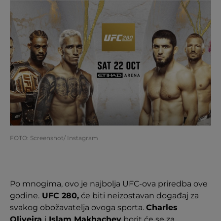
FOTO: Screenshot/ Instagram
Po mnogima, ovo je najbolja UFC-ova priredba ove
godine.
UFC 280,
će biti neizostavan događaj za
svakog obožavatelja ovoga sporta.
Charles
Oliveira
i
Islam Makhachev
borit će se za