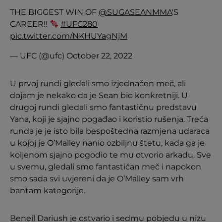
THE BIGGEST WIN OF
@SUGASEANMMA
'S
CAREER!!
#UFC280
pic.twitter.com/NKHUYagNjM
— UFC (@ufc)
October 22, 2022
U prvoj rundi gledali smo izjednačen meč, ali
dojam je nekako da je Sean bio konkretniji. U
drugoj rundi gledali smo fantastičnu predstavu
Yana, koji je sjajno pogađao i koristio rušenja. Treća
runda je je isto bila bespoštedna razmjena udaraca
u kojoj je O’Malley nanio ozbiljnu štetu, kada ga je
koljenom sjajno pogodio te mu otvorio arkadu. Sve
u svemu, gledali smo fantastičan meč i napokon
smo sada svi uvjereni da je O’Malley sam vrh
bantam kategorije.
Beneil Dariush je ostvario i sedmu pobjedu u nizu