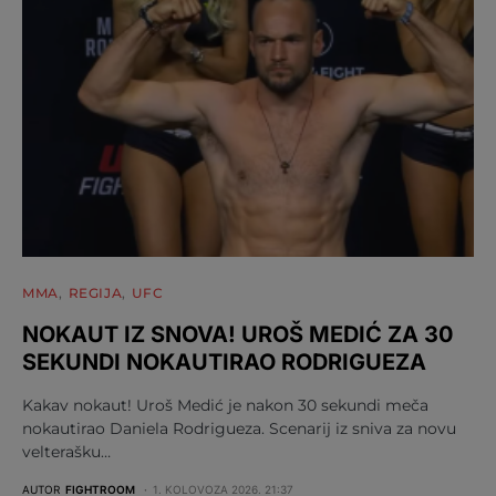
MMA
REGIJA
UFC
NOKAUT IZ SNOVA! UROŠ MEDIĆ ZA 30
SEKUNDI NOKAUTIRAO RODRIGUEZA
Kakav nokaut! Uroš Medić je nakon 30 sekundi meča
nokautirao Daniela Rodrigueza. Scenarij iz sniva za novu
velterašku…
AUTOR
FIGHTROOM
1. KOLOVOZA 2026. 21:37