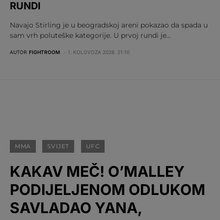
RUNDI
Navajo Stirling je u beogradskoj areni pokazao da spada u
sam vrh poluteške kategorije. U prvoj rundi je…
AUTOR
FIGHTROOM
1. KOLOVOZA 2026. 21:10
MMA
SVIJET
UFC
KAKAV MEČ! O’MALLEY
PODIJELJENOM ODLUKOM
SAVLADAO YANA,