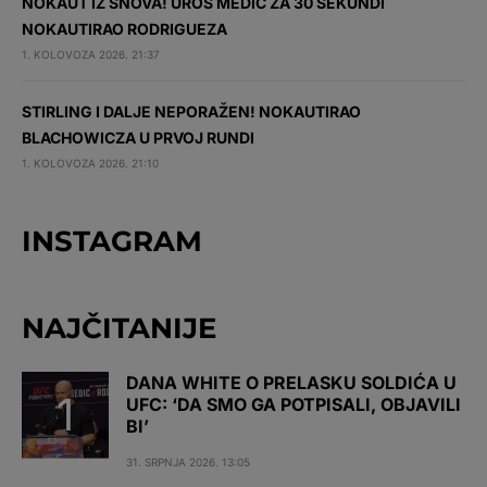
NOKAUT IZ SNOVA! UROŠ MEDIĆ ZA 30 SEKUNDI
NOKAUTIRAO RODRIGUEZA
1. KOLOVOZA 2026. 21:37
STIRLING I DALJE NEPORAŽEN! NOKAUTIRAO
BLACHOWICZA U PRVOJ RUNDI
1. KOLOVOZA 2026. 21:10
INSTAGRAM
NAJČITANIJE
DANA WHITE O PRELASKU SOLDIĆA U
UFC: ‘DA SMO GA POTPISALI, OBJAVILI
BI’
31. SRPNJA 2026. 13:05