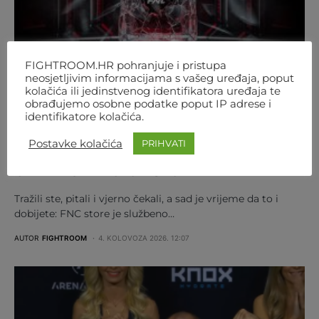
FIGHTROOM.HR pohranjuje i pristupa
neosjetljivim informacijama s vašeg uređaja, poput
kolačića ili jedinstvenog identifikatora uređaja te
obrađujemo osobne podatke poput IP adrese i
identifikatore kolačića.
FNC
MMA
REGIJA
SVIJET
Postavke kolačića
PRIHVATI
NEMA VIŠE ČEKANJA! OD 1. RUJNA
ONLINE JE FNC-OV STORE
Tražili ste, pitali i vjerno čekali, a sad je vrijeme da to i
dobijete: FNC store je službeno…
AUTOR
FIGHTROOM
4. KOLOVOZA 2026. 12:07