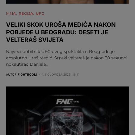
MMA
REGIJA
UFC
VELIKI SKOK UROŠA MEDIĆA NAKON
POBJEDE U BEOGRADU: DESETI JE
VELTERAŠ SVIJETA
Najveći dobitnik UFC-ovog spektakla u Beogradu je
apsolutno Uroš Medić. Srpski velteraš je nakon 30 sekundi
nokautirao Daniela…
AUTOR
FIGHTROOM
4. KOLOVOZA 2026. 16:11