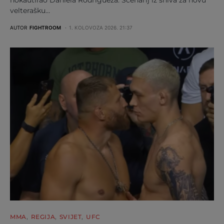
nokautirao Daniela Rodrigueza. Scenarij iz sniva za novu
velterašku…
AUTOR
FIGHTROOM
1. KOLOVOZA 2026. 21:37
MMA
REGIJA
SVIJET
UFC