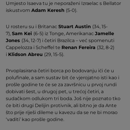
Umjesto Isaeva tu je neporaženi Izraelac s Bellator
iskustvom
Adam Keresh
(5-0).
U rosteru su i Britanac
Stuart Austin
(34, 15-
7),
Sam Kei
(6-5) iz Tonge, Amerikanac
Jamelle
Jones
(34, 12-7) i četiri Brazilca – već spomenuti
Cappelozza i Scheffel te
Renan Fereira
(32, 8-2)
i
Klidson Abreu
(29, 15-5).
Prvoplasirana četiri borca po bodovanju ići će u
polufinale, a sam sustav bit će vjerojatno isti kao i
prošle godine te će se za završnicu u prvoj rundi
dobivati šest, u drugoj pet, u trećoj četiri, a
sudačkom odlukom tri boda. Još nije poznato tko
će biti drugi Delijin protivnik, ali bitno je da Ante
što prije riješi dileme u kavezu da se ne bi morao
‘vaditi’ kao prošle godine.