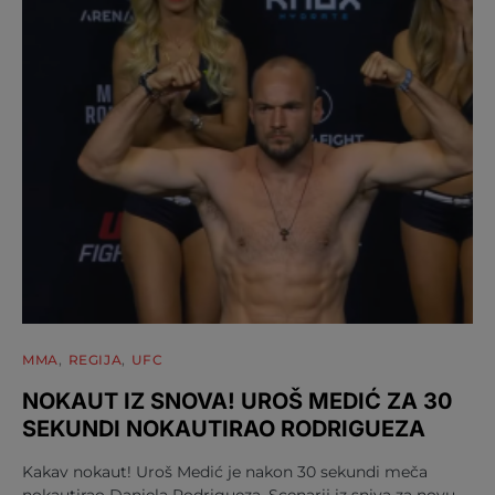
MMA
REGIJA
UFC
NOKAUT IZ SNOVA! UROŠ MEDIĆ ZA 30
SEKUNDI NOKAUTIRAO RODRIGUEZA
Kakav nokaut! Uroš Medić je nakon 30 sekundi meča