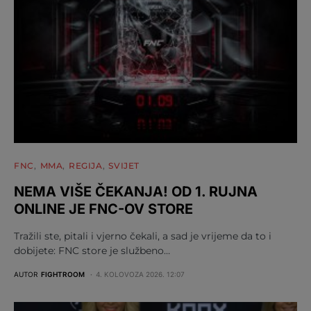
FNC
MMA
REGIJA
SVIJET
NEMA VIŠE ČEKANJA! OD 1. RUJNA
ONLINE JE FNC-OV STORE
Tražili ste, pitali i vjerno čekali, a sad je vrijeme da to i
dobijete: FNC store je službeno…
AUTOR
FIGHTROOM
4. KOLOVOZA 2026. 12:07