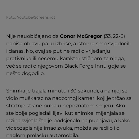
Foto: Youtube/Screenshot
Nije neuobičajeno da
Conor McGregor
(33, 22-6)
napiše objavu pa ju izbriše, a istome smo svjedočili
i danas. No, ovaj se put ne radi o vrijeđanju
protivnika ili nečemu karakterističnom za njega,
već se radi o njegovom Black Forge Innu gdje se
nešto dogodilo.
Snimka je trajala minutu i 30 sekundi, a na njoj se
vidio muškarac na nadzornoj kameri koji je trčao sa
stražnje strane puba u nepoznatom smjeru. Ako
ste bolje pogledali lijevi kut snimke, mijenjala se
razina svjetla što je podsjećalo na pucnjavu, a kako
videozapis nije imao zvuka, možda se radilo i o
naglom prolasku automobila.