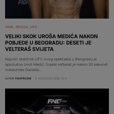
MMA
REGIJA
UFC
VELIKI SKOK UROŠA MEDIĆA NAKON
POBJEDE U BEOGRADU: DESETI JE
VELTERAŠ SVIJETA
Najveći dobitnik UFC-ovog spektakla u Beogradu je
apsolutno Uroš Medić. Srpski velteraš je nakon 30 sekundi
nokautirao Daniela…
AUTOR
FIGHTROOM
4. KOLOVOZA 2026. 16:11