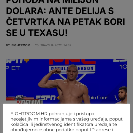
DOLARA: ANTE DELIJA S
ČETVRTKA NA PETAK BORI
SE U TEXASU!
BY
FIGHTROOM
25. TRAVNJA 2022. 14:32
FIGHTROOM.HR pohranjuje i pristupa
neosjetljivim informacijama s vašeg uređaja, poput
kolačića ili jedinstvenog identifikatora uređaja te
obrađujemo osobne podatke poput IP adrese i