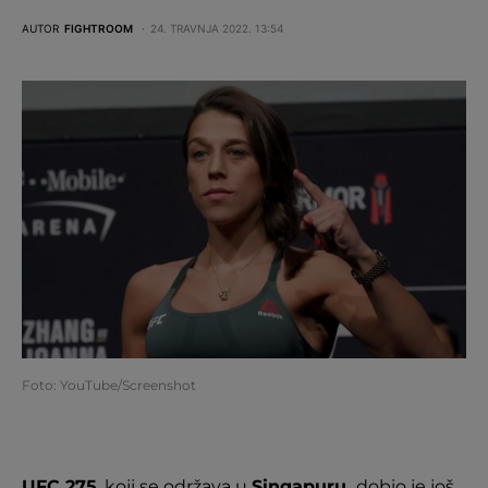
AUTOR
FIGHTROOM
24. TRAVNJA 2022. 13:54
Foto: YouTube/Screenshot
UFC 275
, koji se održava u
Singapuru,
dobio je još