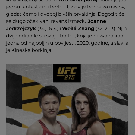
jednu fantastičnu borbu. Uz dvije borbe za naslov,
gledat ćemo i dvoboj bivših prvakinja. Dogodit će
se dugo očekivani revanš između
Joanne
Jedrzejczyk
(34, 16-4) i
Weilli Zhang
(32, 21-3). Njih
dvije odradile su svoju borbu, koja je nazvana kao
jedna od najboljih u povijesti, 2020. godine, a slavila
je Kineska borkinja.