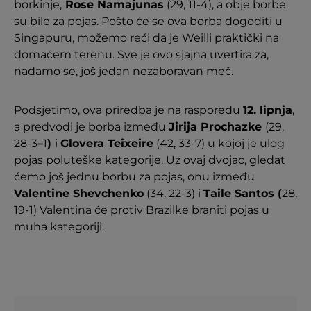
borkinje,
Rose Namajunas
(29, 11-4), a obje borbe
su bile za pojas. Pošto će se ova borba dogoditi u
Singapuru, možemo reći da je Weilli praktički na
domaćem terenu. Sve je ovo sjajna uvertira za,
nadamo se, još jedan nezaboravan meč.
Podsjetimo, ova priredba je na rasporedu
12. lipnja
,
a predvodi je borba između
Jirija Prochazke
(29,
28-3
–
1
)
i
Glovera Teixeire
(42, 33-7) u kojoj je ulog
pojas poluteške kategorije. Uz ovaj dvojac, gledat
ćemo još jednu borbu za pojas, onu između
Valentine Shevchenko
(34, 22-3) i
Taile Santos (
28,
19-1) Valentina će protiv Brazilke braniti pojas u
muha kategoriji.