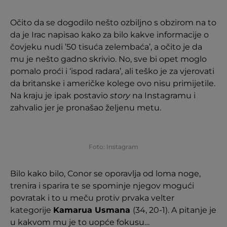
Očito da se dogodilo nešto ozbiljno s obzirom na to
da je Irac napisao kako za bilo kakve informacije o
čovjeku nudi ’50 tisuća zelembaća’, a očito je da
mu je nešto gadno skrivio. No, sve bi opet moglo
pomalo proći i ‘ispod radara’, ali teško je za vjerovati
da britanske i američke kolege ovo nisu primijetile.
Na kraju je ipak postavio
story
na Instagramu i
zahvalio jer je pronašao željenu metu.
Foto: Instagram
Bilo kako bilo, Conor se oporavlja od loma noge,
trenira i sparira te se spominje njegov mogući
povratak i to u meču protiv prvaka velter
kategorije
Kamarua Usmana
(34, 20-1). A pitanje je
u kakvom mu je to uopće fokusu…