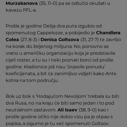
Murzakanova
(35, 11-0) pa se odlučio okušati u
kavezu PFL-a.
Prošle je godine Delija dva puta izgubio od
spomenutog Cappelozze, a pobijedio je
Chandlera
Colea
(27, 8-3) i
Denisa Goltsova
(31, 27-7) te završio
na korak do željenog milijuna. No, ponovno se
vratio u američku organizaciju koja je predstavila
cijeli roster, a tu su i neki poznati borci od prošle
godine. Kladionice još nisu ‘izvjesile ponudu’
koeficijenata, a bit će zanimljivo vidjeti kako Ante
kotira na tom području.
Bok uz bok s ‘Hodajućom Nevoljom’ trebala su biti
dva Rusa, no na kraju će biti samo jedan i to pod
neutralnom zastavom.
Ali
Isaev
(38, 9-0) kao i
prošle godine očito nije dobio vizu pa je otpao s
popisa, a sigurno je tu već spomenuti Goltsov.