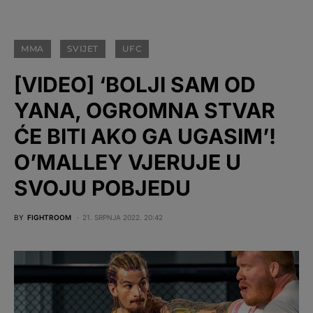
MMA
SVIJET
UFC
[VIDEO] ‘BOLJI SAM OD
YANA, OGROMNA STVAR
ĆE BITI AKO GA UGASIM’!
O’MALLEY VJERUJE U
SVOJU POBJEDU
BY
FIGHTROOM
21. SRPNJA 2022. 20:42