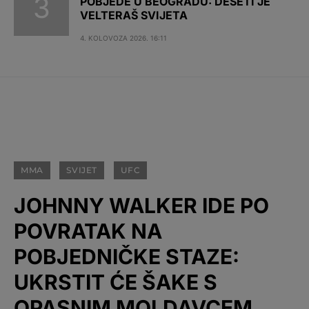
POBJEDE U BEOGRADU: DESETI JE
VELTERAŠ SVIJETA
4. KOLOVOZA 2026. 16:11
MMA
SVIJET
UFC
JOHNNY WALKER IDE PO
POVRATAK NA
POBJEDNIČKE STAZE:
UKRSTIT ĆE ŠAKE S
OPASNIM MOLDAVCEM