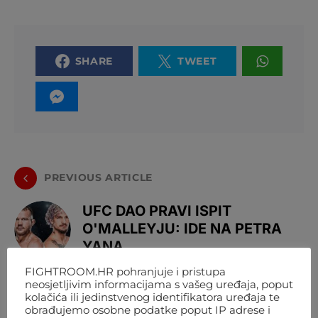
SHARE
TWEET
PREVIOUS ARTICLE
UFC DAO PRAVI ISPIT
O'MALLEYJU: IDE NA PETRA
YANA
FIGHTROOM.HR pohranjuje i pristupa
NEXT ARTICLE
neosjetljivim informacijama s vašeg uređaja, poput
kolačića ili jedinstvenog identifikatora uređaja te
obrađujemo osobne podatke poput IP adrese i
[VIDEO] 'BOLJI SAM OD YANA,