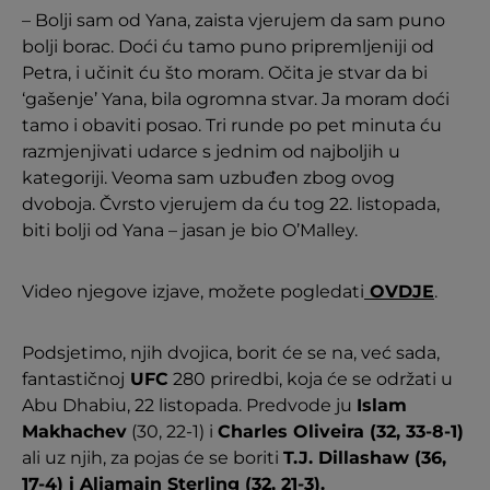
– Bolji sam od Yana, zaista vjerujem da sam puno
bolji borac. Doći ću tamo puno pripremljeniji od
Petra, i učinit ću što moram. Očita je stvar da bi
‘gašenje’ Yana, bila ogromna stvar. Ja moram doći
tamo i obaviti posao. Tri runde po pet minuta ću
razmjenjivati udarce s jednim od najboljih u
kategoriji. Veoma sam uzbuđen zbog ovog
dvoboja. Čvrsto vjerujem da ću tog 22. listopada,
biti bolji od Yana – jasan je bio O’Malley.
Video njegove izjave, možete pogledati
OVDJE
.
Podsjetimo, njih dvojica, borit će se na, već sada,
fantastičnoj
UFC
280 priredbi, koja će se održati u
Abu Dhabiu, 22 listopada. Predvode ju
Islam
Makhachev
(30, 22-1) i
Charles Oliveira (32, 33-8-1)
ali uz njih, za pojas će se boriti
T.J. Dillashaw (36,
17-4) i Aljamain Sterling (32, 21-3).