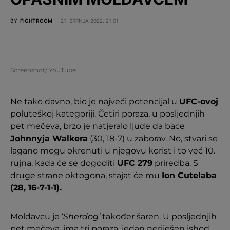
BY
FIGHTROOM
21. SRPNJA 2022. 21:01
Screenshot/ YouTube
Ne tako davno, bio je najveći potencijal u
UFC-ovoj
poluteškoj kategoriji. Četiri poraza, u posljednjih
pet mečeva, brzo je natjeralo ljude da bace
Johnnyja Walkera
(30, 18-7) u zaborav. No, stvari se
lagano mogu okrenuti u njegovu korist i to već 10.
rujna, kada će se dogoditi
UFC 279
priredba. S
druge strane oktogona, stajat će mu
Ion Cutelaba
(28, 16-7-1-1).
Moldavcu je ‘
Sherdog’
također šaren. U posljednjih
pet mečeva, ima tri poraza, jedan neriješen ishod