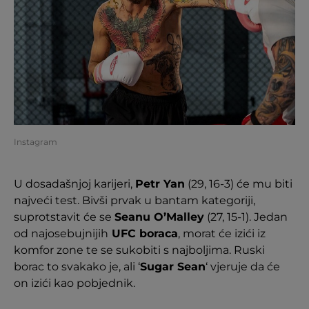
Instagram
U dosadašnjoj karijeri,
Petr Yan
(29, 16-3) će mu biti
najveći test. Bivši prvak u bantam kategoriji,
suprotstavit će se
Seanu O’Malley
(27, 15-1). Jedan
od najosebujnijih
UFC boraca
, morat će izići iz
komfor zone te se sukobiti s najboljima. Ruski
borac to svakako je, ali ‘
Sugar Sean
‘ vjeruje da će
on izići kao pobjednik.