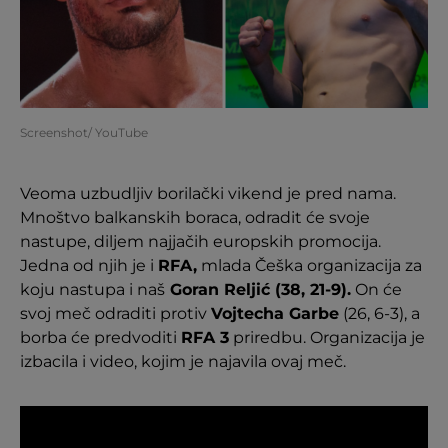
Screenshot/ YouTube
Veoma uzbudljiv borilački vikend je pred nama.
Mnoštvo balkanskih boraca, odradit će svoje
nastupe, diljem najjačih europskih promocija.
Jedna od njih je i
RFA,
mlada Češka organizacija za
koju nastupa i naš
Goran Reljić (38, 21-9).
On će
svoj meč odraditi protiv
Vojtecha Garbe
(26, 6-3), a
borba će predvoditi
RFA 3
priredbu. Organizacija je
izbacila i video, kojim je najavila ovaj meč.