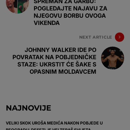
SPREMAN ZA GARBU:
POGLEDAJTE NAJAVU ZA
NJEGOVU BORBU OVOGA
VIKENDA
NEXT ARTICLE
JOHNNY WALKER IDE PO
POVRATAK NA POBJEDNIČKE
STAZE: UKRSTIT ĆE ŠAKE S
OPASNIM MOLDAVCEM
NAJNOVIJE
VELIKI SKOK UROŠA MEDIĆA NAKON POBJEDE U
BEOGRADU: DESETI JE VELTERAŠ SVIJETA