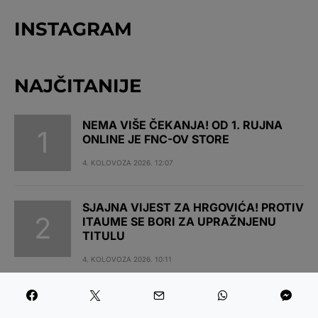
INSTAGRAM
NAJČITANIJE
NEMA VIŠE ČEKANJA! OD 1. RUJNA
ONLINE JE FNC-OV STORE
4. KOLOVOZA 2026. 12:07
SJAJNA VIJEST ZA HRGOVIĆA! PROTIV
ITAUME SE BORI ZA UPRAŽNJENU
TITULU
4. KOLOVOZA 2026. 10:11
VELIKI SKOK UROŠA MEDIĆA NAKON
POBJEDE U BEOGRADU: DESETI JE