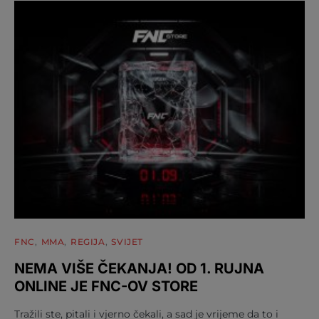
FNC
MMA
REGIJA
SVIJET
NEMA VIŠE ČEKANJA! OD 1. RUJNA
ONLINE JE FNC-OV STORE
Tražili ste, pitali i vjerno čekali, a sad je vrijeme da to i