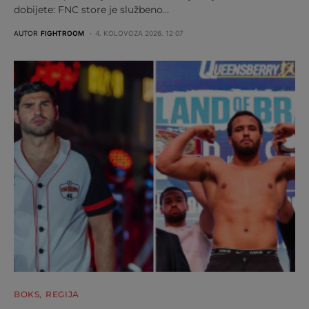
dobijete: FNC store je službeno…
AUTOR
FIGHTROOM
4. KOLOVOZA 2026. 12:07
BOKS
REGIJA