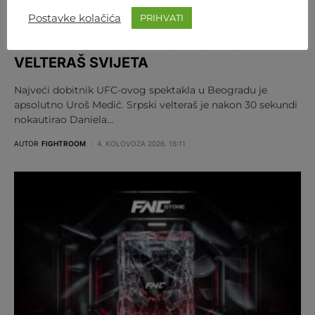
MMA
REGIJA
UFC
Postavke kolačića
PRIHVATI
VELIKI SKOK UROŠA MEDIĆA NAKON
POBJEDE U BEOGRADU: DESETI JE
VELTERAŠ SVIJETA
Najveći dobitnik UFC-ovog spektakla u Beogradu je
apsolutno Uroš Medić. Srpski velteraš je nakon 30 sekundi
nokautirao Daniela…
AUTOR
FIGHTROOM
4. KOLOVOZA 2026. 16:11