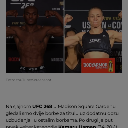
Foto: YouTube/Screenshot
Na sjajnom
UFC 268
u Madison Square Gardenu
gledali smo dvije borbe za titulu uz dodatnu dozu
uzbuđenja i u ostalim borbama. Po drugi je put
prvak velter kategorije
Kamaru Usman
(34, 20-1)