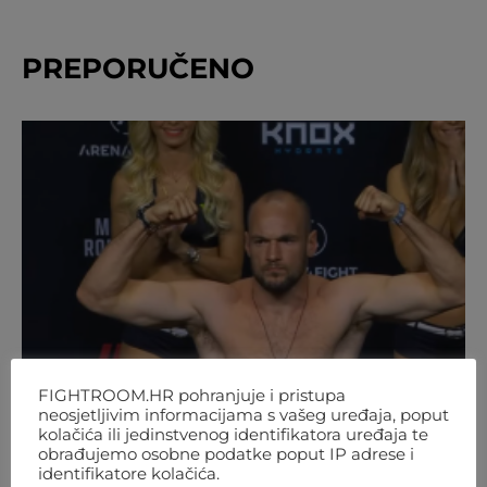
PREPORUČENO
FIGHTROOM.HR pohranjuje i pristupa
neosjetljivim informacijama s vašeg uređaja, poput
kolačića ili jedinstvenog identifikatora uređaja te
obrađujemo osobne podatke poput IP adrese i
identifikatore kolačića.