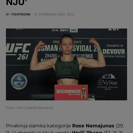
NJU’
BY
FIGHTROOM
8. STUDENOGA 2021. 13:12
Foto: YouTube/Screenshot
Prvakinja slamka kategorije
Rose Namajunas
(29,
11-4) obranila je titulu protiv
Weili Zhang
(32, 21-3)