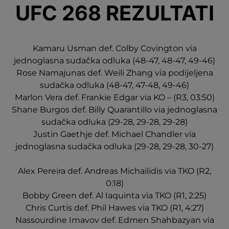
UFC 268 REZULTATI
Kamaru Usman def. Colby Covington via
jednoglasna sudačka odluka (48-47, 48-47, 49-46)
Rose Namajunas def. Weili Zhang via podijeljena
sudačka odluka (48-47, 47-48, 49-46)
Marlon Vera def. Frankie Edgar via KO – (R3, 03:50)
Shane Burgos def. Billy Quarantillo via jednoglasna
sudačka odluka (29-28, 29-28, 29-28)
Justin Gaethje def. Michael Chandler via
jednoglasna sudačka odluka (29-28, 29-28, 30-27)
Alex Pereira def. Andreas Michailidis via TKO (R2,
0:18)
Bobby Green def. Al Iaquinta via TKO (R1, 2:25)
Chris Curtis def. Phil Hawes via TKO (R1, 4:27)
Nassourdine Imavov def. Edmen Shahbazyan via