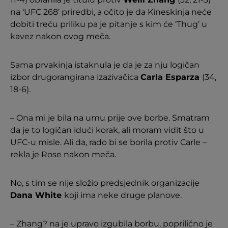
na ‘UFC 268’ priredbi, a očito je da Kineskinja neće
dobiti treću priliku pa je pitanje s kim će ‘Thug’ u
kavez nakon ovog meča.
Sama prvakinja istaknula je da je za nju logičan
izbor drugorangirana izazivačica
Carla Esparza
(34,
18-6).
– Ona mi je bila na umu prije ove borbe. Smatram
da je to logičan idući korak, ali moram vidit što u
UFC-u misle. Ali da, rado bi se borila protiv Carle –
rekla je Rose nakon meča.
No, s tim se nije složio predsjednik organizacije
Dana White
koji ima neke druge planove.
– Zhang? na je upravo izgubila borbu, poprilično je