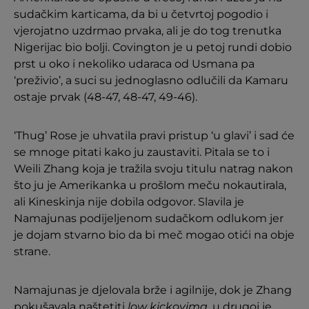
sudačkim karticama, da bi u četvrtoj pogodio i
vjerojatno uzdrmao prvaka, ali je do tog trenutka
Nigerijac bio bolji. Covington je u petoj rundi dobio
prst u oko i nekoliko udaraca od Usmana pa
‘preživio’, a suci su jednoglasno odlučili da Kamaru
ostaje prvak (48-47, 48-47, 49-46).
‘Thug’ Rose je uhvatila pravi pristup ‘u glavi’ i sad će
se mnoge pitati kako ju zaustaviti. Pitala se to i
Weili Zhang koja je tražila svoju titulu natrag nakon
što ju je Amerikanka u prošlom meču nokautirala,
ali Kineskinja nije dobila odgovor. Slavila je
Namajunas podijeljenom sudačkom odlukom jer
je dojam stvarno bio da bi meč mogao otići na obje
strane.
Namajunas je djelovala brže i agilnije, dok je Zhang
pokušavala naštetiti
low kickovima
, u drugoj je