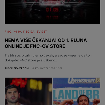
FNC
MMA
REGIJA
SVIJET
NEMA VIŠE ČEKANJA! OD 1. RUJNA
ONLINE JE FNC-OV STORE
Tražili ste, pitali i vjerno čekali, a sad je vrijeme da to i
dobijete: FNC store je službeno…
AUTOR
FIGHTROOM
4. KOLOVOZA 2026. 12:07