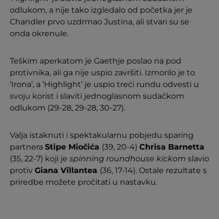
odlukom, a nije tako izgledalo od početka jer je
Chandler prvo uzdrmao Justina, ali stvari su se
onda okrenule.
Teškim aperkatom je Gaethje poslao na pod
protivnika, ali ga nije uspio završiti. Izmorilo je to
‘Irona’, a ‘Highlight’ je uspio treći rundu odvesti u
svoju korist i slaviti jednoglasnom sudačkom
odlukom (29-28, 29-28, 30-27).
Valja istaknuti i spektakularnu pobjedu sparing
partnera
Stipe Miočića
(39, 20-4)
Chrisa Barnetta
(35, 22-7) koji je
spinning roundhouse kickom
slavio
protiv
Giana Villantea
(36, 17-14). Ostale rezultate s
priredbe možete pročitati u nastavku.