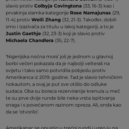
slavio protiv
Colbyja Covingtona
(33, 16-3) kao i
prvakinja slamka kategorije
Rose Namajunas
(29,
11-4) protiv
Weili Zhang
(32, 21-3). Također, dobili
smo i izazivača za titulu u lakoj kategoriji, a to je
Justin Gaethje
(32, 23-3) koji je slavio protiv
Michaela Chandlera
(35, 22-7).
‘Nigerijska noćna mora’ još je jednom u glavnoj
borbi večeri pokazala da je najbolji velteraš na
svijetu i tako samo potvrdila pobjedu protiv
Amerikanca iz 2019. godine. Tad je slavio tehničkim
nokautom, a ovaj je put sve otišlo do odluke
sudaca. Oba su boraca rezerviranije krenula u meč
te su prve dvije runde bile neka vrsta ispitivanja
snaga i s povećanom razinom opreza. Ali, onda kao
da se ‘otvorilo’.
Amerikanac se opustio u trećoj rundi i uzeo ju na