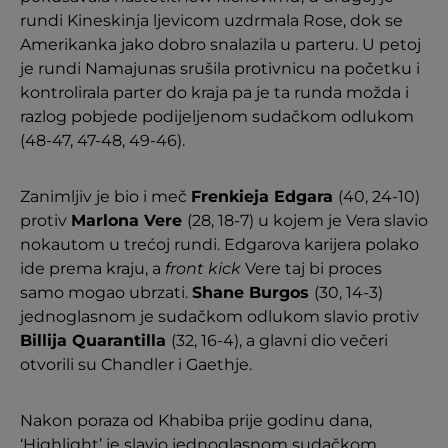
rundi Kineskinja ljevicom uzdrmala Rose, dok se
Amerikanka jako dobro snalazila u parteru. U petoj
je rundi Namajunas srušila protivnicu na početku i
kontrolirala parter do kraja pa je ta runda možda i
razlog pobjede podijeljenom sudačkom odlukom
(48-47, 47-48, 49-46).
Zanimljiv je bio i meč
Frenkieja Edgara
(40, 24-10)
protiv
Marlona Vere
(28, 18-7) u kojem je Vera slavio
nokautom u trećoj rundi. Edgarova karijera polako
ide prema kraju, a
front kick
Vere taj bi proces
samo mogao ubrzati.
Shane Burgos
(30, 14-3)
jednoglasnom je sudačkom odlukom slavio protiv
Billija Quarantilla
(32, 16-4), a glavni dio večeri
otvorili su Chandler i Gaethje.
Nakon poraza od Khabiba prije godinu dana,
‘Highlight’ je slavio jednoglasnom sudačkom