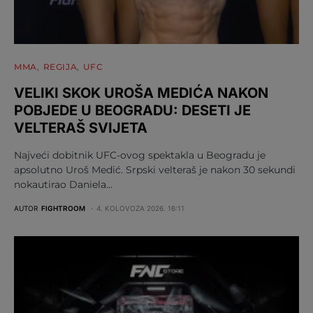
MMA
REGIJA
UFC
VELIKI SKOK UROŠA MEDIĆA NAKON
POBJEDE U BEOGRADU: DESETI JE
VELTERAŠ SVIJETA
Najveći dobitnik UFC-ovog spektakla u Beogradu je
apsolutno Uroš Medić. Srpski velteraš je nakon 30 sekundi
nokautirao Daniela…
AUTOR
FIGHTROOM
4. KOLOVOZA 2026. 16:11