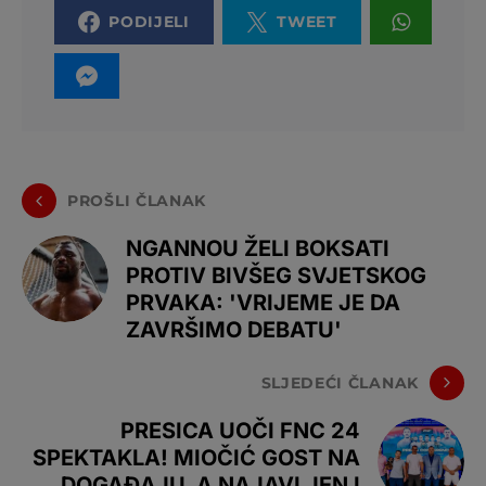
PODIJELI
TWEET
PROŠLI ČLANAK
NGANNOU ŽELI BOKSATI
PROTIV BIVŠEG SVJETSKOG
PRVAKA: 'VRIJEME JE DA
ZAVRŠIMO DEBATU'
SLJEDEĆI ČLANAK
PRESICA UOČI FNC 24
SPEKTAKLA! MIOČIĆ GOST NA
DOGAĐAJU, A NAJAVLJEN I