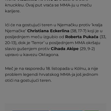
knuckleu
. Ovaj put vraća se MMA-ju u meču
karijere.
Ići će na gostujući teren u Njemačku protiv ‘kralja
Njemačke’
Christiana Eckerlina
(38, 17-7) koji je u
posljednjem meču izgubio od
Roberta Pukača
(33,
20-13), dok je ‘Terror’ u posljednjem MMA okršaju
slavio gušenjem protiv
Cihada Akipe
(29, 9-2)
upravo u kavezu Oktagona.
Meč je na rasporedu 18. listopada u Kölnu, a nije
problem legendi hrvatskog MMA-ja još jednom
otići na gostujući teren.