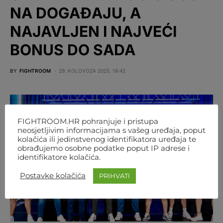
NA DOGAĐAJU, A
NAJAVLJEN I NAJVEĆI
BONUS DO SADA
BY
FIGHTROOM
29. KOLOVOZA 2025. 18:42
FIGHTROOM.HR pohranjuje i pristupa
neosjetljivim informacijama s vašeg uređaja, poput
kolačića ili jedinstvenog identifikatora uređaja te
obrađujemo osobne podatke poput IP adrese i
identifikatore kolačića.
Postavke kolačića
PRIHVATI