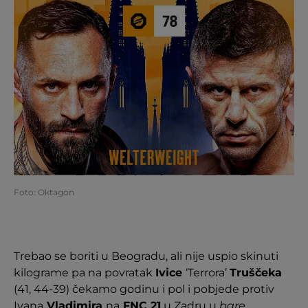
Foto: Oktagon
Trebao se boriti u Beogradu, ali nije uspio skinuti
kilograme pa na povratak
Ivice
‘Terrora’
Truščeka
(41, 44-39) čekamo godinu i pol i pobjede protiv
Ivana
Vladimira
na
FNC 21
u Zadru u
bare