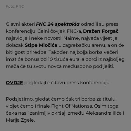
Foto: FNC
Glavni akteri
FNC 24 spektakla
odradili su press
konferenciju. Čelni čovjek FNC-a,
Dražen Forgač
najavio je i neke novosti. Naime, najveća vijest je
dolazak
Stipe Miočića
u zagrebačku arenu, a on će
biti gost priredbe. Također, najbolja borba večeri
imat će bonus od 10 tisuća eura, a borci iz najboljeg
meča će tu svotu novca međusobno podijeliti.
OVDJE
pogledajte čitavu press konferenciju..
Podsjetimo, gledat ćemo čak tri borbe za titulu,
vidjet ćemo i finale Fight Of Nationsa. Osim toga,
čeka nas i zanimljiv okršaj Između Aleksandra Ilića i
Marija Žgele.