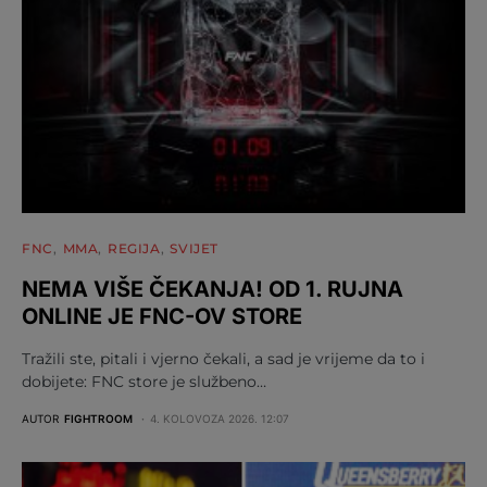
FNC
MMA
REGIJA
SVIJET
NEMA VIŠE ČEKANJA! OD 1. RUJNA
ONLINE JE FNC-OV STORE
Tražili ste, pitali i vjerno čekali, a sad je vrijeme da to i
dobijete: FNC store je službeno…
AUTOR
FIGHTROOM
4. KOLOVOZA 2026. 12:07