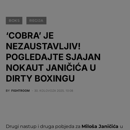
BOKS
REGIJA
‘COBRA’ JE
NEZAUSTAVLJIV!
POGLEDAJTE SJAJAN
NOKAUT JANIČIĆA U
DIRTY BOXINGU
BY
FIGHTROOM
30. KOLOVOZA 2025. 10:08
Drugi nastup i druga pobjeda za
Miloša Janičića
u