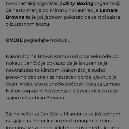
novonastaloj organizaciji
Dirty Boxing
organizaciji.
Za nešto manje od minutu nokautirao je
Lamara
Browna t
e je još jednom pokazao da se radi zaista
o izuzetnom borcu.
OVDJE
pogledajte nokaut…
Nakon što he Brown krenuo od prve sekunde po
nokaut, Janičić je pokazao da je iskusan te je
neutralizirao to klinčom. Nakon što je sudac
ponovno dao snak za nastavak borbe, sjevnuo je
desni kroše, a to je značio početak kraja za Lamara.
Nakon toga je Miloš povezao još par udaraca te je
sjajno nokautirao Browna.
Sjajna večer za Janičića u Miamiu te se još jednom
na sjajan način prikazao pred mnogim elitnim
imenima iz svije borilačkih sportova među kojima