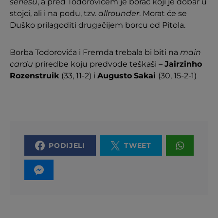
seriesu
, a pred Todorovićem je borac koji je dobar u
stojci, ali i na podu, tzv.
allrounder
. Morat će se
Duško prilagoditi drugačijem borcu od Pitola.
Borba Todorovića i Fremda trebala bi biti na
main
cardu
priredbe koju predvode teškaši –
Jairzinho
Rozenstruik
(33, 11-2) i
Augusto
Sakai
(30, 15-2-1)
PODIJELI
TWEET