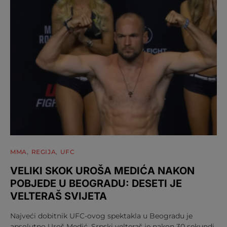
MMA
REGIJA
UFC
VELIKI SKOK UROŠA MEDIĆA NAKON
POBJEDE U BEOGRADU: DESETI JE
VELTERAŠ SVIJETA
Najveći dobitnik UFC-ovog spektakla u Beogradu je
apsolutno Uroš Medić. Srpski velteraš je nakon 30 sekundi