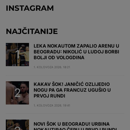
INSTAGRAM
NAJČITANIJE
LEKA NOKAUTOM ZAPALIO ARENU U
BEOGRADU: NIKOLIĆ U LUDOJ BORBI
BOLJI OD VOLOGDINA
1. KOLOVOZA 2026. 18:21
KAKAV ŠOK! JANIČIĆ OZLIJEDIO
NOGU PA GA FRANCUZ UGUŠIO U
PRVOJ RUNDI
1. KOLOVOZA 2026. 19:41
NOVI ŠOK U BEOGRADU! URBINA
NOKAUTIRAO ČEPU U PRVOJ RUNDI