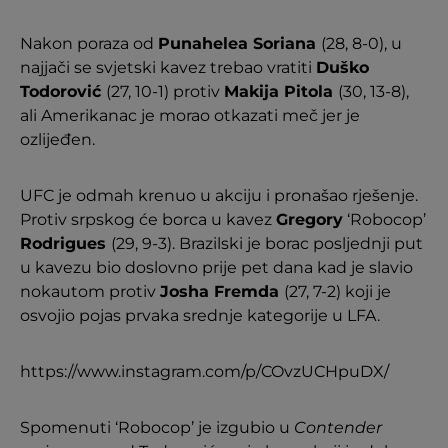
Nakon poraza od
Punahelea Soriana
(28, 8-0), u
najjači se svjetski kavez trebao vratiti
Duško
Todorović
(27, 10-1) protiv
Makija Pitola
(30, 13-8),
ali Amerikanac je morao otkazati meč jer je
ozlijeđen.
UFC je odmah krenuo u akciju i pronašao rješenje.
Protiv srpskog će borca u kavez
Gregory
‘Robocop’
Rodrigues
(29, 9-3). Brazilski je borac posljednji put
u kavezu bio doslovno prije pet dana kad je slavio
nokautom protiv
Josha Fremda
(27, 7-2) koji je
osvojio pojas prvaka srednje kategorije u LFA.
https://www.instagram.com/p/COvzUCHpuDX/
Spomenuti ‘Robocop’ je izgubio u
Contender