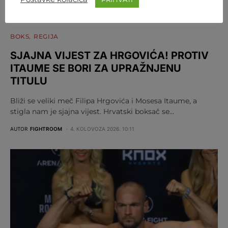
BOKS
REGIJA
SJAJNA VIJEST ZA HRGOVIĆA! PROTIV
ITAUME SE BORI ZA UPRAŽNJENU
TITULU
Bliži se veliki meč Filipa Hrgovića i Mosesa Itaume, a
stigla nam je sjajna vijest. Hrvatski boksač se…
AUTOR
FIGHTROOM
4. KOLOVOZA 2026. 10:11