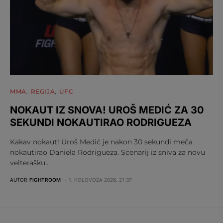
MMA
REGIJA
UFC
NOKAUT IZ SNOVA! UROŠ MEDIĆ ZA 30
SEKUNDI NOKAUTIRAO RODRIGUEZA
Kakav nokaut! Uroš Medić je nakon 30 sekundi meča
nokautirao Daniela Rodrigueza. Scenarij iz sniva za novu
velterašku…
AUTOR
FIGHTROOM
1. KOLOVOZA 2026. 21:37