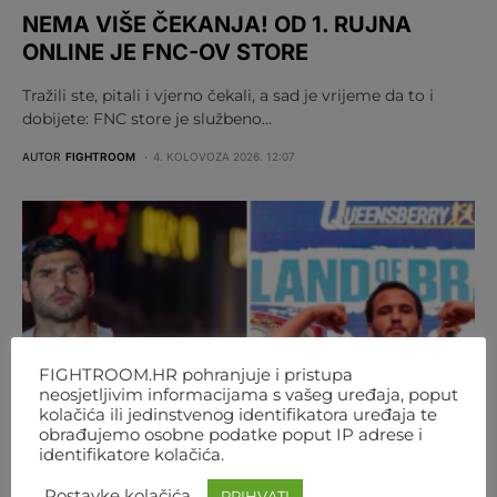
NEMA VIŠE ČEKANJA! OD 1. RUJNA
ONLINE JE FNC-OV STORE
Tražili ste, pitali i vjerno čekali, a sad je vrijeme da to i
dobijete: FNC store je službeno…
AUTOR
FIGHTROOM
4. KOLOVOZA 2026. 12:07
FIGHTROOM.HR pohranjuje i pristupa
neosjetljivim informacijama s vašeg uređaja, poput
kolačića ili jedinstvenog identifikatora uređaja te
obrađujemo osobne podatke poput IP adrese i
identifikatore kolačića.
Postavke kolačića
PRIHVATI