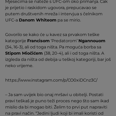
Mjesecima se nateže s UFC-om oko primanja. Čak
je prijetio i raskidom ugovora, prepucavao se
putem društvenih mreža i intervjua s čelnikom
UFC-a
Danom Whiteom
pa se mirio.
Govorilo se kako će u kavez sa prvakom teške
kategorije
Francisom
‘Predatorom’
Ngannouom
(34, 16-3), ali od toga ništa. Pa moguća borba sa
Stipom Miočićem
(38, 20-4), ali i od toga ništa. A
izgleda da ništa od debija u teškoj kategoriji, bar još
neko vrijeme.
https://www.instagram.com/p/CO0xiDCnz3C/
– Ja sam uvijek bio onaj mršavi u obitelji. Postati
pravi teškaš je puno teži proces nego što sam ikad
mislio da bi mogao biti. Želim to prvi put napraviti
na pravi način. “Jedini ljudi koji bi imali koristi od