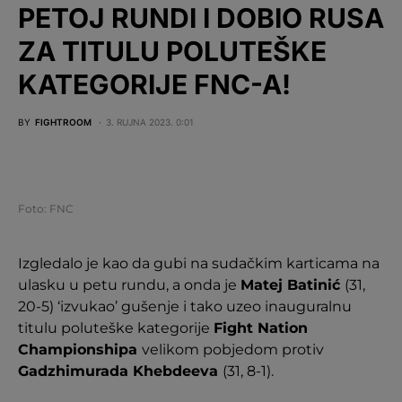
PETOJ RUNDI I DOBIO RUSA
ZA TITULU POLUTEŠKE
KATEGORIJE FNC-A!
BY
FIGHTROOM
3. RUJNA 2023. 0:01
Foto: FNC
Izgledalo je kao da gubi na sudačkim karticama na
ulasku u petu rundu, a onda je
Matej Batinić
(31,
20-5) ‘izvukao’ gušenje i tako uzeo inauguralnu
titulu poluteške kategorije
Fight Nation
Championshipa
velikom pobjedom protiv
Gadzhimurada Khebdeeva
(31, 8-1).