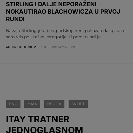
STIRLING I DALJE NEPORAŽEN!
NOKAUTIRAO BLACHOWICZA U PRVOJ
RUNDI
Navajo Stirling je u beogradskoj areni pokazao da spada u
sam vrh poluteške kategorije. U prvoj rundi je…
AUTOR
FIGHTROOM
1. KOLOVOZA 2026. 21:10
FNC
MMA
REGIJA
SVIJET
ITAY TRATNER
JEDNOGLASNOM