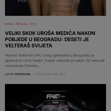
MMA
REGIJA
UFC
VELIKI SKOK UROŠA MEDIĆA NAKON
POBJEDE U BEOGRADU: DESETI JE
VELTERAŠ SVIJETA
Najveći dobitnik UFC-ovog spektakla u Beogradu je
apsolutno Uroš Medić. Srpski velteraš je nakon 30 sekundi
nokautirao Daniela…
AUTOR
FIGHTROOM
4. KOLOVOZA 2026. 16:11