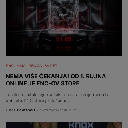
FNC
MMA
REGIJA
SVIJET
NEMA VIŠE ČEKANJA! OD 1. RUJNA
ONLINE JE FNC-OV STORE
Tražili ste, pitali i vjerno čekali, a sad je vrijeme da to i
dobijete: FNC store je službeno…
AUTOR
FIGHTROOM
4. KOLOVOZA 2026. 12:07