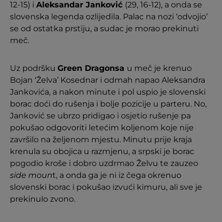
12-15) i
Aleksandar Janković
(29, 16-12), a onda se
slovenska legenda ozlijedila. Palac na nozi ‘odvojio’
se od ostatka prstiju, a sudac je morao prekinuti
meč.
Uz podršku
Green Dragonsa
u meč je krenuo
Bojan ‘Želva’ Kosednar i odmah napao Aleksandra
Jankovića, a nakon minute i pol uspio je slovenski
borac doći do rušenja i bolje pozicije u parteru. No,
Janković se ubrzo pridigao i osjetio rušenje pa
pokušao odgovoriti letećim koljenom koje nije
završilo na željenom mjestu. Minutu prije kraja
krenula su obojica u razmjenu, a srpski je borac
pogodio kroše i dobro uzdrmao Želvu te zauzeo
side moun
t, a onda ga je ni iz čega okrenuo
slovenski borac i pokušao izvući kimuru, ali sve je
prekinulo zvono.