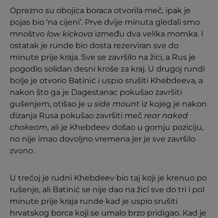
Oprezno su obojica boraca otvorila meč, ipak je
pojas bio ‘na cijeni’. Prve dvije minuta gledali smo
mnoštvo
low kickova
između dva velika momka. I
ostatak je runde bio dosta rezerviran sve do
minute prije kraja. Sve se završilo na žici, a Rus je
pogodio solidan desni kroše za kraj. U drugoj rundi
bolje je otvorio Batinić i uspio srušiti Khebdeeva, a
nakon što ga je Dagestanac pokušao završiti
gušenjem, otišao je u
side mount
iz kojeg je nakon
dizanja Rusa pokušao završiti meč
rear naked
chokeom
, ali je Khebdeev došao u gornju poziciju,
no nije imao dovoljno vremena jer je sve završilo
zvono.
U trećoj je rudni Khebdeev bio taj koji je krenuo po
rušenje, ali Batinić se nije dao na žici sve do tri i pol
minute prije kraja runde kad je uspio srušiti
hrvatskog borca koji se umalo brzo pridigao. Kad je