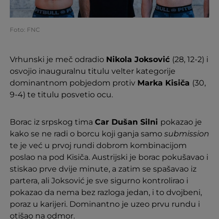
Foto: FNC
Vrhunski je meč odradio
Nikola Joksović
(28, 12-2) i
osvojio inauguralnu titulu velter kategorije
dominantnom pobjedom protiv
Marka Kisiča
(30,
9-4) te titulu posvetio ocu.
Borac iz srpskog tima
Car Dušan Silni
pokazao je
kako se ne radi o borcu koji ganja samo
submission
te je već u prvoj rundi dobrom kombinacijom
poslao na pod Kisiča. Austrijski je borac pokušavao i
stiskao prve dvije minute, a zatim se spašavao iz
partera, ali Joksović je sve sigurno kontrolirao i
pokazao da nema bez razloga jedan, i to dvojbeni,
poraz u karijeri. Dominantno je uzeo prvu rundu i
otišao na odmor.