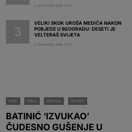
4. KOLOVOZA 2026. 10:11
VELIKI SKOK UROŠA MEDIĆA NAKON
POBJEDE U BEOGRADU: DESETI JE
VELTERAŠ SVIJETA
4. KOLOVOZA 2026. 16:11
FNC
MMA
REGIJA
SVIJET
BATINIĆ ‘IZVUKAO’
ČUDESNO GUŠENJE U