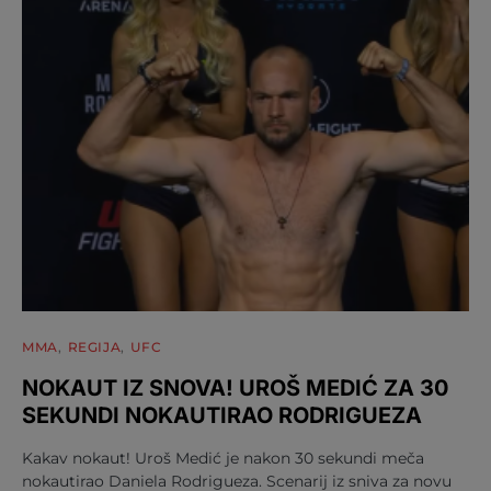
MMA
REGIJA
UFC
NOKAUT IZ SNOVA! UROŠ MEDIĆ ZA 30
SEKUNDI NOKAUTIRAO RODRIGUEZA
Kakav nokaut! Uroš Medić je nakon 30 sekundi meča
nokautirao Daniela Rodrigueza. Scenarij iz sniva za novu