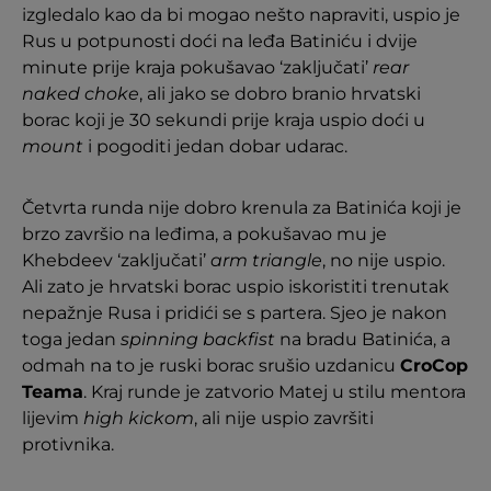
izgledalo kao da bi mogao nešto napraviti, uspio je
Rus u potpunosti doći na leđa Batiniću i dvije
minute prije kraja pokušavao ‘zaključati’
rear
naked choke
, ali jako se dobro branio hrvatski
borac koji je 30 sekundi prije kraja uspio doći u
mount
i pogoditi jedan dobar udarac.
Četvrta runda nije dobro krenula za Batinića koji je
brzo završio na leđima, a pokušavao mu je
Khebdeev ‘zaključati’
arm triangle
, no nije uspio.
Ali zato je hrvatski borac uspio iskoristiti trenutak
nepažnje Rusa i pridići se s partera. Sjeo je nakon
toga jedan
spinning backfist
na bradu Batinića, a
odmah na to je ruski borac srušio uzdanicu
CroCop
Teama
. Kraj runde je zatvorio Matej u stilu mentora
lijevim
high kickom
, ali nije uspio završiti
protivnika.