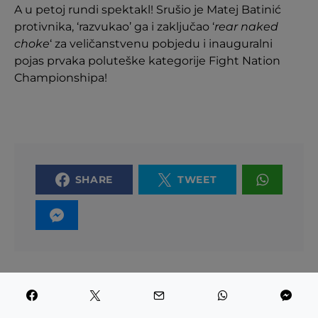
A u petoj rundi spektakl! Srušio je Matej Batinić
protivnika, ‘razvukao’ ga i zaključao ‘
rear naked
choke
‘ za veličanstvenu pobjedu i inauguralni
pojas prvaka poluteške kategorije Fight Nation
Championshipa!
SHARE
TWEET
PREVIOUS ARTICLE