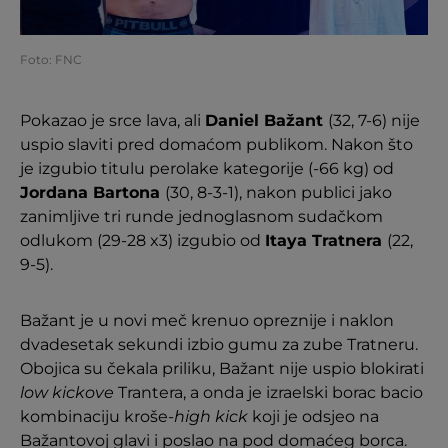
Foto: FNC
Pokazao je srce lava, ali
Daniel Bažant
(32, 7-6) nije
uspio slaviti pred domaćom publikom. Nakon što
je izgubio titulu perolake kategorije (-66 kg) od
Jordana Bartona
(30, 8-3-1), nakon publici jako
zanimljive tri runde jednoglasnom sudačkom
odlukom (29-28 x3) izgubio od
Itaya Tratnera
(22,
9-5).
Bažant je u novi meč krenuo opreznije i naklon
dvadesetak sekundi izbio gumu za zube Tratneru.
Obojica su čekala priliku, Bažant nije uspio blokirati
low kickove
Trantera, a onda je izraelski borac bacio
kombinaciju kroše-
high kick
koji je odsjeo na
Bažantovoj glavi i poslao na pod domaćeg borca.