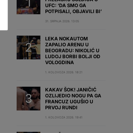
UFC: ‘DA SMO GA
POTPISALI, OBJAVILI BI’
31. SRPNJA 2026. 13:05
LEKA NOKAUTOM
ZAPALIO ARENU U
BEOGRADU: NIKOLIĆ U
LUDOJ BORBI BOLJI OD
VOLOGDINA
1. KOLOVOZA 2026. 18:21
KAKAV ŠOK! JANIČIĆ
OZLIJEDIO NOGU PA GA
FRANCUZ UGUŠIO U
PRVOJ RUNDI
1. KOLOVOZA 2026. 19:41