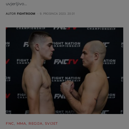
uvjerljivo…
AUTOR
FIGHTROOM
9. PROSINCA 2023. 20:31
FNC
MMA
REGIJA
SVIJET