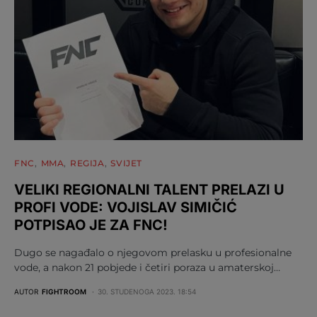
FNC
MMA
REGIJA
SVIJET
VELIKI REGIONALNI TALENT PRELAZI U
PROFI VODE: VOJISLAV SIMIČIĆ
POTPISAO JE ZA FNC!
Dugo se nagađalo o njegovom prelasku u profesionalne
vode, a nakon 21 pobjede i četiri poraza u amaterskoj…
AUTOR
FIGHTROOM
30. STUDENOGA 2023. 18:54