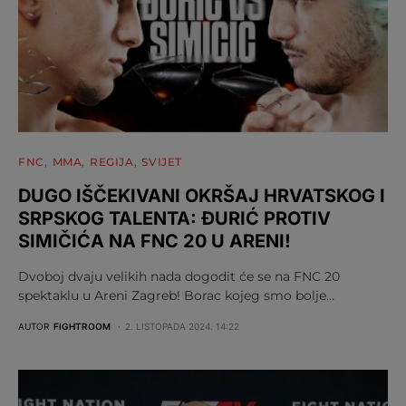
FNC
MMA
REGIJA
SVIJET
DUGO IŠČEKIVANI OKRŠAJ HRVATSKOG I
SRPSKOG TALENTA: ĐURIĆ PROTIV
SIMIČIĆA NA FNC 20 U ARENI!
Dvoboj dvaju velikih nada dogodit će se na FNC 20
spektaklu u Areni Zagreb! Borac kojeg smo bolje…
AUTOR
FIGHTROOM
2. LISTOPADA 2024. 14:22