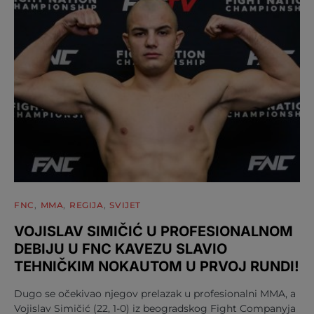
FNC
MMA
REGIJA
SVIJET
VOJISLAV SIMIČIĆ U PROFESIONALNOM
DEBIJU U FNC KAVEZU SLAVIO
TEHNIČKIM NOKAUTOM U PRVOJ RUNDI!
Dugo se očekivao njegov prelazak u profesionalni MMA, a
Vojislav Simičić (22, 1-0) iz beogradskog Fight Companyja