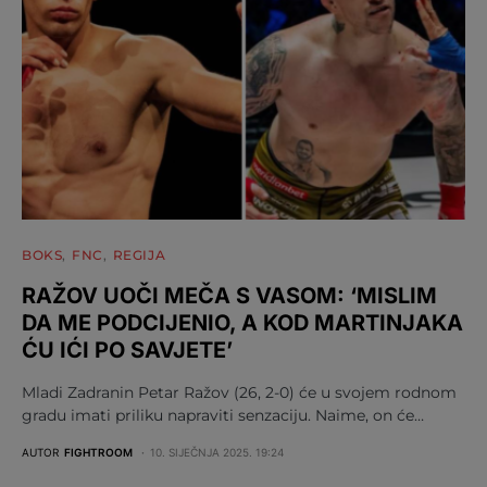
BOKS
FNC
REGIJA
RAŽOV UOČI MEČA S VASOM: ‘MISLIM
DA ME PODCIJENIO, A KOD MARTINJAKA
ĆU IĆI PO SAVJETE’
Mladi Zadranin Petar Ražov (26, 2-0) će u svojem rodnom
gradu imati priliku napraviti senzaciju. Naime, on će…
AUTOR
FIGHTROOM
10. SIJEČNJA 2025. 19:24