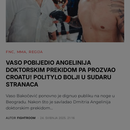
FNC
MMA
REGIJA
VASO POBIJEDIO ANGELINIJA
DOKTORSKIM PREKIDOM PA PROZVAO
CROATU! POLITYLO BOLJI U SUDARU
STRANACA
Vaso Bakočević ponovno je dignuo publiku na noge u
Beogradu. Nakon što je savladao Dmitria Angelinija
doktorskim prekidom…
AUTOR
FIGHTROOM
24. SVIBNJA 2025. 21:16