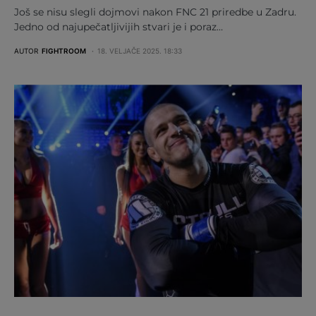
Još se nisu slegli dojmovi nakon FNC 21 priredbe u Zadru.
Jedno od najupečatljivijih stvari je i poraz…
AUTOR
FIGHTROOM
18. VELJAČE 2025. 18:33