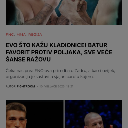
FNC
MMA
REGIJA
EVO ŠTO KAŽU KLADIONICE! BATUR
FAVORIT PROTIV POLJAKA, SVE VEĆE
ŠANSE RAŽOVU
Čeka nas prva FNC-ova priredba u Zadru, a kao i uvijek,
organizacija je sastavila sjajan card u kojem…
AUTOR
FIGHTROOM
10. VELJAČE 2025. 18:21