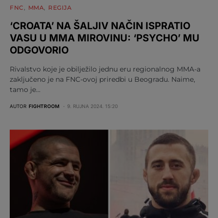
FNC
MMA
REGIJA
‘CROATA’ NA ŠALJIV NAČIN ISPRATIO
VASU U MMA MIROVINU: ‘PSYCHO’ MU
ODGOVORIO
Rivalstvo koje je obilježilo jednu eru regionalnog MMA-a
zaključeno je na FNC-ovoj priredbi u Beogradu. Naime,
tamo je…
AUTOR
FIGHTROOM
9. RUJNA 2024. 15:20