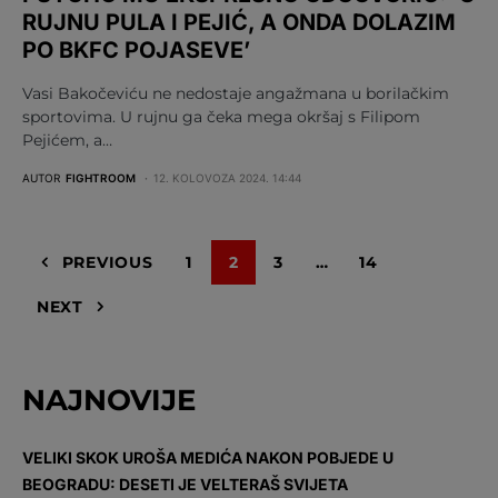
RUJNU PULA I PEJIĆ, A ONDA DOLAZIM
PO BKFC POJASEVE’
Vasi Bakočeviću ne nedostaje angažmana u borilačkim
sportovima. U rujnu ga čeka mega okršaj s Filipom
Pejićem, a…
AUTOR
FIGHTROOM
12. KOLOVOZA 2024. 14:44
PREVIOUS
1
2
3
…
14
NEXT
NAJNOVIJE
VELIKI SKOK UROŠA MEDIĆA NAKON POBJEDE U
BEOGRADU: DESETI JE VELTERAŠ SVIJETA