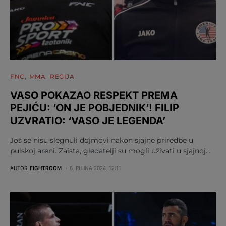
FNC
MMA
REGIJA
VASO POKAZAO RESPEKT PREMA
PEJIĆU: ‘ON JE POBJEDNIK’! FILIP
UZVRATIO: ‘VASO JE LEGENDA’
Još se nisu slegnuli dojmovi nakon sjajne priredbe u
pulskoj areni. Zaista, gledatelji su mogli uživati u sjajnoj…
AUTOR
FIGHTROOM
8. RUJNA 2024. 12:11