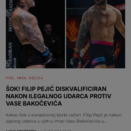
FNC
MMA
REGIJA
ŠOK! FILIP PEJIĆ DISKVALIFICIRAN
NAKON ILEGALNOG UDARCA PROTIV
VASE BAKOČEVIĆA
Kakav šok u sunaslovnoj borbi večeri. Filip Pejić je nakon
sjajnog udarca u vjetru imao Vasu Bakočevića u…
AUTOR
FIGHTROOM
7. RUJNA 2024. 23:52