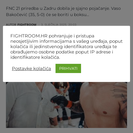
FNC 21 priredba u Zadru dobila je sjajno pojačanje. Vaso
Bakočević (35, 5-0) će se boriti u boksu…
AUTOR
FIGHTROOM
3. SIJEČNJA 2025. 20:03
FIGHTROOM.HR pohranjuje i pristupa
neosjetljivim informacijama s vašeg uređaja, poput
kolačića ili jedinstvenog identifikatora uređaja te
obrađujemo osobne podatke poput IP adrese i
identifikatore kolačića.
Postavke kolačića
PRIHVATI