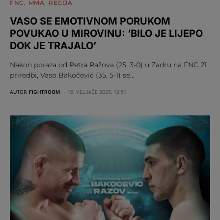
FNC
MMA
REGIJA
VASO SE EMOTIVNOM PORUKOM
POVUKAO U MIROVINU: ‘BILO JE LIJEPO
DOK JE TRAJALO’
Nakon poraza od Petra Ražova (25, 3-0) u Zadru na FNC 21
priredbi, Vaso Bakočević (35, 5-1) se…
AUTOR
FIGHTROOM
16. VELJAČE 2025. 12:51