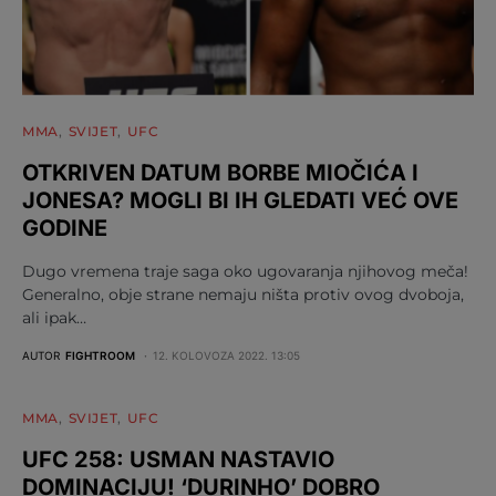
MMA
SVIJET
UFC
OTKRIVEN DATUM BORBE MIOČIĆA I
JONESA? MOGLI BI IH GLEDATI VEĆ OVE
GODINE
Dugo vremena traje saga oko ugovaranja njihovog meča!
Generalno, obje strane nemaju ništa protiv ovog dvoboja,
ali ipak…
AUTOR
FIGHTROOM
12. KOLOVOZA 2022. 13:05
MMA
SVIJET
UFC
UFC 258: USMAN NASTAVIO
DOMINACIJU! ‘DURINHO’ DOBRO