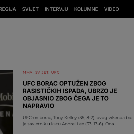
REGIJA
SVIJET
INTERVJU
KOLUMNE
VIDEO
MMA
SVIJET
UFC
UFC BORAC OPTUŽEN ZBOG
RASISTIČKIH ISPADA, UBRZO JE
OBJASNIO ZBOG ČEGA JE TO
NAPRAVIO
UFC-ov borac, Tony Kelley (35, 8-2), ovog vikenda bio
je savjetnik u kutu Andrei Lee (33, 13-6). Ona…