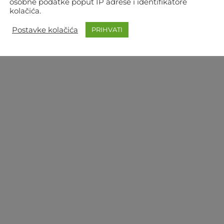
osobne podatke poput IP adrese i identifikatore
kolačića.
Postavke kolačića
PRIHVATI