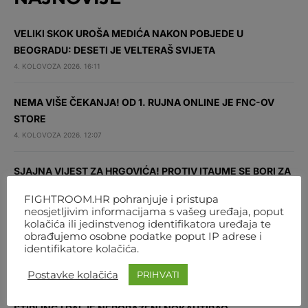
VELIKI SKOK UROŠA MEDIĆA NAKON POBJEDE U
BEOGRADU: DESETI JE VELTERAŠ SVIJETA
4. KOLOVOZA 2026. 16:11
NEMA VIŠE ČEKANJA! OD 1. RUJNA ONLINE JE FNC-OV
STORE
4. KOLOVOZA 2026. 12:07
SJAJNA VIJEST ZA HRGOVIĆA! PROTIV ITAUME SE BORI ZA
UPRAŽNJENU TITULU
FIGHTROOM.HR pohranjuje i pristupa
4. KOLOVOZA 2026. 10:11
neosjetljivim informacijama s vašeg uređaja, poput
kolačića ili jedinstvenog identifikatora uređaja te
obrađujemo osobne podatke poput IP adrese i
NOKAUT IZ SNOVA! UROŠ MEDIĆ ZA 30 SEKUNDI
identifikatore kolačića.
NOKAUTIRAO RODRIGUEZA
1. KOLOVOZA 2026. 21:37
Postavke kolačića
PRIHVATI