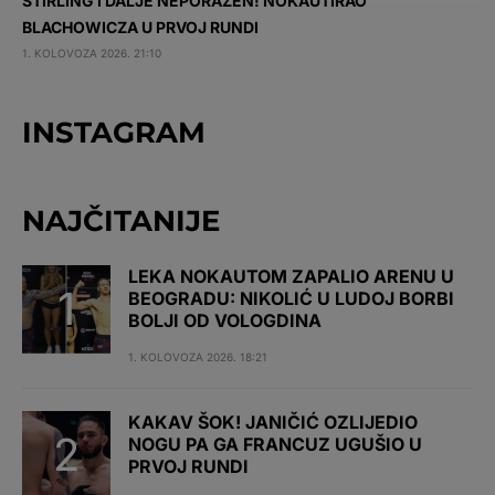
STIRLING I DALJE NEPORAŽEN! NOKAUTIRAO
BLACHOWICZA U PRVOJ RUNDI
1. KOLOVOZA 2026. 21:10
INSTAGRAM
NAJČITANIJE
LEKA NOKAUTOM ZAPALIO ARENU U
BEOGRADU: NIKOLIĆ U LUDOJ BORBI
BOLJI OD VOLOGDINA
1. KOLOVOZA 2026. 18:21
KAKAV ŠOK! JANIČIĆ OZLIJEDIO
NOGU PA GA FRANCUZ UGUŠIO U
PRVOJ RUNDI