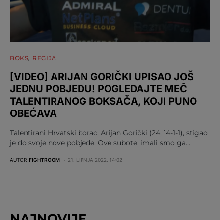
BOKS
REGIJA
[VIDEO] ARIJAN GORIČKI UPISAO JOŠ
JEDNU POBJEDU! POGLEDAJTE MEČ
TALENTIRANOG BOKSAČA, KOJI PUNO
OBEĆAVA
Talentirani Hrvatski borac, Arijan Gorički (24, 14-1-1), stigao
je do svoje nove pobjede. Ove subote, imali smo ga…
AUTOR
FIGHTROOM
21. LIPNJA 2022. 14:02
NAJNOVIJE