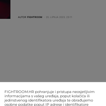
AUTOR
FIGHTROOM
20. LIPNJA 2023. 23:11
FIGHTROOM.HR pohranjuje i pristupa neosjetljivim
informacijama s vašeg uređaja, poput kolačića ili
jedinstvenog identifikatora uređaja te obrađujemo
osobne podatke poput IP adrese i identifikatore