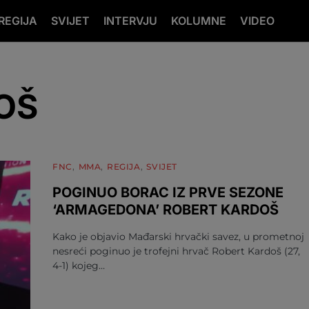
REGIJA
SVIJET
INTERVJU
KOLUMNE
VIDEO
OŠ
FNC
MMA
REGIJA
SVIJET
POGINUO BORAC IZ PRVE SEZONE
‘ARMAGEDONA’ ROBERT KARDOŠ
Kako je objavio Mađarski hrvački savez, u prometnoj
nesreći poginuo je trofejni hrvač Robert Kardoš (27,
4-1) kojeg…