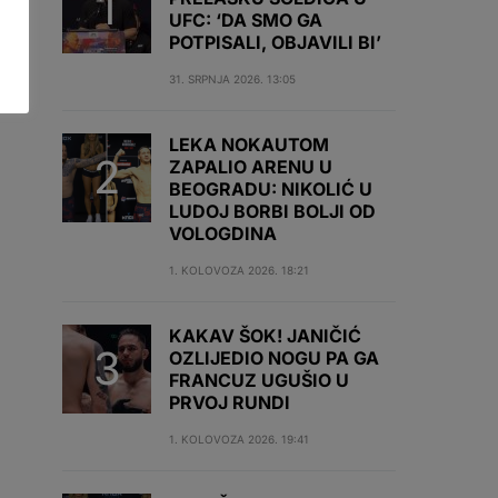
UFC: ‘DA SMO GA
POTPISALI, OBJAVILI BI’
31. SRPNJA 2026. 13:05
LEKA NOKAUTOM
ZAPALIO ARENU U
BEOGRADU: NIKOLIĆ U
LUDOJ BORBI BOLJI OD
VOLOGDINA
1. KOLOVOZA 2026. 18:21
KAKAV ŠOK! JANIČIĆ
OZLIJEDIO NOGU PA GA
FRANCUZ UGUŠIO U
PRVOJ RUNDI
1. KOLOVOZA 2026. 19:41