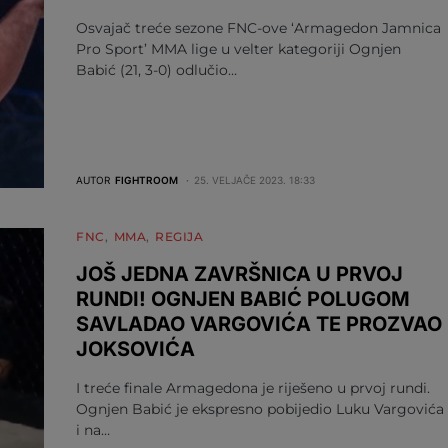
Osvajač treće sezone FNC-ove ‘Armagedon Jamnica
Pro Sport’ MMA lige u velter kategoriji Ognjen
Babić (21, 3-0) odlučio…
AUTOR
FIGHTROOM
25. VELJAČE 2023. 18:33
FNC
MMA
REGIJA
JOŠ JEDNA ZAVRŠNICA U PRVOJ
RUNDI! OGNJEN BABIĆ POLUGOM
SAVLADAO VARGOVIĆA TE PROZVAO
JOKSOVIĆA
I treće finale Armagedona je riješeno u prvoj rundi.
Ognjen Babić je ekspresno pobijedio Luku Vargovića
i na…