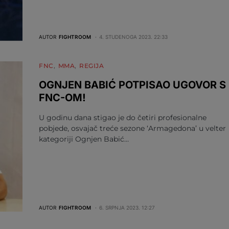
AUTOR
FIGHTROOM
4. STUDENOGA 2023. 22:33
FNC
MMA
REGIJA
OGNJEN BABIĆ POTPISAO UGOVOR S
FNC-OM!
U godinu dana stigao je do četiri profesionalne
pobjede, osvajač treće sezone ‘Armagedona’ u velter
kategoriji Ognjen Babić…
AUTOR
FIGHTROOM
6. SRPNJA 2023. 12:27