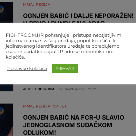
MMA
REGIJA
OGNJEN BABIĆ I DALJE NEPORAŽEN!
U PRVOJ RUNDI SAVLADAO
NEUGODNOG BUGARA
FIGHTROOM.HR pohranjuje i pristupa neosjetljivim
informacijama s vašeg uređaja, poput kolačića ili
Nastavlja se sjajan niz Ognjena Babića (21, 4-0), koji
jedinstvenog identifikatora uređaja te obrađujemo
je večeras stigao i do svoje četvrte pobjede u…
osobne podatke poput IP adrese i identifikatore
kolačića.
Postavke kolačića
PRIHVATI
AUTOR
FIGHTROOM
22. TRAVNJA 2023. 21:32
MMA
REGIJA
SVIJET
OGNJEN BABIĆ NA FCR-U SLAVIO
JEDNOGLASNOM SUDAČKOM
ODLUKOM!