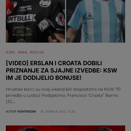
KSW
MMA
REGIJA
[VIDEO] ERSLAN I CROATA DOBILI
PRIZNANJE ZA SJAJNE IZVEDBE: KSW
IM JE DODIJELIO BONUSE!
Hrvatski borci su ovaj vikend bili stopostotni na KSW 70
priredbi u Lodzu! Podsjetimo, Francisco ‘Croata” Barrio
(32,…
AUTOR
FIGHTROOM
31. SVIBNJA 2022. 13:26