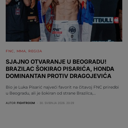
FNC
MMA
REGIJA
SJAJNO OTVARANJE U BEOGRADU!
BRAZILAC ŠOKIRAO PISARIĆA, HONDA
DOMINANTAN PROTIV DRAGOJEVIĆA
Bio je Luka Pisarić najveći favorit na čitavoj FNC priredbi
u Beogradu, ali je šokiran od strane Brazilca,…
AUTOR
FIGHTROOM
30. SVIBNJA 2026. 20:29