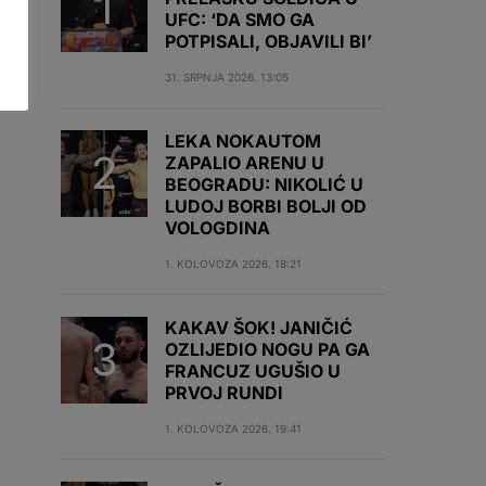
UFC: ‘DA SMO GA
POTPISALI, OBJAVILI BI’
31. SRPNJA 2026. 13:05
LEKA NOKAUTOM
ZAPALIO ARENU U
BEOGRADU: NIKOLIĆ U
LUDOJ BORBI BOLJI OD
VOLOGDINA
1. KOLOVOZA 2026. 18:21
KAKAV ŠOK! JANIČIĆ
OZLIJEDIO NOGU PA GA
FRANCUZ UGUŠIO U
PRVOJ RUNDI
1. KOLOVOZA 2026. 19:41