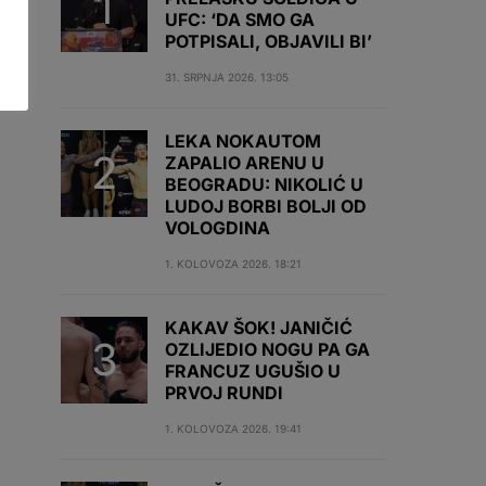
UFC: ‘DA SMO GA
POTPISALI, OBJAVILI BI’
31. SRPNJA 2026. 13:05
LEKA NOKAUTOM
ZAPALIO ARENU U
BEOGRADU: NIKOLIĆ U
LUDOJ BORBI BOLJI OD
VOLOGDINA
1. KOLOVOZA 2026. 18:21
KAKAV ŠOK! JANIČIĆ
OZLIJEDIO NOGU PA GA
FRANCUZ UGUŠIO U
PRVOJ RUNDI
1. KOLOVOZA 2026. 19:41