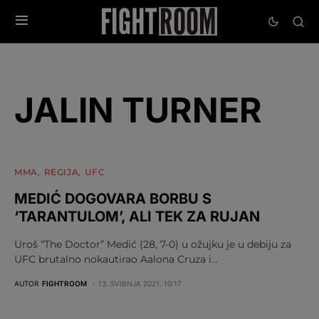
JALIN TURNER
MMA
REGIJA
UFC
MEDIĆ DOGOVARA BORBU S
‘TARANTULOM’, ALI TEK ZA RUJAN
Uroš “The Doctor” Medić (28, 7-0) u ožujku je u debiju za
UFC brutalno nokautirao Aalona Cruza i…
AUTOR
FIGHTROOM
13. SVIBNJA 2021. 10:17