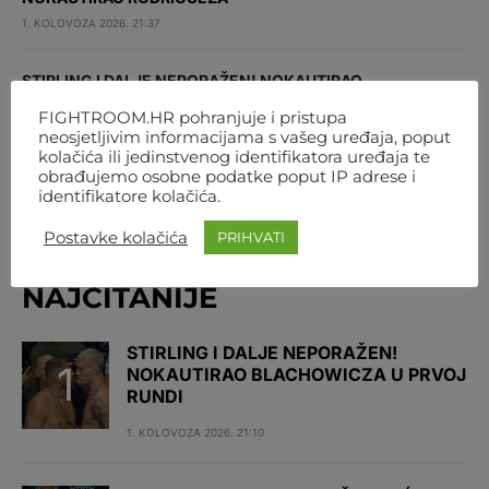
1. KOLOVOZA 2026. 21:37
STIRLING I DALJE NEPORAŽEN! NOKAUTIRAO
BLACHOWICZA U PRVOJ RUNDI
FIGHTROOM.HR pohranjuje i pristupa
1. KOLOVOZA 2026. 21:10
neosjetljivim informacijama s vašeg uređaja, poput
kolačića ili jedinstvenog identifikatora uređaja te
obrađujemo osobne podatke poput IP adrese i
identifikatore kolačića.
INSTAGRAM
Postavke kolačića
PRIHVATI
NAJČITANIJE
STIRLING I DALJE NEPORAŽEN!
NOKAUTIRAO BLACHOWICZA U PRVOJ
RUNDI
1. KOLOVOZA 2026. 21:10