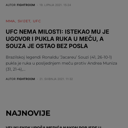
AUTOR
FIGHTROOM
19. LIPNJA 2021. 15:24
MMA
SVIJET
UFC
UFC NEMA MILOSTI: ISTEKAO MU JE
UGOVOR I PUKLA RUKA U MEČU, A
SOUZA JE OSTAO BEZ POSLA
Brazilskoj legendi Ronaldu ‘Jacareu’ Souzi (41, 26-10-1)
pukla je ruka u posljednjem meču protiv Andrea Muniza
(31, 21-4),…
AUTOR
FIGHTROOM
21. SVIBNJA 2021. 11:32
NAJNOVIJE
VELIKI SKOK UROŠA MEDIĆA NAKON POBJEDE U