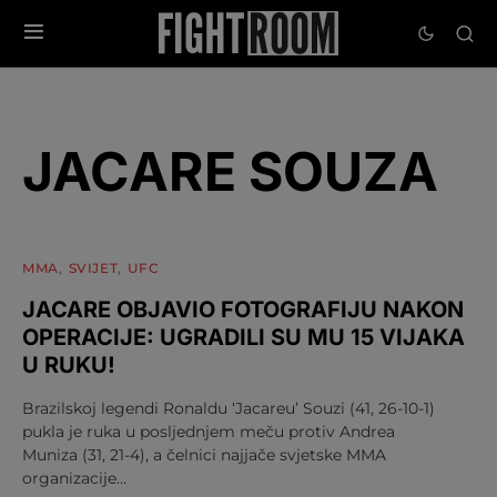
JACARE SOUZA
MMA
SVIJET
UFC
JACARE OBJAVIO FOTOGRAFIJU NAKON
OPERACIJE: UGRADILI SU MU 15 VIJAKA
U RUKU!
Brazilskoj legendi Ronaldu ‘Jacareu’ Souzi (41, 26-10-1)
pukla je ruka u posljednjem meču protiv Andrea
Muniza (31, 21-4), a čelnici najjače svjetske MMA
organizacije…