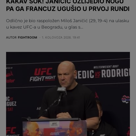
KAKAV ŠOK! JANIČIĆ OZLIJEDIO NOGU
PA GA FRANCUZ UGUŠIO U PRVOJ RUNDI
Odlično je bio raspoložen Miloš Janičić (29, 19-4) na ulasku
u kavez UFC-a u Beogradu, u glas s…
AUTOR
FIGHTROOM
1. KOLOVOZA 2026. 19:41