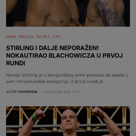
MMA
REGIJA
SVIJET
UFC
STIRLING I DALJE NEPORAŽEN!
NOKAUTIRAO BLACHOWICZA U PRVOJ
RUNDI
Navajo Stirling je u beogradskoj areni pokazao da spada u
sam vrh poluteške kategorije. U prvoj rundi je…
AUTOR
FIGHTROOM
1. KOLOVOZA 2026. 21:10