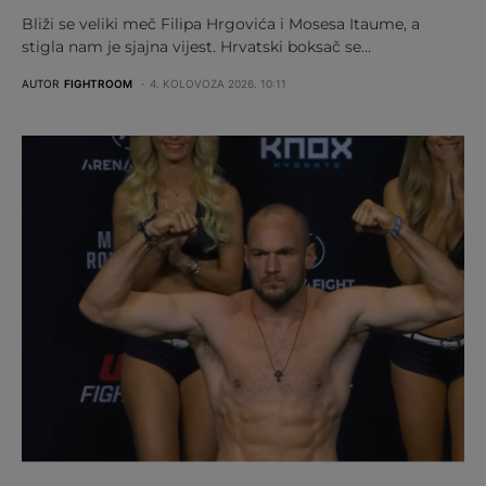
Bliži se veliki meč Filipa Hrgovića i Mosesa Itaume, a
stigla nam je sjajna vijest. Hrvatski boksač se…
AUTOR
FIGHTROOM
4. KOLOVOZA 2026. 10:11