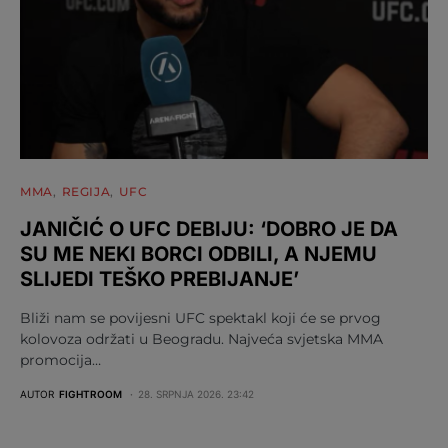
MMA
REGIJA
UFC
JANIČIĆ O UFC DEBIJU: ‘DOBRO JE DA
SU ME NEKI BORCI ODBILI, A NJEMU
SLIJEDI TEŠKO PREBIJANJE’
Bliži nam se povijesni UFC spektakl koji će se prvog
kolovoza održati u Beogradu. Najveća svjetska MMA
promocija…
AUTOR
FIGHTROOM
28. SRPNJA 2026. 23:42