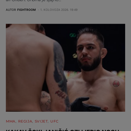
AUTOR
FIGHTROOM
1. KOLOVOZA 2026. 19:49
MMA
REGIJA
SVIJET
UFC