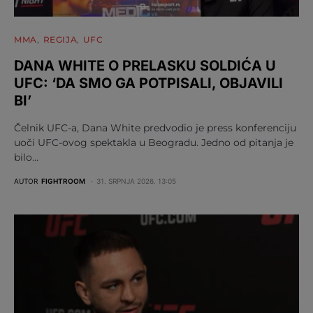
MMA
REGIJA
UFC
DANA WHITE O PRELASKU SOLDIĆA U
UFC: ‘DA SMO GA POTPISALI, OBJAVILI
BI’
Čelnik UFC-a, Dana White predvodio je press konferenciju
uoči UFC-ovog spektakla u Beogradu. Jedno od pitanja je
bilo…
AUTOR
FIGHTROOM
31. SRPNJA 2026. 13:05