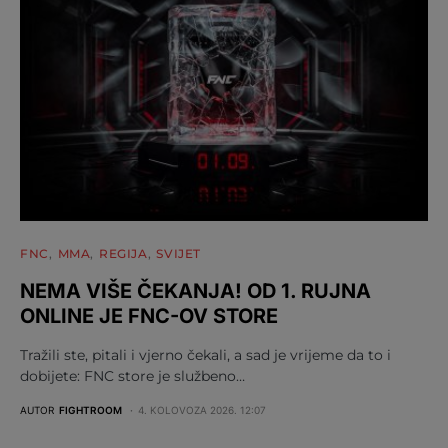
FNC
MMA
REGIJA
SVIJET
NEMA VIŠE ČEKANJA! OD 1. RUJNA
ONLINE JE FNC-OV STORE
Tražili ste, pitali i vjerno čekali, a sad je vrijeme da to i
dobijete: FNC store je službeno…
AUTOR
FIGHTROOM
4. KOLOVOZA 2026. 12:07