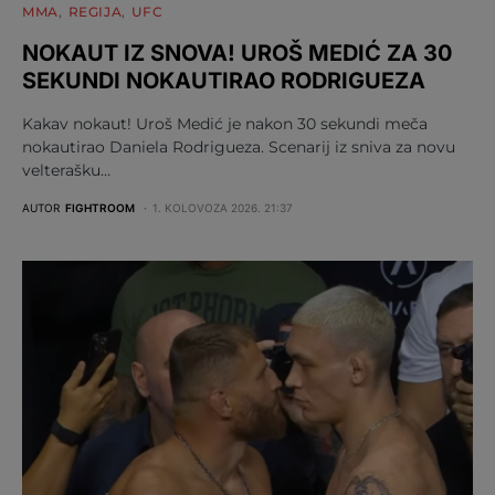
MMA
REGIJA
UFC
NOKAUT IZ SNOVA! UROŠ MEDIĆ ZA 30
SEKUNDI NOKAUTIRAO RODRIGUEZA
Kakav nokaut! Uroš Medić je nakon 30 sekundi meča
nokautirao Daniela Rodrigueza. Scenarij iz sniva za novu
velterašku…
AUTOR
FIGHTROOM
1. KOLOVOZA 2026. 21:37