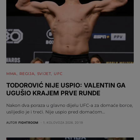
MMA
REGIJA
SVIJET
UFC
TODOROVIĆ NIJE USPIO: VALENTIN GA
UGUŠIO KRAJEM PRVE RUNDE
Nakon dva poraza u glavno dijelu UFC-a za domaće borce,
uslijedio je i treći. Nije uspio pred domaćom…
AUTOR
FIGHTROOM
1. KOLOVOZA 2026. 20:19