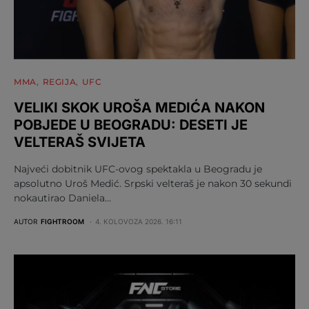
MMA
REGIJA
UFC
VELIKI SKOK UROŠA MEDIĆA NAKON
POBJEDE U BEOGRADU: DESETI JE
VELTERAŠ SVIJETA
Najveći dobitnik UFC-ovog spektakla u Beogradu je
apsolutno Uroš Medić. Srpski velteraš je nakon 30 sekundi
nokautirao Daniela…
AUTOR
FIGHTROOM
4. KOLOVOZA 2026. 16:11