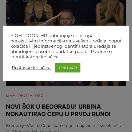
FIGHTROOM.HR pohranjuje i pristupa
neosjetljivim informacijama s vašeg uređaja, poput
kolačića ili jedinstvenog identifikatora uređaja te
obrađujemo osobne podatke poput IP adrese i
identifikatore kolačića.
Postavke kolačića
PRIHVATI
MMA
REGIJA
UFC
NOVI ŠOK U BEOGRADU! URBINA
NOKAUTIRAO ČEPU U PRVOJ RUNDI
Krenuo je Vlasto Čepo, kao što je i najavio, na sve ili ništa,
ali Gilbert Urbina je sjajno…