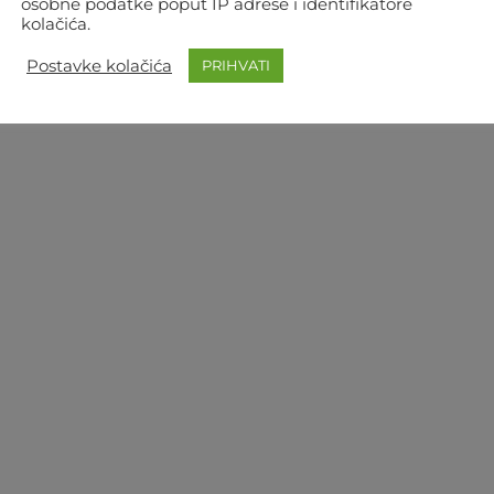
osobne podatke poput IP adrese i identifikatore
kolačića.
Postavke kolačića
PRIHVATI