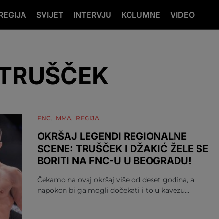
REGIJA
SVIJET
INTERVJU
KOLUMNE
VIDEO
 TRUŠČEK
FNC
MMA
REGIJA
OKRŠAJ LEGENDI REGIONALNE
SCENE: TRUŠČEK I DŽAKIĆ ŽELE SE
BORITI NA FNC-U U BEOGRADU!
Čekamo na ovaj okršaj više od deset godina, a
napokon bi ga mogli dočekati i to u kavezu…