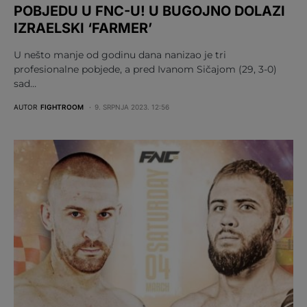
POBJEDU U FNC-U! U BUGOJNO DOLAZI
IZRAELSKI ‘FARMER’
U nešto manje od godinu dana nanizao je tri
profesionalne pobjede, a pred Ivanom Sičajom (29, 3-0)
sad…
AUTOR
FIGHTROOM
9. SRPNJA 2023. 12:56