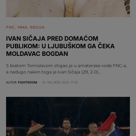
FNC
MMA
REGIJA
IVAN SIČAJA PRED DOMAĆOM
PUBLIKOM: U LJUBUŠKOM GA ČEKA
MOLDAVAC BOGDAN
S bratom Tomislavom stigao je u amaterske vode FNC-a,
a nedugo nakon toga je Ivan Sičaja (29, 2-0)…
AUTOR
FIGHTROOM
13. VELJAČE 2023. 17:51