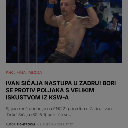
FNC
MMA
REGIJA
IVAN SIČAJA NASTUPA U ZADRU! BORI
SE PROTIV POLJAKA S VELIKIM
ISKUSTVOM IZ KSW-A
Sjajan meč dodan je na FNC 21 priredbu u Zadru. Ivan
‘Tirke’ Sičaja (30, 6-1) borit će se…
AUTOR
FIGHTROOM
5. SIJEČNJA 2025. 17:17