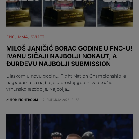
FNC
MMA
SVIJET
MILOŠ JANIČIĆ BORAC GODINE U FNC-U!
IVANU SIČAJI NAJBOLJI NOKAUT, A
ĐURĐEVU NAJBOLJI SUBMISSION
Ulaskom u novu godinu, Fight Nation Championship je
nagradama za najbolje u prošloj godini zaokružio
vrhunsko razdoblje. Najbolja…
AUTOR
FIGHTROOM
2. SIJEČNJA 2026. 21:53