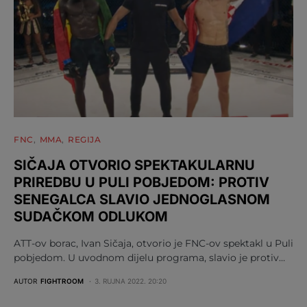
FNC
MMA
REGIJA
SIČAJA OTVORIO SPEKTAKULARNU
PRIREDBU U PULI POBJEDOM: PROTIV
SENEGALCA SLAVIO JEDNOGLASNOM
SUDAČKOM ODLUKOM
ATT-ov borac, Ivan Sičaja, otvorio je FNC-ov spektakl u Puli
pobjedom. U uvodnom dijelu programa, slavio je protiv…
AUTOR
FIGHTROOM
3. RUJNA 2022. 20:20