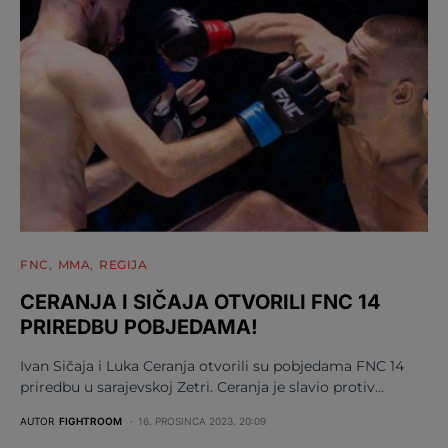
FNC
MMA
REGIJA
CERANJA I SIČAJA OTVORILI FNC 14
PRIREDBU POBJEDAMA!
Ivan Sičaja i Luka Ceranja otvorili su pobjedama FNC 14
priredbu u sarajevskoj Zetri. Ceranja je slavio protiv…
AUTOR
FIGHTROOM
16. PROSINCA 2023. 20:09