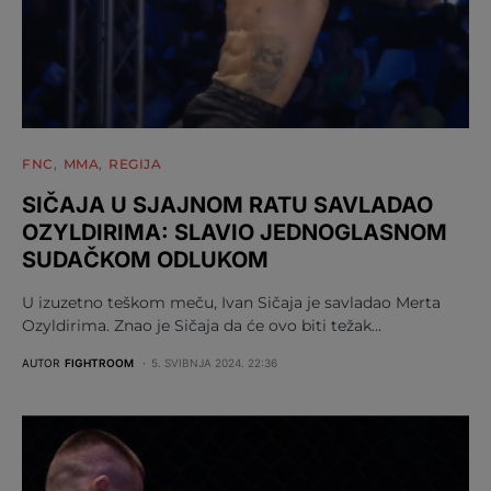
FNC
MMA
REGIJA
SIČAJA U SJAJNOM RATU SAVLADAO
OZYLDIRIMA: SLAVIO JEDNOGLASNOM
SUDAČKOM ODLUKOM
U izuzetno teškom meču, Ivan Sičaja je savladao Merta
Ozyldirima. Znao je Sičaja da će ovo biti težak…
AUTOR
FIGHTROOM
5. SVIBNJA 2024. 22:36