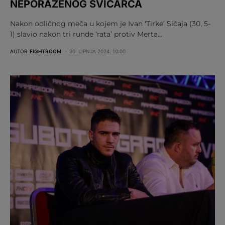
NEPORAŽENOG ŠVICARCA
Nakon odličnog meča u kojem je Ivan ‘Tirke’ Sičaja (30, 5-
1) slavio nakon tri runde ‘rata’ protiv Merta…
AUTOR
FIGHTROOM
30. LIPNJA 2024. 10:00