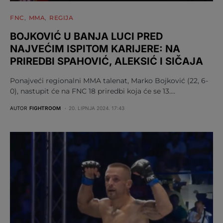
FNC
MMA
REGIJA
BOJKOVIĆ U BANJA LUCI PRED
NAJVEĆIM ISPITOM KARIJERE: NA
PRIREDBI SPAHOVIĆ, ALEKSIĆ I SIČAJA
Ponajveći regionalni MMA talenat, Marko Bojković (22, 6-
0), nastupit će na FNC 18 priredbi koja će se 13.…
AUTOR
FIGHTROOM
20. LIPNJA 2024. 17:43