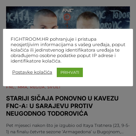
FIGHTROOM.HR pohranjuje i pristupa
neosjetljivim informacijama s vašeg uređaja, poput
kolačića ili jedinstvenog identifikatora uređaja te
obrađujemo osobne podatke poput IP adrese i
identifikatore kolačića.
Postavke kolačića
PRIHVATI
FNC
MMA
REGIJA
SVIJET
STARIJI SIČAJA PONOVNO U KAVEZU
FNC-A: U SARAJEVU PROTIV
NEUGODNOG TODOROVIĆA
Pet mjeseci nakon što je izgubio od Itaya Tratnera (23, 9-5-
1) na finalu četvrte sezone ‘Armagedona’ u Bugojnom,…