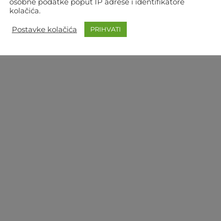
osobne podatke poput IP adrese i identifikatore
kolačića.
Postavke kolačića
PRIHVATI