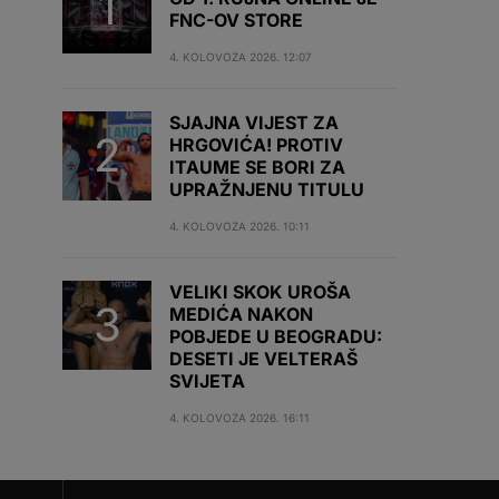
FNC-OV STORE
4. KOLOVOZA 2026. 12:07
SJAJNA VIJEST ZA
HRGOVIĆA! PROTIV
ITAUME SE BORI ZA
UPRAŽNJENU TITULU
4. KOLOVOZA 2026. 10:11
VELIKI SKOK UROŠA
MEDIĆA NAKON
POBJEDE U BEOGRADU:
DESETI JE VELTERAŠ
SVIJETA
4. KOLOVOZA 2026. 16:11