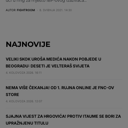
ući u ring za mjesto IBF-ovog izazivača…
AUTOR
FIGHTROOM
8. SVIBNJA 2021. 14:30
NAJNOVIJE
VELIKI SKOK UROŠA MEDIĆA NAKON POBJEDE U
BEOGRADU: DESETI JE VELTERAŠ SVIJETA
4. KOLOVOZA 2026. 16:11
NEMA VIŠE ČEKANJA! OD 1. RUJNA ONLINE JE FNC-OV
STORE
4. KOLOVOZA 2026. 12:07
SJAJNA VIJEST ZA HRGOVIĆA! PROTIV ITAUME SE BORI ZA
UPRAŽNJENU TITULU