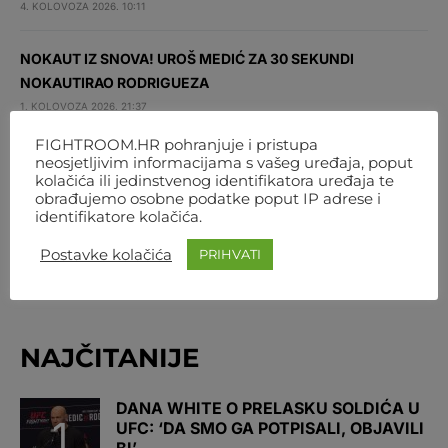
4. KOLOVOZA 2026. 10:11
NOKAUT IZ SNOVA! UROŠ MEDIĆ ZA 30 SEKUNDI
NOKAUTIRAO RODRIGUEZA
1. KOLOVOZA 2026. 21:37
FIGHTROOM.HR pohranjuje i pristupa
STIRLING I DALJE NEPORAŽEN! NOKAUTIRAO
neosjetljivim informacijama s vašeg uređaja, poput
kolačića ili jedinstvenog identifikatora uređaja te
BLACHOWICZA U PRVOJ RUNDI
obrađujemo osobne podatke poput IP adrese i
1. KOLOVOZA 2026. 21:10
identifikatore kolačića.
Postavke kolačića
PRIHVATI
INSTAGRAM
NAJČITANIJE
DANA WHITE O PRELASKU SOLDIĆA U
UFC: ‘DA SMO GA POTPISALI, OBJAVILI