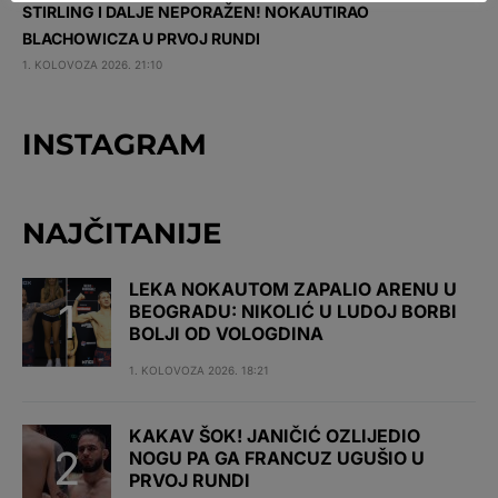
STIRLING I DALJE NEPORAŽEN! NOKAUTIRAO
BLACHOWICZA U PRVOJ RUNDI
1. KOLOVOZA 2026. 21:10
INSTAGRAM
NAJČITANIJE
LEKA NOKAUTOM ZAPALIO ARENU U
BEOGRADU: NIKOLIĆ U LUDOJ BORBI
BOLJI OD VOLOGDINA
1. KOLOVOZA 2026. 18:21
KAKAV ŠOK! JANIČIĆ OZLIJEDIO
NOGU PA GA FRANCUZ UGUŠIO U
PRVOJ RUNDI