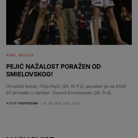
KSW
REGIJA
PEJIĆ NAŽALOST PORAŽEN OD
SMIELOVSKOG!
Hrvatski borac, Filip Pejić (29, 15-7-2), poražen je na KSW
67 priredbi u Varšavi. Dawid Smielowski (26, 9-0)…
AUTOR
FIGHTROOM
26. VELJAČE 2022. 21:53