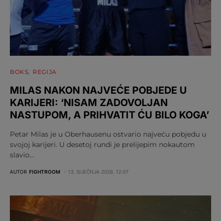
BOKS
REGIJA
MILAS NAKON NAJVEĆE POBJEDE U
KARIJERI: ‘NISAM ZADOVOLJAN
NASTUPOM, A PRIHVATIT ĆU BILO KOGA’
Petar Milas je u Oberhausenu ostvario najveću pobjedu u
svojoj karijeri. U desetoj rundi je prelijepim nokautom
slavio…
AUTOR
FIGHTROOM
13. SIJEČNJA 2026. 12:07