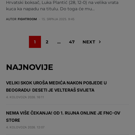
Hrvatski boksač, Luka Plantić (28, 12-0) na velika vrata
kuca ka napadu na titulu. Do toga će mu…
AUTOR
FIGHTROOM
15. SRPNJA 2025. 9:45
1
2
…
47
NEXT
NAJNOVIJE
VELIKI SKOK UROŠA MEDIĆA NAKON POBJEDE U
BEOGRADU: DESETI JE VELTERAŠ SVIJETA
4. KOLOVOZA 2026. 16:11
NEMA VIŠE ČEKANJA! OD 1. RUJNA ONLINE JE FNC-OV
STORE
4. KOLOVOZA 2026. 12:07