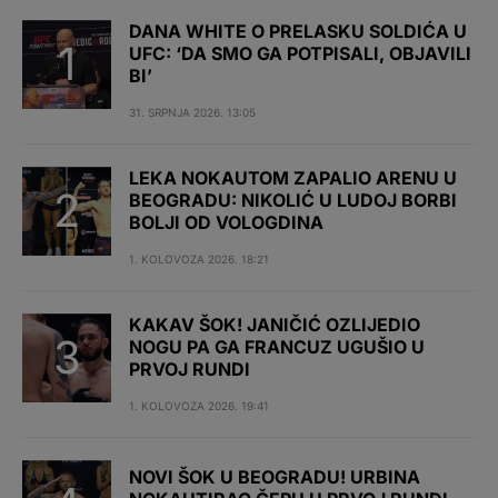
DANA WHITE O PRELASKU SOLDIĆA U
UFC: ‘DA SMO GA POTPISALI, OBJAVILI
BI’
31. SRPNJA 2026. 13:05
LEKA NOKAUTOM ZAPALIO ARENU U
BEOGRADU: NIKOLIĆ U LUDOJ BORBI
BOLJI OD VOLOGDINA
1. KOLOVOZA 2026. 18:21
KAKAV ŠOK! JANIČIĆ OZLIJEDIO
NOGU PA GA FRANCUZ UGUŠIO U
PRVOJ RUNDI
1. KOLOVOZA 2026. 19:41
NOVI ŠOK U BEOGRADU! URBINA