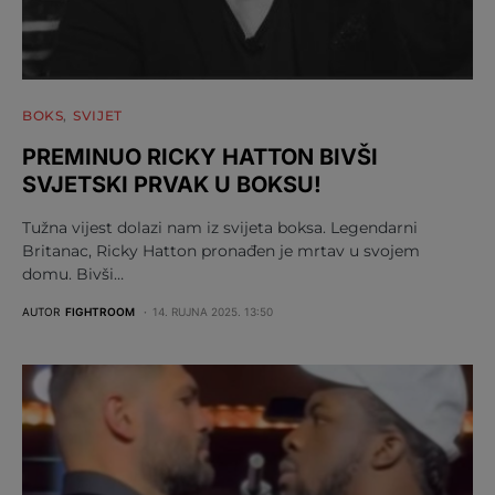
BOKS
SVIJET
PREMINUO RICKY HATTON BIVŠI
SVJETSKI PRVAK U BOKSU!
Tužna vijest dolazi nam iz svijeta boksa. Legendarni
Britanac, Ricky Hatton pronađen je mrtav u svojem
domu. Bivši…
AUTOR
FIGHTROOM
14. RUJNA 2025. 13:50