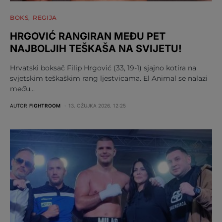
BOKS
REGIJA
HRGOVIĆ RANGIRAN MEĐU PET
NAJBOLJIH TEŠKAŠA NA SVIJETU!
Hrvatski boksač Filip Hrgović (33, 19-1) sjajno kotira na
svjetskim teškaškim rang ljestvicama. El Animal se nalazi
među…
AUTOR
FIGHTROOM
13. OŽUJKA 2026. 12:25