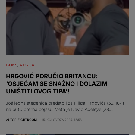
BOKS
REGIJA
HRGOVIĆ PORUČIO BRITANCU:
‘OSJEĆAM SE SNAŽNO I DOLAZIM
UNIŠTITI OVOG TIPA’!
Još jedna stepenica predstoji za Filipa Hrgovića (33, 18-1)
na putu prema pojasu. Meta je David Adeleye (28,…
AUTOR
FIGHTROOM
15. KOLOVOZA 2025. 15:58