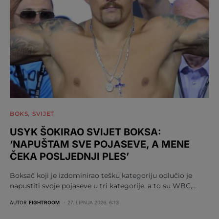
BOKS
SVIJET
USYK ŠOKIRAO SVIJET BOKSA:
‘NAPUŠTAM SVE POJASEVE, A MENE
ČEKA POSLJEDNJI PLES’
Boksač koji je izdominirao tešku kategoriju odlučio je
napustiti svoje pojaseve u tri kategorije, a to su WBC,…
AUTOR
FIGHTROOM
27. LIPNJA 2026. 6:13