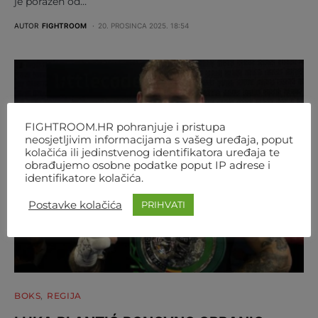
je poražen od…
AUTOR
FIGHTROOM
20. PROSINCA 2025. 18:54
FIGHTROOM.HR pohranjuje i pristupa
neosjetljivim informacijama s vašeg uređaja, poput
kolačića ili jedinstvenog identifikatora uređaja te
obrađujemo osobne podatke poput IP adrese i
identifikatore kolačića.
Postavke kolačića
PRIHVATI
BOKS
REGIJA