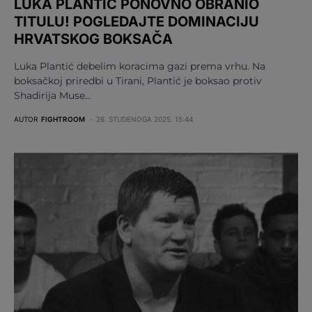
LUKA PLANTIĆ PONOVNO OBRANIO
TITULU! POGLEDAJTE DOMINACIJU
HRVATSKOG BOKSAČA
Luka Plantić debelim koracima gazi prema vrhu. Na
boksačkoj priredbi u Tirani, Plantić je boksao protiv
Shadirija Muse…
AUTOR
FIGHTROOM
26. STUDENOGA 2025. 15:44