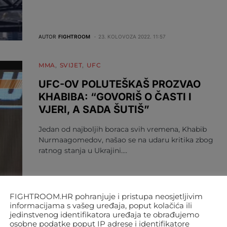
AUTOR
FIGHTROOM
23. KOLOVOZA 2022. 11:57
MMA
SVIJET
UFC
UFC-OV POLUTEŠKAŠ PROZVAO
KHABIBA: “GOVORIŠ O ČASTI I
VJERI, A SADA ŠUTIŠ”
Jedan od najboljih boraca svih vremena, Khabib
Nurmaagomedov, našao se na udaru kritika zbog
ratnog stanja u Ukrajini.…
FIGHTROOM.HR pohranjuje i pristupa neosjetljivim
informacijama s vašeg uređaja, poput kolačića ili
AUTOR
FIGHTROOM
8. OŽUJKA 2022. 12:21
jedinstvenog identifikatora uređaja te obrađujemo
osobne podatke poput IP adrese i identifikatore