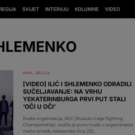
REGIJA
SVIJET
INTERVJU
KOLUMNE
VIDEO
HLEMENKO
MMA
REGIJA
[VIDEO] ILIĆ I SHLEMENKO ODRADILI
SUČELJAVANJE: NA VRHU
YEKATERINBURGA PRVI PUT STALI
‘OČI U OČI’
Ruska organizacija, RCC (Russian Cage fighting
Championship), uložila je puno truda u organiziranje
meča između Aleksandra Ilića (33,…