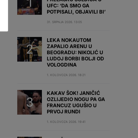
UFC: ‘DA SMO GA
POTPISALI, OBJAVILI BI’
31. SRPNJA 2026. 13:05
LEKA NOKAUTOM
ZAPALIO ARENU U
BEOGRADU: NIKOLIĆ U
LUDOJ BORBI BOLJI OD
VOLOGDINA
1. KOLOVOZA 2026. 18:21
KAKAV ŠOK! JANIČIĆ
OZLIJEDIO NOGU PA GA
FRANCUZ UGUŠIO U
PRVOJ RUNDI
1. KOLOVOZA 2026. 19:41