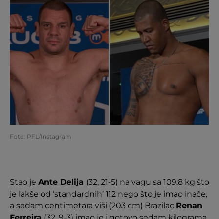
Foto: PFL/Instagram
Stao je
Ante Delija
(32, 21-5) na vagu sa 109.8 kg što
je lakše od ‘standardnih’ 112 nego što je imao inače,
a sedam centimetara viši (203 cm) Brazilac
Renan
Ferreira
(32, 9-3) imao je i gotovo sedam kilograma