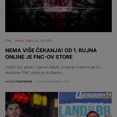
FNC
MMA
REGIJA
SVIJET
NEMA VIŠE ČEKANJA! OD 1. RUJNA
ONLINE JE FNC-OV STORE
Tražili ste, pitali i vjerno čekali, a sad je vrijeme da to i
dobijete: FNC store je službeno…
AUTOR
FIGHTROOM
4. KOLOVOZA 2026. 12:07