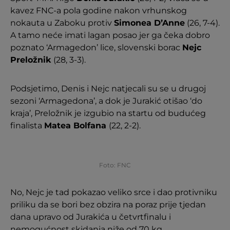
kavez FNC-a pola godine nakon vrhunskog
nokauta u Zaboku protiv
Simonea D’Anne
(26, 7-4).
A tamo neće imati lagan posao jer ga čeka dobro
poznato ‘Armagedon’ lice, slovenski borac
Nejc
Preložnik
(28, 3-3).
Podsjetimo, Denis i Nejc natjecali su se u drugoj
sezoni ‘Armagedona’, a dok je Jurakić otišao ‘do
kraja’, Preložnik je izgubio na startu od budućeg
finalista
Matea Bolfana
(22, 2-2).
Foto: FNC
No, Nejc je tad pokazao veliko srce i dao protivniku
priliku da se bori bez obzira na poraz prije tjedan
dana upravo od Jurakića u četvrtfinalu i
nemogućnost skidanja niže od 70 kg.