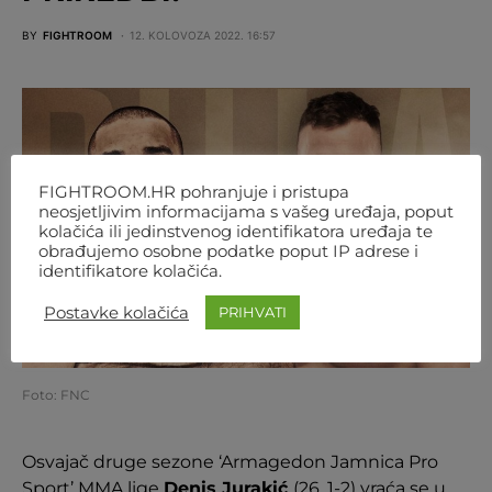
BY
FIGHTROOM
12. KOLOVOZA 2022. 16:57
FIGHTROOM.HR pohranjuje i pristupa
neosjetljivim informacijama s vašeg uređaja, poput
kolačića ili jedinstvenog identifikatora uređaja te
obrađujemo osobne podatke poput IP adrese i
identifikatore kolačića.
Postavke kolačića
PRIHVATI
Foto: FNC
Osvajač druge sezone ‘Armagedon Jamnica Pro
Sport’ MMA lige
Denis Jurakić
(26, 1-2) vraća se u