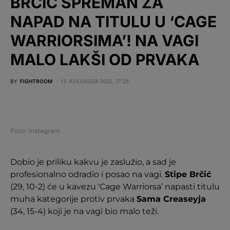
BRČIĆ SPREMAN ZA
NAPAD NA TITULU U ‘CAGE
WARRIORSIMA’! NA VAGI
MALO LAKŠI OD PRVAKA
BY
FIGHTROOM
12. KOLOVOZA 2022. 17:25
Foto: Instagram
Dobio je priliku kakvu je zaslužio, a sad je
profesionalno odradio i posao na vagi.
Stipe Brčić
(29, 10-2) će u kavezu ‘Cage Warriorsa’ napasti titulu
muha kategorije protiv prvaka
Sama Creaseyja
(34, 15-4) koji je na vagi bio malo teži.