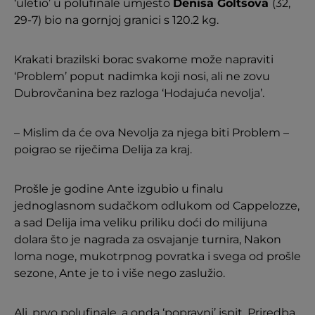
‘uletio’ u polufinale umjesto
Denisa Goltsova
(32,
29-7) bio na gornjoj granici s 120.2 kg.
Krakati brazilski borac svakome može napraviti
‘Problem’ poput nadimka koji nosi, ali ne zovu
Dubrovčanina bez razloga ‘Hodajuća nevolja’.
– Mislim da će ova Nevolja za njega biti Problem –
poigrao se riječima Delija za kraj.
Prošle je godine Ante izgubio u finalu
jednoglasnom sudačkom odlukom od Cappelozze,
a sad Delija ima veliku priliku doći do milijuna
dolara što je nagrada za osvajanje turnira, Nakon
loma noge, mukotrpnog povratka i svega od prošle
sezone, Ante je to i više nego zaslužio.
Ali, prvo polufinale, a onda ‘popravni’ ispit. Priredba