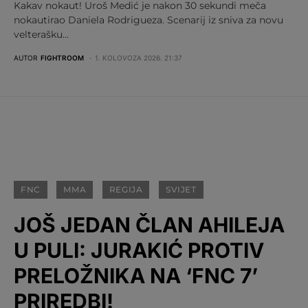
Kakav nokaut! Uroš Medić je nakon 30 sekundi meča
nokautirao Daniela Rodrigueza. Scenarij iz sniva za novu
velterašku…
AUTOR
FIGHTROOM
1. KOLOVOZA 2026. 21:37
FNC
MMA
REGIJA
SVIJET
JOŠ JEDAN ČLAN AHILEJA
U PULI: JURAKIĆ PROTIV
PRELOŽNIKA NA ‘FNC 7’
PRIREDBI!