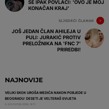
SE IPAK POVLAČI: 'OVO JE MOJ
KONAČAN KRAJ'
SLJEDEĆI ČLANAK
JOŠ JEDAN ČLAN AHILEJA U
PULI: JURAKIĆ PROTIV
PRELOŽNIKA NA 'FNC 7'
PRIREDBI!
NAJNOVIJE
VELIKI SKOK UROŠA MEDIĆA NAKON POBJEDE U
BEOGRADU: DESETI JE VELTERAŠ SVIJETA
4. KOLOVOZA 2026. 16:11