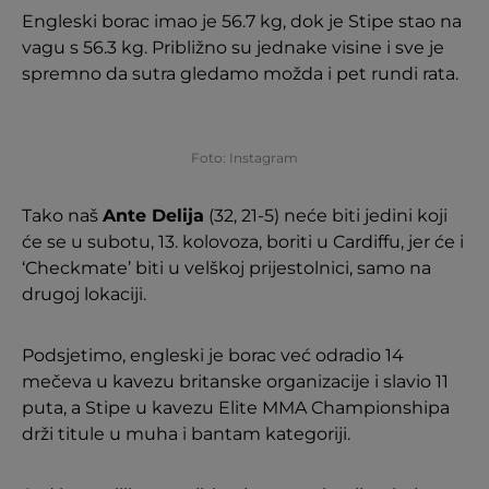
Engleski borac imao je 56.7 kg, dok je Stipe stao na
vagu s 56.3 kg. Približno su jednake visine i sve je
spremno da sutra gledamo možda i pet rundi rata.
Foto: Instagram
Tako naš
Ante Delija
(32, 21-5) neće biti jedini koji
će se u subotu, 13. kolovoza, boriti u Cardiffu, jer će i
‘Checkmate’ biti u velškoj prijestolnici, samo na
drugoj lokaciji.
Podsjetimo, engleski je borac već odradio 14
mečeva u kavezu britanske organizacije i slavio 11
puta, a Stipe u kavezu Elite MMA Championshipa
drži titule u muha i bantam kategoriji.