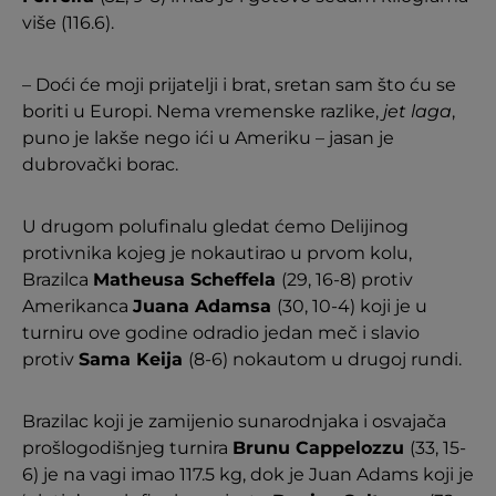
više (116.6).
– Doći će moji prijatelji i brat, sretan sam što ću se
boriti u Europi. Nema vremenske razlike,
jet laga
,
puno je lakše nego ići u Ameriku – jasan je
dubrovački borac.
U drugom polufinalu gledat ćemo Delijinog
protivnika kojeg je nokautirao u prvom kolu,
Brazilca
Matheusa Scheffela
(29, 16-8) protiv
Amerikanca
Juana Adamsa
(30, 10-4) koji je u
turniru ove godine odradio jedan meč i slavio
protiv
Sama Keija
(8-6) nokautom u drugoj rundi.
Brazilac koji je zamijenio sunarodnjaka i osvajača
prošlogodišnjeg turnira
Brunu Cappelozzu
(33, 15-
6) je na vagi imao 117.5 kg, dok je Juan Adams koji je