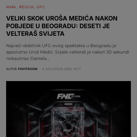
MMA
REGIJA
UFC
VELIKI SKOK UROŠA MEDIĆA NAKON
POBJEDE U BEOGRADU: DESETI JE
VELTERAŠ SVIJETA
Najveći dobitnik UFC-ovog spektakla u Beogradu je
apsolutno Uroš Medić. Srpski velteraš je nakon 30 sekundi
nokautirao Daniela…
AUTOR
FIGHTROOM
4. KOLOVOZA 2026. 16:11