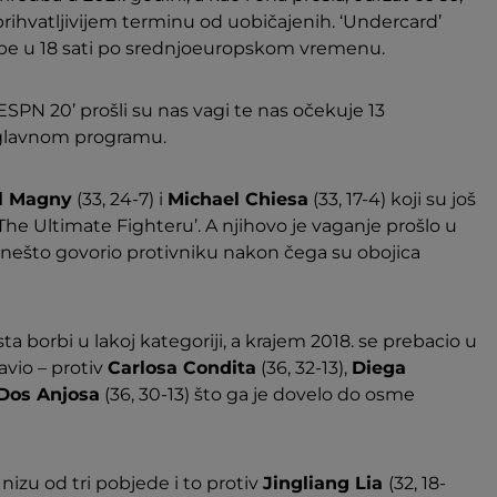
prihvatljivijem terminu od uobičajenih. ‘Undercard’
redbe u 18 sati po srednjoeuropskom vremenu.
ESPN 20’ prošli su nas vagi te nas očekuje 13
u glavnom programu.
l Magny
(33, 24-7) i
Michael Chiesa
(33, 17-4) koji su još
The Ultimate Fighteru’. A njihovo je vaganje prošlo u
 nešto govorio protivniku nakon čega su obojica
ta borbi u lakoj kategoriji, a krajem 2018. se prebacio u
lavio – protiv
Carlosa Condita
(36, 32-13),
Diega
Dos Anjosa
(36, 30-13) što ga je dovelo do osme
nizu od tri pobjede i to protiv
Jingliang Lia
(32, 18-