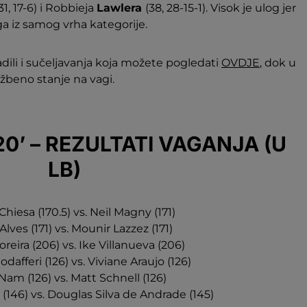
31, 17-6) i Robbieja
Lawlera
(38, 28-15-1). Visok je ulog jer
a iz samog vrha kategorije.
dradili i sučeljavanja koja možete pogledati
OVDJE
, dok u
užbeno stanje na vagi.
20’ – REZULTATI VAGANJA (U
LB)
hiesa (170.5) vs. Neil Magny (171)
Alves (171) vs. Mounir Lazzez (171)
oreira (206) vs. Ike Villanueva (206)
afferi (126) vs. Viviane Araujo (126)
Nam (126) vs. Matt Schnell (126)
146) vs. Douglas Silva de Andrade (145)