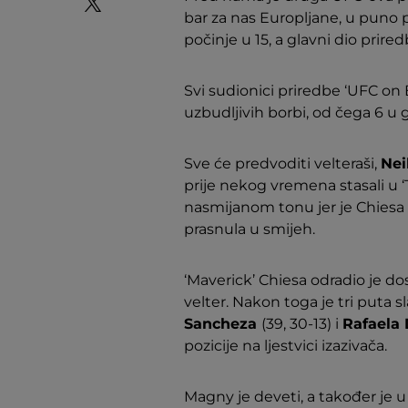
bar za nas Europljane, u puno 
počinje u 15, a glavni dio pri
Svi sudionici priredbe ‘UFC on 
uzbudljivih borbi, od čega 6 
Sve će predvoditi velteraši,
Nei
prije nekog vremena stasali u ‘
nasmijanom tonu jer je Chiesa
prasnula u smijeh.
‘Maverick’ Chiesa odradio je dos
velter. Nakon toga je tri puta s
Sancheza
(39, 30-13) i
Rafaela 
pozicije na ljestvici izazivača.
Magny je deveti, a također je u 