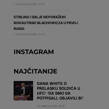
1. KOLOVOZA 2026. 21:37
STIRLING I DALJE NEPORAŽEN!
NOKAUTIRAO BLACHOWICZA U PRVOJ
RUNDI
1. KOLOVOZA 2026. 21:10
INSTAGRAM
NAJČITANIJE
DANA WHITE O
PRELASKU SOLDIĆA U
UFC: ‘DA SMO GA
POTPISALI, OBJAVILI BI’
31. SRPNJA 2026. 13:05