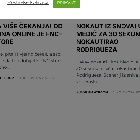
Postavke kolačića
PRIHVATI
MA
REGIJA
SVIJET
MMA
REGIJA
UFC
 VIŠE ČEKANJA! OD
NOKAUT IZ SNOVA!
JNA ONLINE JE FNC-
MEDIĆ ZA 30 SEKUN
TORE
NOKAUTIRAO
RODRIGUEZA
te, pitali i vjerno čekali, a sad
me da to i dobijete: FNC store
Kakav nokaut! Uroš Medić je
beno…
30 sekundi meča nokautirao 
Rodrigueza. Scenarij iz sniva
GHTROOM
4. KOLOVOZA 2026. 12:07
velterašku…
AUTOR
FIGHTROOM
1. KOLOVOZA 202