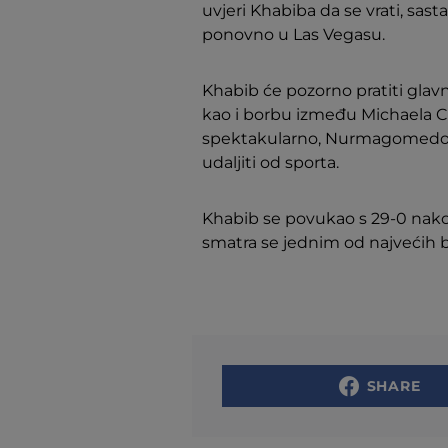
uvjeri Khabiba da se vrati, sas
ponovno u Las Vegasu.
Khabib će pozorno pratiti glav
kao i borbu između Michaela C
spektakularno, Nurmagomedov b
udaljiti od sporta.
Khabib se povukao s 29-0 nak
smatra se jednim od najvećih b
SHARE