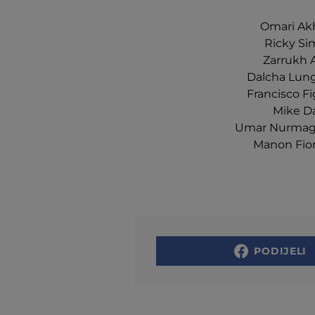
Omari Akh
Ricky Sim
Zarrukh A
Dalcha Lung
Francisco Fi
Mike Da
Umar Nurmagom
Manon Fioro
PODIJELI