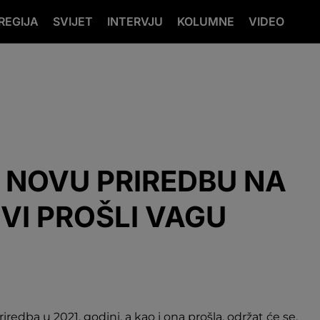
REGIJA
SVIJET
INTERVJU
KOLUMNE
VIDEO
 NOVU PRIREDBU NA
SVI PROŠLI VAGU
edba u 2021. godini, a kao i ona prošla, održat će se,