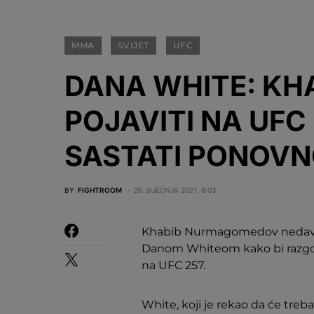
MMA
SVIJET
UFC
DANA WHITE: KHA
POJAVITI NA UFC 
SASTATI PONOVN
BY
FIGHTROOM
20. SIJEČNJA 2021. 8:03
Khabib Nurmagomedov nedavno
Danom Whiteom kako bi razgovar
na UFC 257.
White, koji je rekao da će treb