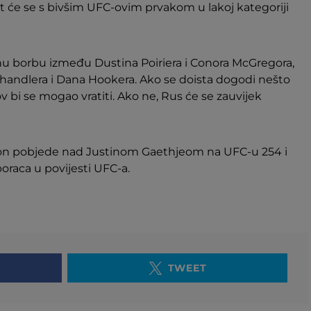
tat će se s bivšim UFC-ovim prvakom u lakoj kategoriji
nu borbu između Dustina Poiriera i Conora McGregora,
handlera i Dana Hookera. Ako se doista dogodi nešto
i se mogao vratiti. Ako ne, Rus će se zauvijek
on pobjede nad Justinom Gaethjeom na UFC-u 254 i
oraca u povijesti UFC-a.
TWEET