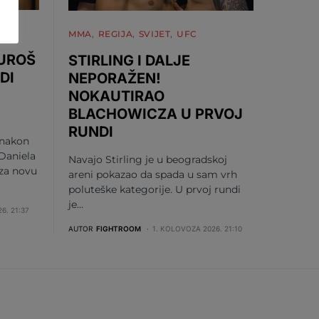
MMA
REGIJA
SVIJET
UFC
 UROŠ
STIRLING I DALJE
DI
NEPORAŽEN!
NOKAUTIRAO
BLACHOWICZA U PRVOJ
RUNDI
 nakon
Daniela
Navajo Stirling je u beogradskoj
 za novu
areni pokazao da spada u sam vrh
poluteške kategorije. U prvoj rundi
je…
6. 21:37
AUTOR
FIGHTROOM
1. KOLOVOZA 2026. 21:10