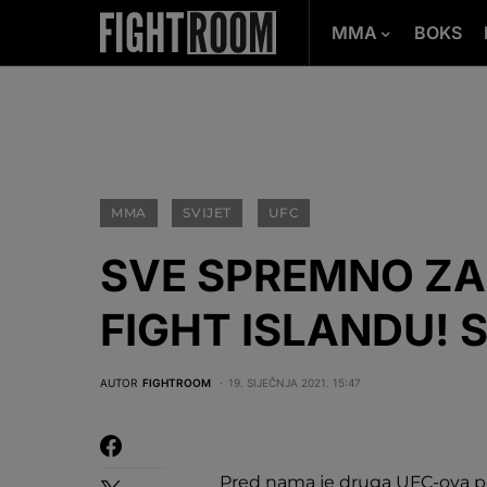
MMA
BOKS
MMA
SVIJET
UFC
SVE SPREMNO ZA
FIGHT ISLANDU! 
AUTOR
FIGHTROOM
19. SIJEČNJA 2021. 15:47
Pred nama je druga UFC-ova prir