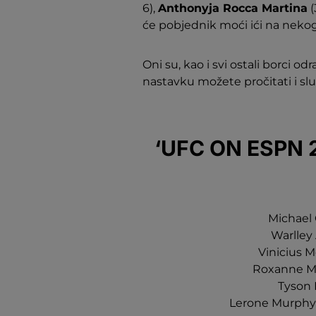
6),
Anthonyja Rocca Martina
(
će pobjednik moći ići na nekog
Oni su, kao i svi ostali borci o
nastavku možete pročitati i sl
‘UFC ON ESPN 
Michael C
Warlley 
Vinicius M
Roxanne Mod
Tyson 
Lerone Murphy (