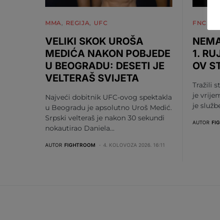
MMA
REGIJA
UFC
FNC
M
VELIKI SKOK UROŠA
NEMA
MEDIĆA NAKON POBJEDE
1. RU
U BEOGRADU: DESETI JE
OV S
VELTERAŠ SVIJETA
Tražili s
je vrije
Najveći dobitnik UFC-ovog spektakla
je služ
u Beogradu je apsolutno Uroš Medić.
Srpski velteraš je nakon 30 sekundi
AUTOR
FI
nokautirao Daniela…
AUTOR
FIGHTROOM
4. KOLOVOZA 2026. 16:11