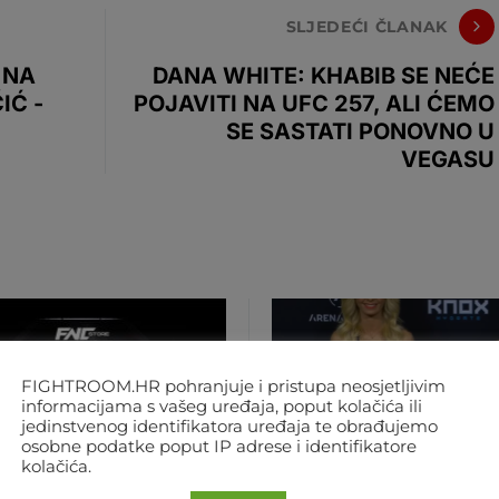
SLJEDEĆI ČLANAK
 NA
DANA WHITE: KHABIB SE NEĆE
IĆ -
POJAVITI NA UFC 257, ALI ĆEMO
SE SASTATI PONOVNO U
VEGASU
FIGHTROOM.HR pohranjuje i pristupa neosjetljivim
informacijama s vašeg uređaja, poput kolačića ili
jedinstvenog identifikatora uređaja te obrađujemo
osobne podatke poput IP adrese i identifikatore
kolačića.