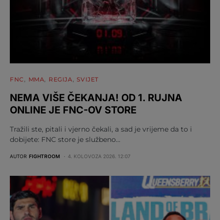
FNC
MMA
REGIJA
SVIJET
NEMA VIŠE ČEKANJA! OD 1. RUJNA
ONLINE JE FNC-OV STORE
Tražili ste, pitali i vjerno čekali, a sad je vrijeme da to i
dobijete: FNC store je službeno…
AUTOR
FIGHTROOM
4. KOLOVOZA 2026. 12:07