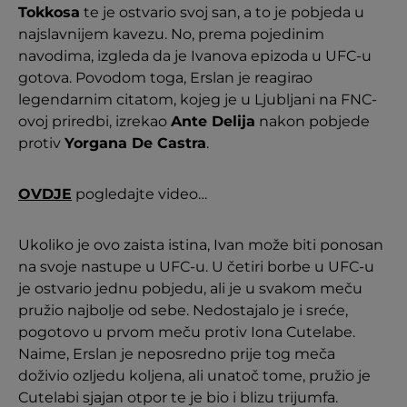
Tokkosa
te je ostvario svoj san, a to je pobjeda u
najslavnijem kavezu. No, prema pojedinim
navodima, izgleda da je Ivanova epizoda u UFC-u
gotova. Povodom toga, Erslan je reagirao
legendarnim citatom, kojeg je u Ljubljani na FNC-
ovoj priredbi, izrekao
Ante Delija
nakon pobjede
protiv
Yorgana De Castra
.
OVDJE
pogledajte video…
Ukoliko je ovo zaista istina, Ivan može biti ponosan
na svoje nastupe u UFC-u. U četiri borbe u UFC-u
je ostvario jednu pobjedu, ali je u svakom meču
pružio najbolje od sebe. Nedostajalo je i sreće,
pogotovo u prvom meču protiv Iona Cutelabe.
Naime, Erslan je neposredno prije tog meča
doživio ozljedu koljena, ali unatoč tome, pružio je
Cutelabi sjajan otpor te je bio i blizu trijumfa.