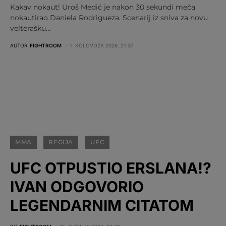
Kakav nokaut! Uroš Medić je nakon 30 sekundi meča
nokautirao Daniela Rodrigueza. Scenarij iz sniva za novu
velterašku…
AUTOR
FIGHTROOM
1. KOLOVOZA 2026. 21:37
MMA
REGIJA
UFC
UFC OTPUSTIO ERSLANA!?
IVAN ODGOVORIO
LEGENDARNIM CITATOM