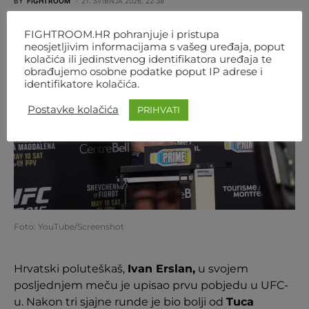
BY
FIGHTROOM
21. SVIBNJA 2026. 22:38
FIGHTROOM.HR pohranjuje i pristupa
neosjetljivim informacijama s vašeg uređaja, poput
kolačića ili jedinstvenog identifikatora uređaja te
obrađujemo osobne podatke poput IP adrese i
identifikatore kolačića.
Postavke kolačića
PRIHVATI
Foto: YouTube/Screenshot
Hrvatski poluteškaš,
Ivan Erslan,
u svojem
posljednjem meču je upisao prvu pobjedu u UFC-
u. Nakon tri sjajne runde je bio bolji od
Tuca