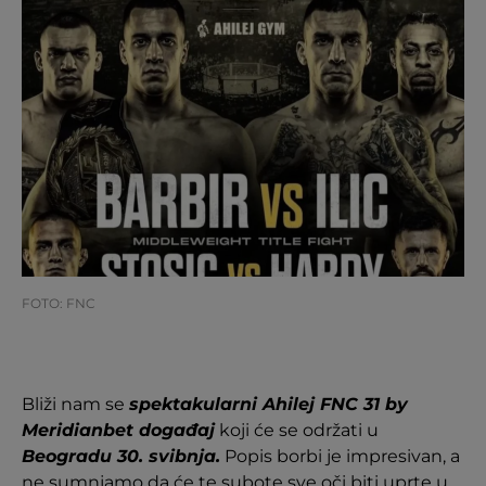
FOTO: FNC
Bliži nam se
spektakularni Ahilej FNC 31 by
Meridianbet događaj
koji će se održati u
Beogradu 30. svibnja.
Popis borbi je impresivan, a
ne sumnjamo da će te subote sve oči biti uprte u