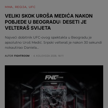
MMA
REGIJA
UFC
VELIKI SKOK UROŠA MEDIĆA NAKON
POBJEDE U BEOGRADU: DESETI JE
VELTERAŠ SVIJETA
Najveći dobitnik UFC-ovog spektakla u Beogradu je
apsolutno Uroš Medić. Srpski velteraš je nakon 30 sekundi
nokautirao Daniela…
AUTOR
FIGHTROOM
4. KOLOVOZA 2026. 16:11