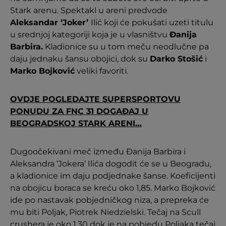
Stark arenu. Spektakl u areni predvode
Aleksandar ‘Joker’
Ilić koji će pokušati uzeti titulu
u srednjoj kategoriji koja je u vlasništvu
Đanija
Barbira.
Kladionice su u tom meču neodlučne pa
daju jednaku šansu obojici, dok su
Darko Stošić
i
Marko Bojković
veliki favoriti.
OVDJE POGLEDAJTE SUPERSPORTOVU
PONUDU ZA FNC 31 DOGAĐAJ U
BEOGRADSKOJ STARK ARENI…
Dugoočekivani meč između Đanija Barbira i
Aleksandra ‘Jokera’ Ilića dogodit će se u Beogradu,
a kladionice im daju podjednake šanse. Koeficijenti
na obojicu boraca se kreću oko 1,85. Marko Bojković
ide po nastavak pobjedničkog niza, a prepreka će
mu biti Poljak, Piotrek Niedzielski. Tečaj na Scull
crushera je oko 1.30 dok je na pobjedu Poljaka tečaj