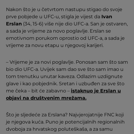
Nakon što je u četvrtom nastupu stigao do svoje
prve pobjede u UFC-u, stigla je vijest da
Ivan
Erslan
(34, 15-6) više nije dio UFC-a. San je ostvaren,
a sada je vrijeme za novo poglavlje. Erslan se
emotivnom porukom oprostio od UFC-a, a sada je
vrijeme za novu etapu u njegovoj karijeri.
– Vrijeme je za novi poglavlje. Ponosan sam što sam
bio dio UFC-a. Uvijek sam dao sve što sam imao u
tom trenutku unutar kaveza. Odlazim uzdignute
glave i kao pobjednik. Sretan i uzbuđen za sve što
me čeka – bit će zabavno –
istaknuo je Erslan u
objavi na društvenim mrežama.
Što je sljedeće za Erslana? Najvjerojatnije FNC koji
je njegova kuća. Puno je potencijalnih regionalnih
dvoboja za hrvatskog poluteškaša, a za samu