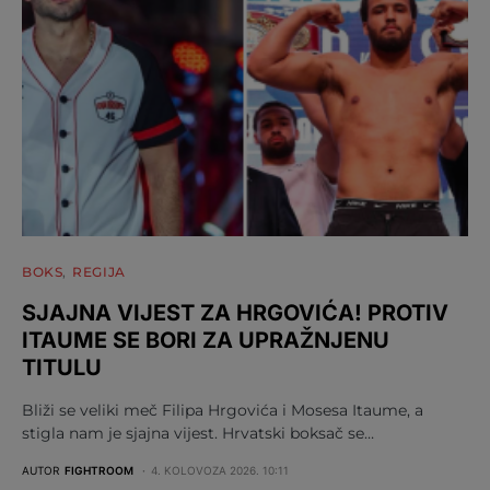
BOKS
REGIJA
SJAJNA VIJEST ZA HRGOVIĆA! PROTIV
ITAUME SE BORI ZA UPRAŽNJENU
TITULU
Bliži se veliki meč Filipa Hrgovića i Mosesa Itaume, a
stigla nam je sjajna vijest. Hrvatski boksač se…
AUTOR
FIGHTROOM
4. KOLOVOZA 2026. 10:11