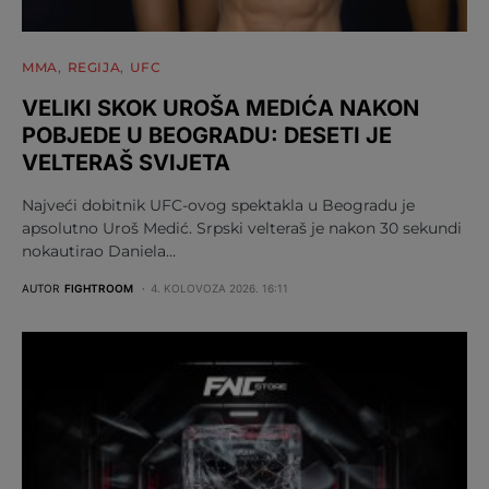
MMA
REGIJA
UFC
VELIKI SKOK UROŠA MEDIĆA NAKON
POBJEDE U BEOGRADU: DESETI JE
VELTERAŠ SVIJETA
Najveći dobitnik UFC-ovog spektakla u Beogradu je
apsolutno Uroš Medić. Srpski velteraš je nakon 30 sekundi
nokautirao Daniela…
AUTOR
FIGHTROOM
4. KOLOVOZA 2026. 16:11