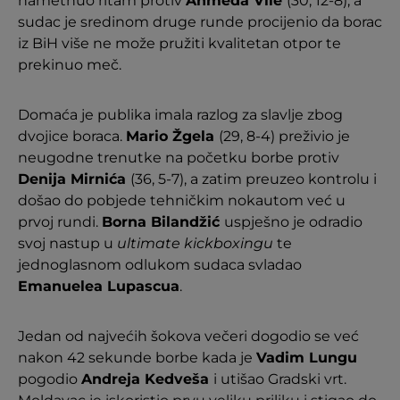
nametnuo ritam protiv
Ahmeda Vile
(30, 12-8), a
sudac je sredinom druge runde procijenio da borac
iz BiH više ne može pružiti kvalitetan otpor te
prekinuo meč.
Domaća je publika imala razlog za slavlje zbog
dvojice boraca.
Mario Žgela
(29, 8-4) preživio je
neugodne trenutke na početku borbe protiv
Denija Mirnića
(36, 5-7), a zatim preuzeo kontrolu i
došao do pobjede tehničkim nokautom već u
prvoj rundi.
Borna Bilandžić
uspješno je odradio
svoj nastup u
ultimate kickboxingu
te
jednoglasnom odlukom sudaca svladao
Emanuelea Lupascua
.
Jedan od najvećih šokova večeri dogodio se već
nakon 42 sekunde borbe kada je
Vadim Lungu
pogodio
Andreja Kedveša
i utišao Gradski vrt.