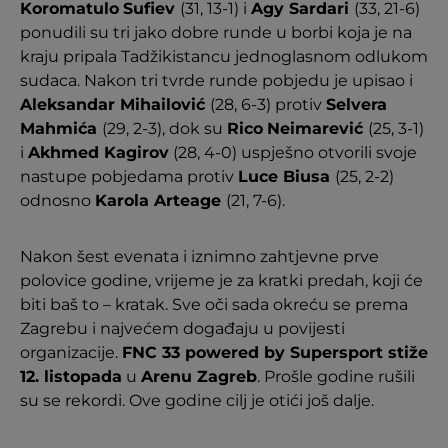
Koromatulo
Sufiev
(31, 13-1) i
Agy Sardari
(33, 21-6)
ponudili su tri jako dobre runde u borbi koja je na
kraju pripala Tadžikistancu jednoglasnom odlukom
sudaca. Nakon tri tvrde runde pobjedu je upisao i
Aleksandar Mihailović
(28, 6-3) protiv
Selvera
Mahmića
(29, 2-3), dok su
Rico
Neimarević
(25, 3-1)
i
Akhmed Kagirov
(28, 4-0) uspješno otvorili svoje
nastupe pobjedama protiv
Luce Biusa
(25, 2-2)
odnosno
Karola Arteage
(21, 7-6).
Nakon šest evenata i iznimno zahtjevne prve
polovice godine, vrijeme je za kratki predah, koji će
biti baš to – kratak. Sve oči sada okreću se prema
Zagrebu i najvećem događaju u povijesti
organizacije.
FNC 33 powered by Supersport stiže
12. listopada
u
Arenu Zagreb
. Prošle godine rušili
su se rekordi. Ove godine cilj je otići još dalje.