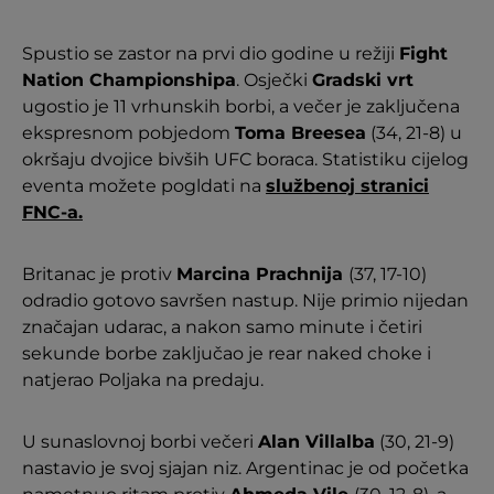
Spustio se zastor na prvi dio godine u režiji
Fight
Nation Championshipa
. Osječki
Gradski vrt
ugostio je 11 vrhunskih borbi, a večer je zaključena
ekspresnom pobjedom
Toma Breesea
(34, 21-8) u
okršaju dvojice bivših UFC boraca. Statistiku cijelog
eventa možete pogldati na
službenoj stranici
FNC-a.
Britanac je protiv
Marcina Prachnija
(37, 17-10)
odradio gotovo savršen nastup. Nije primio nijedan
značajan udarac, a nakon samo minute i četiri
sekunde borbe zaključao je rear naked choke i
natjerao Poljaka na predaju.
U sunaslovnoj borbi večeri
Alan Villalba
(30, 21-9)
nastavio je svoj sjajan niz. Argentinac je od početka