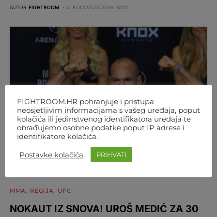
AUTOR
FIGHTROOM
4. KOLOVOZA 2026. 10:11
FIGHTROOM.HR pohranjuje i pristupa
neosjetljivim informacijama s vašeg uređaja, poput
kolačića ili jedinstvenog identifikatora uređaja te
obrađujemo osobne podatke poput IP adrese i
identifikatore kolačića.
Postavke kolačića
PRIHVATI
MMA
REGIJA
UFC
NOKAUT IZ SNOVA! UROŠ MEDIĆ ZA 30