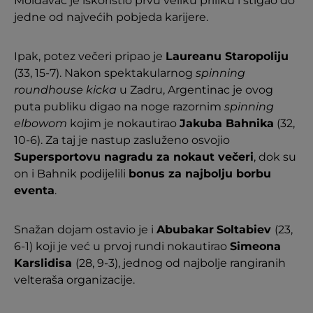
Moldavac je iskoristio prvu veliku priliku i stigao do
jedne od najvećih pobjeda karijere.
Ipak, potez večeri pripao je
Laureanu Staropoliju
(33, 15-7). Nakon spektakularnog
spinning
roundhouse kicka
u Zadru, Argentinac je ovog
puta publiku digao na noge razornim
spinning
elbowom
kojim je nokautirao
Jakuba Bahnika
(32,
10-6). Za taj je nastup zasluženo osvojio
Supersportovu nagradu za nokaut večeri
, dok su
on i Bahnik podijelili
bonus za najbolju borbu
eventa
.
Snažan dojam ostavio je i
Abubakar
Soltabiev
(23,
6-1) koji je već u prvoj rundi nokautirao
Simeona
Karslidisa
(28, 9-3), jednog od najbolje rangiranih
velteraša organizacije.