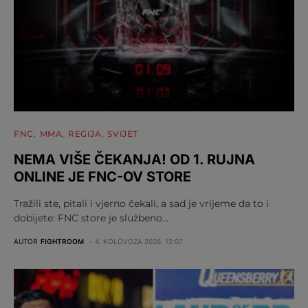
FNC
MMA
REGIJA
SVIJET
NEMA VIŠE ČEKANJA! OD 1. RUJNA
ONLINE JE FNC-OV STORE
Tražili ste, pitali i vjerno čekali, a sad je vrijeme da to i
dobijete: FNC store je službeno…
AUTOR
FIGHTROOM
4. KOLOVOZA 2026. 12:07