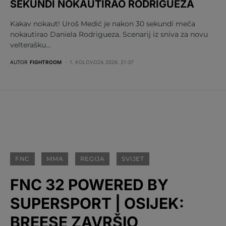
SEKUNDI NOKAUTIRAO RODRIGUEZA
Kakav nokaut! Uroš Medić je nakon 30 sekundi meča
nokautirao Daniela Rodrigueza. Scenarij iz sniva za novu
velterašku…
AUTOR
FIGHTROOM
1. KOLOVOZA 2026. 21:37
FNC
MMA
REGIJA
SVIJET
FNC 32 POWERED BY
SUPERSPORT | OSIJEK:
BREESE ZAVRŠIO