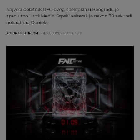
Najveći dobitnik UFC-ovog spektakla u Beogradu je
apsolutno Uroš Medić. Srpski velteraš je nakon 30 sekundi
nokautirao Daniela…
AUTOR
FIGHTROOM
4. KOLOVOZA 2026. 16:11