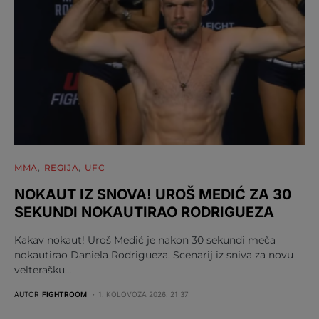
MMA
REGIJA
UFC
NOKAUT IZ SNOVA! UROŠ MEDIĆ ZA 30
SEKUNDI NOKAUTIRAO RODRIGUEZA
Kakav nokaut! Uroš Medić je nakon 30 sekundi meča
nokautirao Daniela Rodrigueza. Scenarij iz sniva za novu
velterašku…
AUTOR
FIGHTROOM
1. KOLOVOZA 2026. 21:37