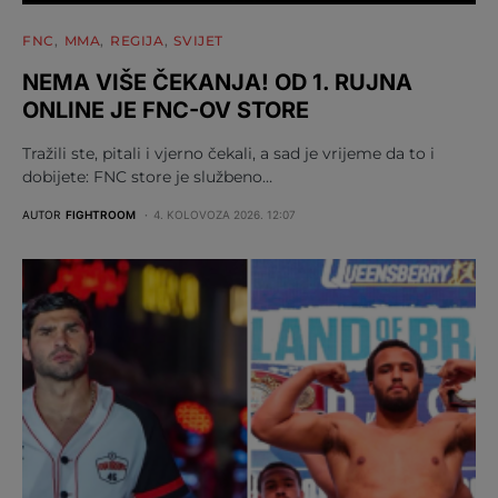
FNC
MMA
REGIJA
SVIJET
NEMA VIŠE ČEKANJA! OD 1. RUJNA
ONLINE JE FNC-OV STORE
Tražili ste, pitali i vjerno čekali, a sad je vrijeme da to i
dobijete: FNC store je službeno…
AUTOR
FIGHTROOM
4. KOLOVOZA 2026. 12:07