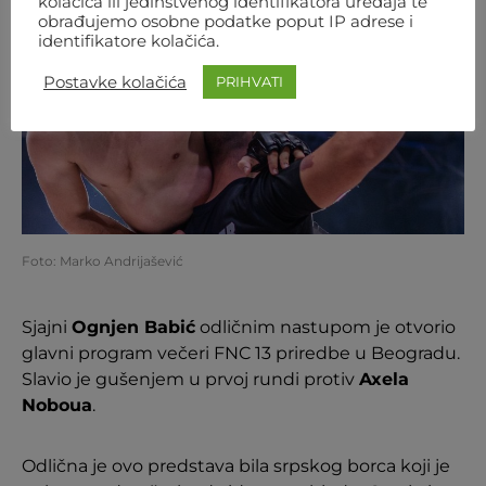
kolačića ili jedinstvenog identifikatora uređaja te
obrađujemo osobne podatke poput IP adrese i
identifikatore kolačića.
Postavke kolačića
PRIHVATI
Foto: Marko Andrijašević
Sjajni
Ognjen Babić
odličnim nastupom je otvorio
glavni program večeri FNC 13 priredbe u Beogradu.
Slavio je gušenjem u prvoj rundi protiv
Axela
Noboua
.
Odlična je ovo predstava bila srpskog borca koji je