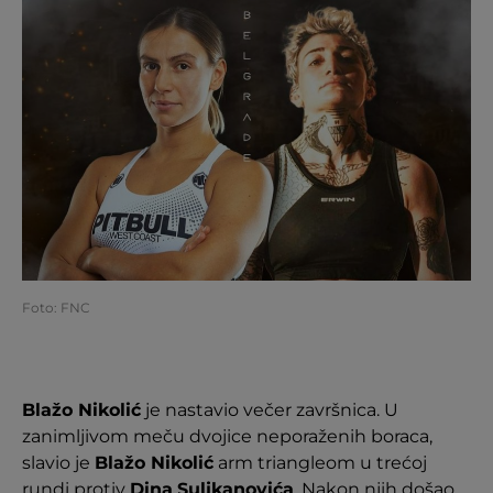
Foto: FNC
Blažo Nikolić
je nastavio večer završnica. U
zanimljivom meču dvojice neporaženih boraca,
slavio je
Blažo Nikolić
arm triangleom u trećoj
rundi protiv
Dina
Suljkanovića
. Nakon njih došao