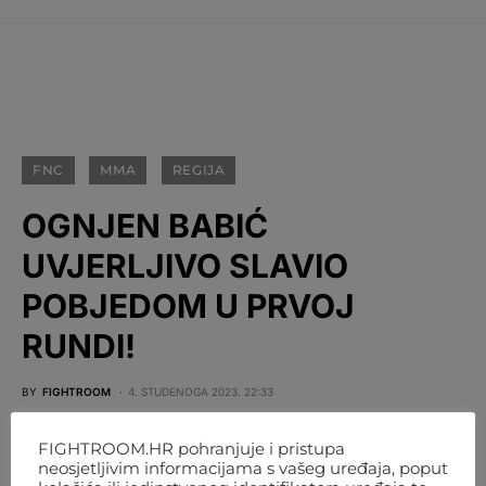
FNC
MMA
REGIJA
OGNJEN BABIĆ
UVJERLJIVO SLAVIO
POBJEDOM U PRVOJ
RUNDI!
BY
FIGHTROOM
4. STUDENOGA 2023. 22:33
FIGHTROOM.HR pohranjuje i pristupa
neosjetljivim informacijama s vašeg uređaja, poput