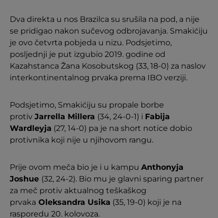
Dva direkta u nos Brazilca su srušila na pod, a nije
se pridigao nakon sučevog odbrojavanja. Smakićiju
je ovo četvrta pobjeda u nizu. Podsjetimo,
posljednji je put izgubio 2019. godine od
Kazahstanca Žana Kosobutskog (33, 18-0) za naslov
interkontinentalnog prvaka prema IBO verziji.
Podsjetimo, Smakićiju su propale borbe
protiv
Jarrella Millera
(34, 24-0-1) i
Fabija
Wardleyja
(27, 14-0) pa je na short notice dobio
protivnika koji nije u njihovom rangu.
Prije ovom meča bio je i u kampu
Anthonyja
Joshue
(32, 24-2). Bio mu je glavni sparing partner
za meč protiv aktualnog teškaškog
prvaka
Oleksandra Usika
(35, 19-0) koji je na
rasporedu 20. kolovoza.