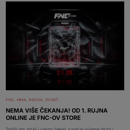
FNC
MMA
REGIJA
SVIJET
NEMA VIŠE ČEKANJA! OD 1. RUJNA
ONLINE JE FNC-OV STORE
Tražili ste, pitali i vjerno čekali, a sad je vrijeme da to i