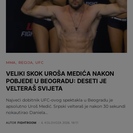
MMA
REGIJA
UFC
VELIKI SKOK UROŠA MEDIĆA NAKON
POBJEDE U BEOGRADU: DESETI JE
VELTERAŠ SVIJETA
Najveći dobitnik UFC-ovog spektakla u Beogradu je
apsolutno Uroš Medić. Srpski velteraš je nakon 30 sekundi
nokautirao Daniela…
AUTOR
FIGHTROOM
4. KOLOVOZA 2026. 16:11