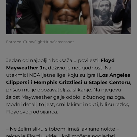
Foto: YouTube/FightHub/Screenshot
Jedan od najboljih boksača u povijesti,
Floyd
Mayweather Jr.
, doživio je neugodnost. Na
utakmici NBA ljetne lige, koju su igrali
Los Angeles
Clippersi i Memphis Grizzliesi u Staples Centeru
,
prišao mu je obožavatelj za slikanje. Na njegovu
žalost Mayweather ga je odbio iz čudnog razloga.
Modni detalj, to jest, crni lakirani nokti, bili su razlog
Floydovog odbijanca.
– Ne želim sliku s tobom, imaš lakirane nokte –
rekao je Floyd u videu, koji možete pogledati