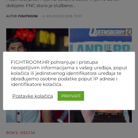
dobijete: FNC store je službeno…
AUTOR
FIGHTROOM
4. KOLOVOZA 2026. 12:07
FIGHTROOM.HR pohranjuje i pristupa
neosjetljivim informacijama s vašeg uređaja, poput
kolačića ili jedinstvenog identifikatora uređaja te
obrađujemo osobne podatke poput IP adrese i
identifikatore kolačića.
Postavke kolačića
PRIHVATI
BOKS
REGIJA