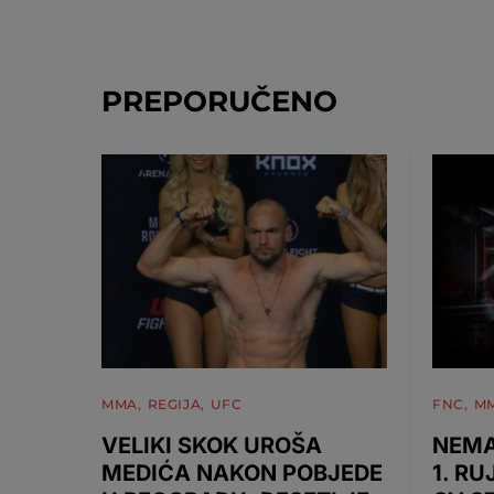
PREPORUČENO
MMA
REGIJA
UFC
FNC
M
VELIKI SKOK UROŠA
NEMA
MEDIĆA NAKON POBJEDE
1. RU