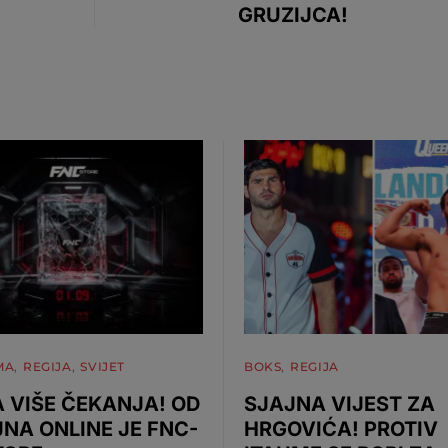
GRUZIJCA!
MA
REGIJA
SVIJET
BOKS
REGIJA
 VIŠE ČEKANJA! OD
SJAJNA VIJEST ZA
JNA ONLINE JE FNC-
HRGOVIĆA! PROTIV