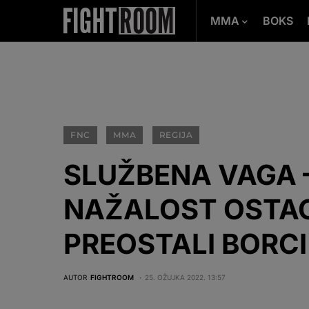
MMA
BOKS
FNC
MMA
REGIJA
SLUŽBENA VAGA – 
NAŽALOST OSTAO
PREOSTALI BORC
AUTOR
FIGHTROOM
25. OŽUJKA 2022. 13:57