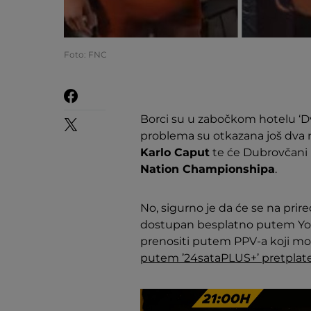
Foto: FNC
Borci su u zabočkom hotelu ‘Dvo
problema su otkazana još dva m
Karlo Caput
te će Dubrovčani 
Nation Championshipa
.
No, sigurno je da će se na prire
dostupan besplatno putem YouT
prenositi putem PPV-a koji mož
putem ’24sataPLUS+’ pretplate