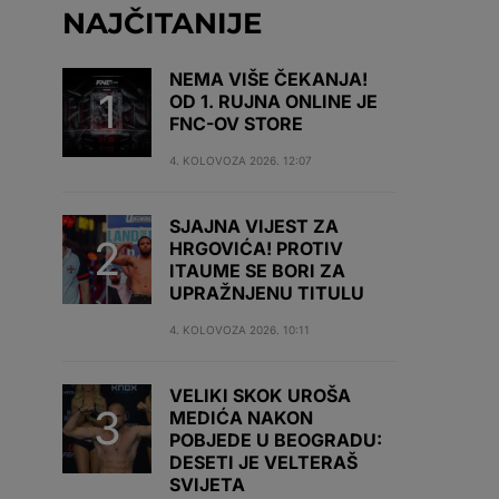
NAJČITANIJE
NEMA VIŠE ČEKANJA!
OD 1. RUJNA ONLINE JE
FNC-OV STORE
4. KOLOVOZA 2026. 12:07
SJAJNA VIJEST ZA
HRGOVIĆA! PROTIV
ITAUME SE BORI ZA
UPRAŽNJENU TITULU
4. KOLOVOZA 2026. 10:11
VELIKI SKOK UROŠA
MEDIĆA NAKON
POBJEDE U BEOGRADU:
DESETI JE VELTERAŠ
SVIJETA