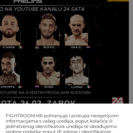
Foto: FNC
FIGHTROOM.HR pohranjuje i pristupa neosjetljivim
informacijama s vašeg uređaja, poput kolačića ili
jedinstvenog identifikatora uređaja te obrađujemo
o su borci imali na službenom vaganju, a
osobne podatke poput IP adrese i identifikatore