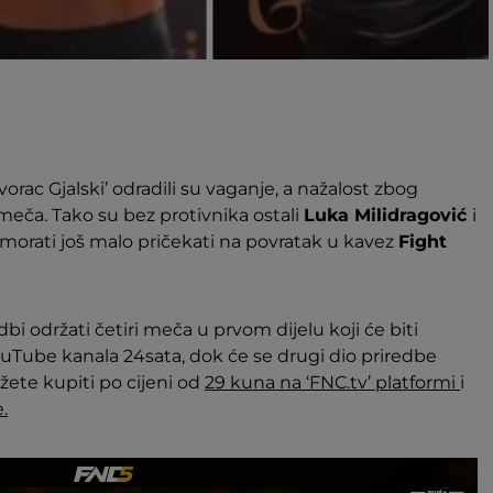
rac Gjalski’ odradili su vaganje, a nažalost zbog
eča. Tako su bez protivnika ostali
Luka Milidragović
i
morati još malo pričekati na povratak u kavez
Fight
dbi održati četiri meča u prvom dijelu koji će biti
ube kanala 24sata, dok će se drugi dio priredbe
ete kupiti po cijeni od
29 kuna na ‘FNC.tv’ platformi
i
.