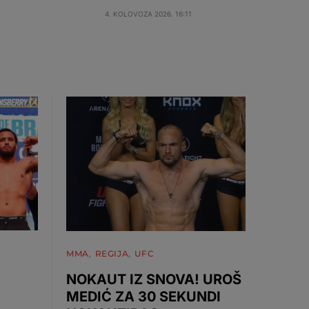
4. KOLOVOZA 2026. 16:11
MMA
REGIJA
UFC
NOKAUT IZ SNOVA! UROŠ
MEDIĆ ZA 30 SEKUNDI