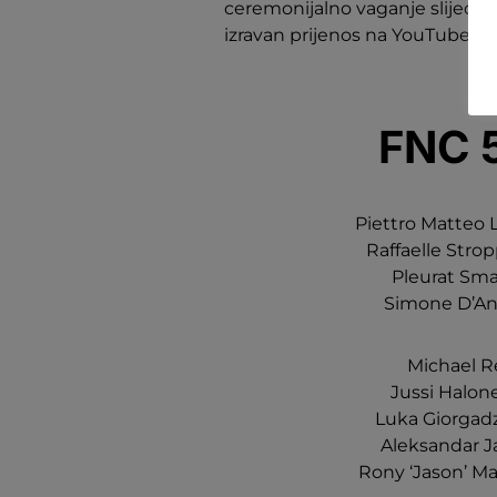
ceremonijalno vaganje slijedi i
izravan prijenos na YouTube ka
FNC 
Piettro Matteo L
Raffaelle Strop
Pleurat Smaj
Simone D’Anna
Michael Rea
Jussi Halone
Luka Giorgadze
Aleksandar Ja
Rony ‘Jason’ Mar