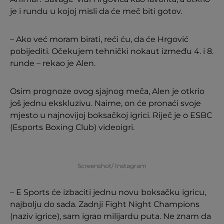
je i rundu u kojoj misli da će meč biti gotov.
– Ako već moram birati, reći ću, da će Hrgović
pobijediti. Očekujem tehnički nokaut između 4. i 8.
runde – rekao je Alen.
Osim prognoze ovog sjajnog meča, Alen je otkrio
još jednu ekskluzivu. Naime, on će pronaći svoje
mjesto u najnovijoj boksačkoj igrici. Riječ je o ESBC
(Esports Boxing Club) videoigri.
Screenshot/ Instagram
– E Sports će izbaciti jednu novu boksačku igricu,
najbolju do sada. Zadnji Fight Night Champions
(naziv igrice), sam igrao milijardu puta. Ne znam da