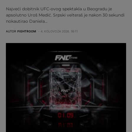
Najveći dobitnik UFC-ovog spektakla u Beogradu je
apsolutno Uroš Medić. Srpski velteraš je nakon 30 sekundi
nokautirao Daniela…
AUTOR
FIGHTROOM
4. KOLOVOZA 2026. 16:11