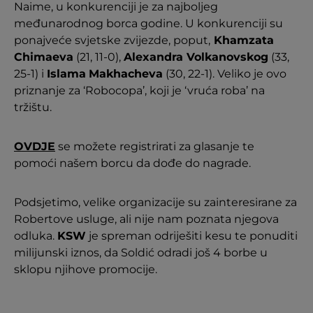
Naime, u konkurenciji je za najboljeg
međunarodnog borca godine. U konkurenciji su
ponajveće svjetske zvijezde, poput,
Khamzata
Chimaeva
(21, 11-0),
Alexandra Volkanovskog
(33,
25-1) i
Islama
Makhacheva
(30, 22-1). Veliko je ovo
priznanje za ‘Robocopa’, koji je ‘vruća roba’ na
tržištu.
OVDJE
se možete registrirati za glasanje te
pomoći našem borcu da dođe do nagrade.
Podsjetimo, velike organizacije su zainteresirane za
Robertove usluge, ali nije nam poznata njegova
odluka.
KSW
je spreman odriješiti kesu te ponuditi
milijunski iznos, da Soldić odradi još 4 borbe u
sklopu njihove promocije.