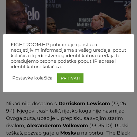
FIGHTROOM.HR pohranjuje i pristupa
neosjetljivim informacijama s vašeg uređaja, poput
kolačića ili jedinstvenog identifikatora uređaja te
obrađujemo osobne podatke poput IP adrese i
identifikatore kolačića.
Postavke kolačića
PRIHVATI
Screenshot/ Youtube
Nikad nije dosadno s
Derrickom Lewisom
(37, 26-
9-1)! Njegov ‘trash talk’, rijetko koga nije nasmijao.
Ovoga puta, upao je u prepisku sa svojim starim
rivalom,
Alexanderom Volkovom
(33, 35-10). Ruski
teškaš, pozvao ga je u
Moskvu
na borbu. ‘The Black