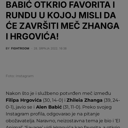
BABIĆ OTKRIO FAVORITA I
RUNDU U KOJOJ MISLI DA
ĆE ZAVRŠITI MEČ ZHANGA
I HRGOVIĆA!
BY
FIGHTROOM
28. SRPNJA 2022. 16:38
Foto: Instagram
Nakon što je i službeno potvrđen meč između
Filipa Hrgovića
(30, 14-0) i
Zhileia Zhanga
(39, 24-
0-1), javio se i
Alen Babić
(31, 11-0). Preko svojeg
Instagram profila, odgovarao je na pitanje
obožavatelja. Naravno, neizostavna tema je bio i ‘El
Animal’. ‘Savage’ vidi Hrgovića kao favorita, a otkrio