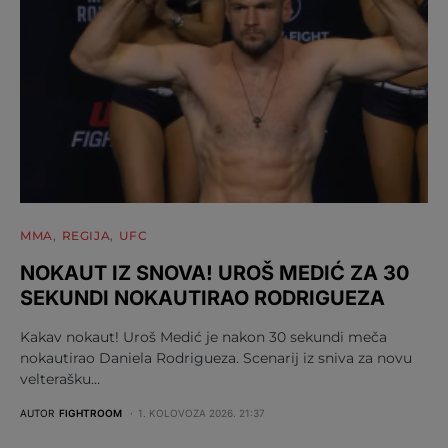
MMA
REGIJA
UFC
NOKAUT IZ SNOVA! UROŠ MEDIĆ ZA 30
SEKUNDI NOKAUTIRAO RODRIGUEZA
Kakav nokaut! Uroš Medić je nakon 30 sekundi meča
nokautirao Daniela Rodrigueza. Scenarij iz sniva za novu
velterašku…
AUTOR
FIGHTROOM
1. KOLOVOZA 2026. 21:37