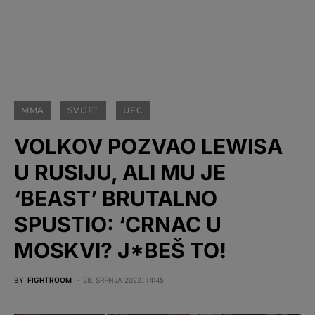
MMA
SVIJET
UFC
VOLKOV POZVAO LEWISA
U RUSIJU, ALI MU JE
‘BEAST’ BRUTALNO
SPUSTIO: ‘CRNAC U
MOSKVI? J*BEŠ TO!
BY
FIGHTROOM
28. SRPNJA 2022. 14:45