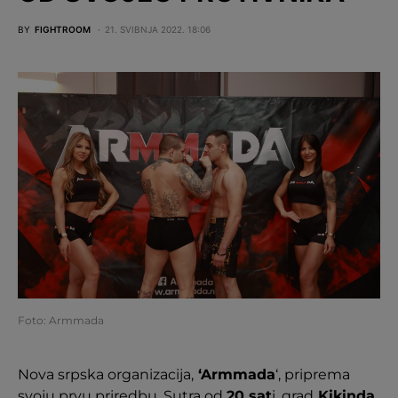
BY
FIGHTROOM
21. SVIBNJA 2022. 18:06
Foto: Armmada
Nova srpska organizacija,
‘Armmada
‘, priprema
svoju prvu priredbu. Sutra od
20 sat
i, grad
Kikinda
,