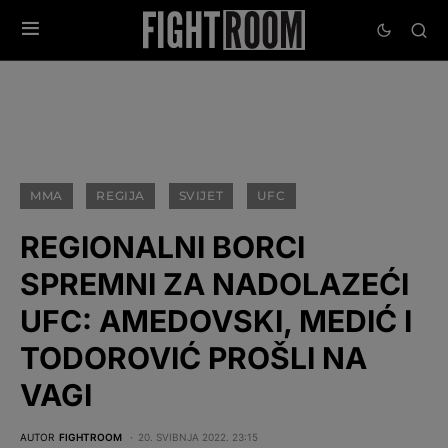
MMA
REGIJA
SVIJET
UFC
REGIONALNI BORCI
SPREMNI ZA NADOLAZEĆI
UFC: AMEDOVSKI, MEDIĆ I
TODOROVIĆ PROŠLI NA
VAGI
AUTOR
FIGHTROOM
20. SVIBNJA 2022. 23:15