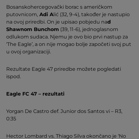
Bosanskohercegovački borac s američkom
putovnicom,
Adi A
lić (32, 9-4), također je nastupio
na ovoj priredbi. On je upisao pobjedu na
d
Shawnom Bunchom
(39, 11-6), jednoglasnom
odlukom sudaca. Njemu je ovo bio prvi nastup za
‘The Eagle’, a on nije mogao bolje započeti svoj put
u ovoj organizaciji.
Rezultate Eagle 47 priredbe možete pogledati
ispod.
Eagle FC 47 – rezultati
Yorgan De Castro def. Junior dos Santos vi – R3,
0:35
Hector Lombard vs. Thiago Silva okončano je ‘No