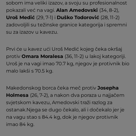
sobom ima veliki izazov, a svoju su profesionalnost
pokazali već na vagi.
Alan Amedovski
(34, 8-2),
Uroš Medić
(29, 7-1) i
Duško Todorović
(28, 11-2)
zadovoljili su težinske granice kategorija i spremni
su za izazov u kavezu.
Prvi će u kavez ući Uroš Medić kojeg čeka okršaj
protiv
Omara Moralesa
(36, 11-2) u lakoj kategoriji.
Uroš je na vagi imao 70.7 kg, njegov je protivnik bio
malo lakši s 70.5 kg.
Makedonskog borca čeka meč protiv
Josepha
Holmesa
(26, 7-2), a nakon dva poraza u najjačem
svjetskom kavezu, Amedovski traži razlog za
ostanak.Njega se dugo čekalo, ali i dočekalo jer je
na vagu stao s 84.4 kg, dok je njegov protivnik
imao 84 kg.