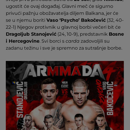
ugostit će ovaj događaj. Glavni meč će sigurno
privući pažnju obožavatelja diljem Balkana, jer će
se u njemu boriti
Vaso ‘Psycho’ Bakočević
(32, 40-
22-1) Njegov protivnik u glavnoj borbi večeri bit će
Dragoljub Stanojević
(24, 10-9), predstavnik
Bosne
i Hercegovine
. Svi borci s
carda
zadovoljili su
zadanu težinu i sve je spremno za sutrašnje borbe.