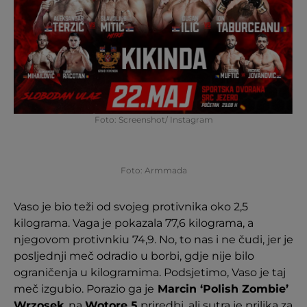
Foto: Screenshot/ Instagram
Foto: Armmada
Vaso je bio teži od svojeg protivnika oko 2,5
kilograma. Vaga je pokazala 77,6 kilograma, a
njegovom protivnkiu 74,9. No, to nas i ne čudi, jer je
posljednji meč odradio u borbi, gdje nije bilo
ograničenja u kilogramima. Podsjetimo, Vaso je taj
meč izgubio. Porazio ga je
Marcin ‘Polish Zombie’
Wrzosek
, na
Wotore 5
priredbi, ali sutra je prilika za