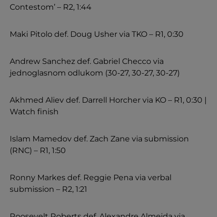
Contestom’ – R2, 1:44
Maki Pitolo def. Doug Usher via TKO – R1, 0:30
Andrew Sanchez def. Gabriel Checco via
jednoglasnom odlukom (30-27, 30-27, 30-27)
Akhmed Aliev def. Darrell Horcher via KO – R1, 0:30 |
Watch finish
Islam Mamedov def. Zach Zane via submission
(RNC) – R1, 1:50
Ronny Markes def. Reggie Pena via verbal
submission – R2, 1:21
Roosevelt Roberts def. Alexandre Almeida via