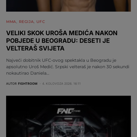
MMA
REGIJA
UFC
VELIKI SKOK UROŠA MEDIĆA NAKON
POBJEDE U BEOGRADU: DESETI JE
VELTERAŠ SVIJETA
Najveći dobitnik UFC-ovog spektakla u Beogradu je
apsolutno Uroš Medić. Srpski velteraš je nakon 30 sekundi
nokautirao Daniela…
AUTOR
FIGHTROOM
4. KOLOVOZA 2026. 16:11