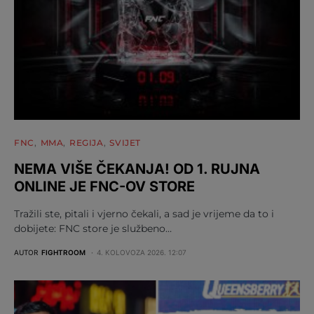
FNC
MMA
REGIJA
SVIJET
NEMA VIŠE ČEKANJA! OD 1. RUJNA
ONLINE JE FNC-OV STORE
Tražili ste, pitali i vjerno čekali, a sad je vrijeme da to i
dobijete: FNC store je službeno…
AUTOR
FIGHTROOM
4. KOLOVOZA 2026. 12:07