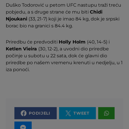
Duško Todorović u petom UFC nastupu traži treću
pobjedu, a s druge strane će mu biti
Chidi
Njoukani
(33, 21-7) koji je imao 84 kg, dok je srpski
borac bio na granici s 84.4 kg.
Priredbu će predvoditi
Holly Holm
(40, 14-5) i
Ketlen Vieira
(30, 12-2), a uvodni dio priredbe
počinje u subotu u 22 sata, dok će glavni dio
priredbe po našem vremenu krenuti u nedjelju, u 1
iza ponoći.
PODIJELI
TWEET