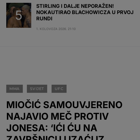
STIRLING I DALJE NEPORAŽEN!
NOKAUTIRAO BLACHOWICZA U PRVOJ
RUNDI
1. KOLOVOZA 2026. 21:10
MMA
SVIJET
UFC
MIOČIĆ SAMOUVJERENO
NAJAVIO MEČ PROTIV
JONESA: ‘IĆI ĆU NA
ZAVRŠNICU I IZAĆI IZ