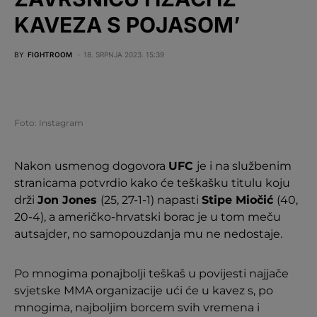
KAVEZA S POJASOM’
BY
FIGHTROOM
18. SRPNJA 2023. 15:39
Foto: Instagram
Nakon usmenog dogovora
UFC
je i na službenim
stranicama potvrdio kako će teškašku titulu koju
drži
Jon Jones
(25, 27-1-1) napasti
Stipe Miočić
(40,
20-4), a američko-hrvatski borac je u tom meču
autsajder, no samopouzdanja mu ne nedostaje.
Po mnogima ponajbolji teškaš u povijesti najjače
svjetske MMA organizacije ući će u kavez s, po
mnogima, najboljim borcem svih vremena i