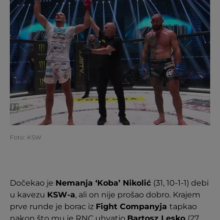
Foto: KSW
Dočekao je
Nemanja ‘Koba’ Nikolić
(31, 10-1-1) debi
u kavezu
KSW-a
, ali on nije prošao dobro. Krajem
prve runde je borac iz
Fight Companyja
tapkao
nakon što mu je RNC uhvatio
Bartosz Lesko
(27,