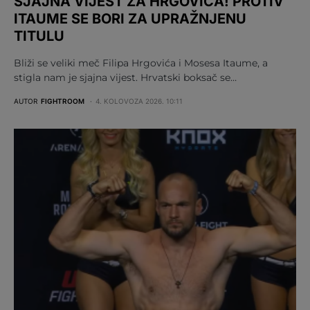
SJAJNA VIJEST ZA HRGOVIĆA! PROTIV
ITAUME SE BORI ZA UPRAŽNJENU
TITULU
Bliži se veliki meč Filipa Hrgovića i Mosesa Itaume, a
stigla nam je sjajna vijest. Hrvatski boksač se…
AUTOR
FIGHTROOM
4. KOLOVOZA 2026. 10:11