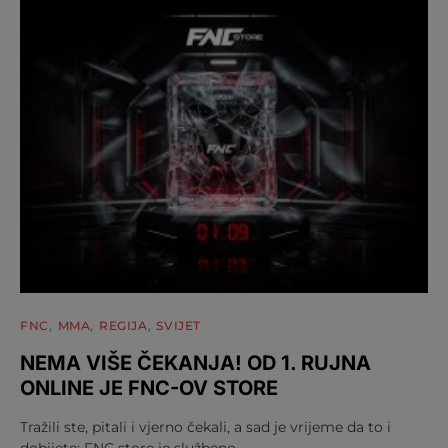
FNC
MMA
REGIJA
SVIJET
NEMA VIŠE ČEKANJA! OD 1. RUJNA
ONLINE JE FNC-OV STORE
Tražili ste, pitali i vjerno čekali, a sad je vrijeme da to i
dobijete: FNC store je službeno…