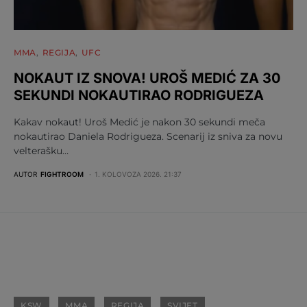
MMA
REGIJA
UFC
NOKAUT IZ SNOVA! UROŠ MEDIĆ ZA 30
SEKUNDI NOKAUTIRAO RODRIGUEZA
Kakav nokaut! Uroš Medić je nakon 30 sekundi meča
nokautirao Daniela Rodrigueza. Scenarij iz sniva za novu
velterašku…
AUTOR
FIGHTROOM
1. KOLOVOZA 2026. 21:37
KSW
MMA
REGIJA
SVIJET