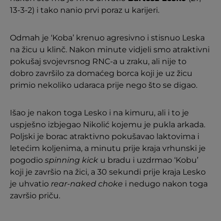
13-3-2) i tako nanio prvi poraz u karijeri.
Odmah je ‘Koba’ krenuo agresivno i stisnuo Leska
na žicu u klinč. Nakon minute vidjeli smo atraktivni
pokušaj svojevrsnog RNC-a u zraku, ali nije to
dobro završilo za domaćeg borca koji je uz žicu
primio nekoliko udaraca prije nego što se digao.
Išao je nakon toga Lesko i na kimuru, ali i to je
uspješno izbjegao Nikolić kojemu je pukla arkada.
Poljski je borac atraktivno pokušavao laktovima i
letećim koljenima, a minutu prije kraja vrhunski je
pogodio
spinning kick
u bradu i uzdrmao ‘Kobu’
koji je završio na žici, a 30 sekundi prije kraja Lesko
je uhvatio
rear-naked choke
i nedugo nakon toga
završio priču.