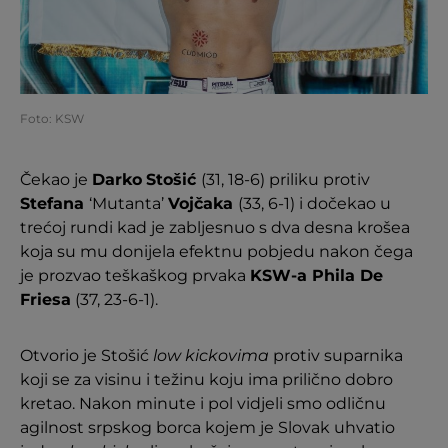
Foto: KSW
Čekao je
Darko
Stošić
(31, 18-6) priliku protiv
Stefana
‘Mutanta’
Vojčaka
(33, 6-1) i dočekao u
trećoj rundi kad je zabljesnuo s dva desna krošea
koja su mu donijela efektnu pobjedu nakon čega
je prozvao teškaškog prvaka
KSW-a Phila De
Friesa
(37, 23-6-1).
Otvorio je Stošić
low kickovima
protiv suparnika
koji se za visinu i težinu koju ima prilično dobro
kretao. Nakon minute i pol vidjeli smo odličnu
agilnost srpskog borca kojem je Slovak uhvatio