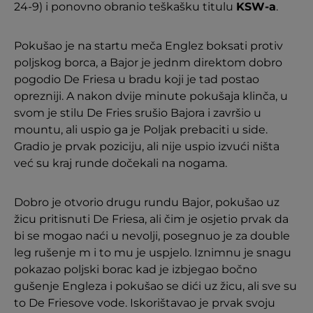
24-9) i ponovno obranio teškašku titulu
KSW-a
.
Pokušao je na startu meča Englez boksati protiv
poljskog borca, a Bajor je jednm direktom dobro
pogodio De Friesa u bradu koji je tad postao
oprezniji. A nakon dvije minute pokušaja klinča, u
svom je stilu De Fries srušio Bajora i završio u
mountu, ali uspio ga je Poljak prebaciti u side.
Gradio je prvak poziciju, ali nije uspio izvući ništa
već su kraj runde dočekali na nogama.
Dobro je otvorio drugu rundu Bajor, pokušao uz
žicu pritisnuti De Friesa, ali čim je osjetio prvak da
bi se mogao naći u nevolji, posegnuo je za double
leg rušenje m i to mu je uspjelo. Iznimnu je snagu
pokazao poljski borac kad je izbjegao bočno
gušenje Engleza i pokušao se dići uz žicu, ali sve su
to De Friesove vode. Iskorištavao je prvak svoju