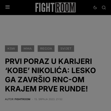
KSW
MMA
REGIJA
SVIJET
PRVI PORAZ U KARIJERI
‘KOBE’ NIKOLIĆA: LESKO
GA ZAVRŠIO RNC-OM
KRAJEM PRVE RUNDE!
AUTOR
FIGHTROOM
15. SRPNJA 2023. 21:52