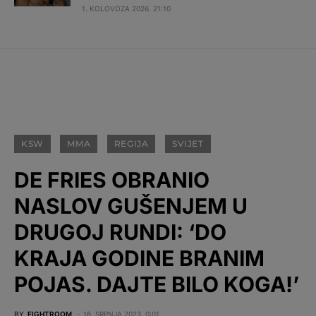
1. KOLOVOZA 2026. 21:10
KSW
MMA
REGIJA
SVIJET
DE FRIES OBRANIO
NASLOV GUŠENJEM U
DRUGOJ RUNDI: ‘DO
KRAJA GODINE BRANIM
POJAS. DAJTE BILO KOGA!’
BY
FIGHTROOM
16. SRPNJA 2023. 0:01