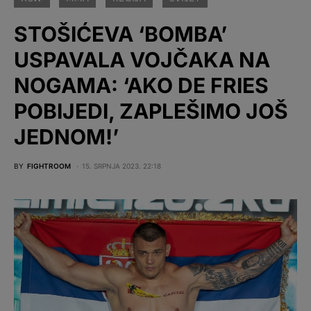
STOŠIĆEVA ‘BOMBA’
USPAVALA VOJČAKA NA
NOGAMA: ‘AKO DE FRIES
POBIJEDI, ZAPLEŠIMO JOŠ
JEDNOM!’
BY
FIGHTROOM
15. SRPNJA 2023. 22:18