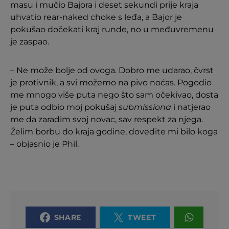
masu i mučio Bajora i deset sekundi prije kraja
uhvatio rear-naked choke s leđa, a Bajor je
pokušao dočekati kraj runde, no u međuvremenu
je zaspao.
– Ne može bolje od ovoga. Dobro me udarao, čvrst
je protivnik, a svi možemo na pivo noćas. Pogodio
me mnogo više puta nego što sam očekivao, dosta
je puta odbio moj pokušaj
submissiona
i natjerao
me da zaradim svoj novac, sav respekt za njega.
Želim borbu do kraja godine, dovedite mi bilo koga
– objasnio je Phil.
SHARE
TWEET