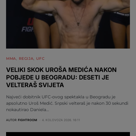
MMA
REGIJA
UFC
VELIKI SKOK UROŠA MEDIĆA NAKON
POBJEDE U BEOGRADU: DESETI JE
VELTERAŠ SVIJETA
Najveći dobitnik UFC-ovog spektakla u Beogradu je
apsolutno Uroš Medić. Srpski velteraš je nakon 30 sekundi
nokautirao Daniela…
AUTOR
FIGHTROOM
4. KOLOVOZA 2026. 16:11