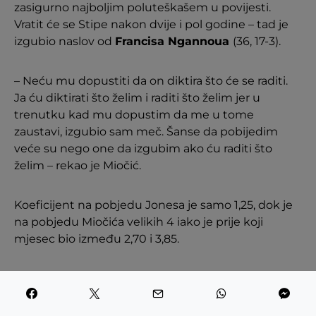
zasigurno najboljim poluteškašem u povijesti.
Vratit će se Stipe nakon dvije i pol godine – tad je
izgubio naslov od
Francisa Ngannoua
(36, 17-3).
– Neću mu dopustiti da on diktira što će se raditi.
Ja ću diktirati što želim i raditi što želim jer u
trenutku kad mu dopustim da me u tome
zaustavi, izgubio sam meč. Šanse da pobijedim
veće su nego one da izgubim ako ću raditi što
želim – rekao je Miočić.
Koeficijent na pobjedu Jonesa je samo 1,25, dok je
na pobjedu Miočića velikih 4 iako je prije koji
mjesec bio između 2,70 i 3,85.
– Izaći ću iz kaveza s pojasom oko struka, to nije
upitno. Pobijedit ću ga u svim aspektima borbe, a
definitivno idem na završnicu. Ništa nisam